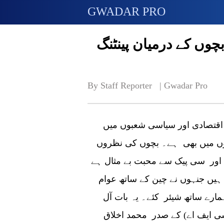
GWADAR PRO
وں کے درمیان پینٹنگ
By Staff Reporter   | 
Gwadar Pro
 اقتصادی اور سیاسی شعبوں میں
لوں میں بھی ہے۔ بچوں کی نظروں
ور سی پیک سے محبت بے مثال ہے
 ہیں جنہوں نے چین کے ساتھ عوام
ارے ساتھ شیئر کئے۔ یہ بات آل
سی ایف اے) کے صدر محمد اخلاق