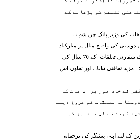
 تصورات کا اشتراک کرنے کے
قافتی تفہیم کو بڑھانے کے
انے کی وزیر پانگ چن شو نے
ن دوستی کی واضح مثال پر مبارکباد
پیش کی اور کہا کہ یہ رنگ برنگی پینٹنگز چین پاک سفارتی تعلقات کے 70 سال کی
 مزید ثقافتی تبادلے اور تعاون اس
فر نے خاص طور پر اس بات کا
دوستانہ تعلقات کو فروغ دینے
ید کہنے کے لیے تعاون کو
ن کے لیے اپنی پینٹنگز کی ترجمانی