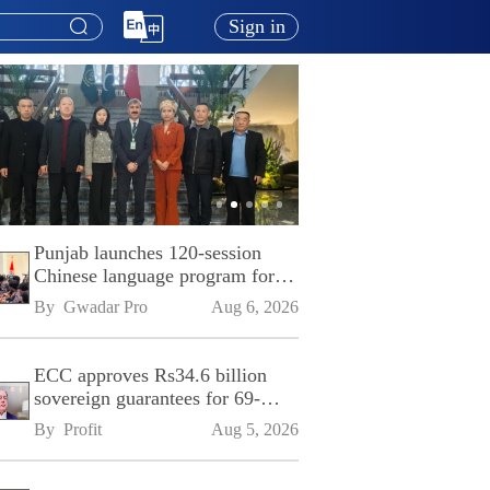
Sign in
Punjab launches 120-session
Chinese language program for
SPU
By 
Gwadar Pro
Aug 6, 2026
ECC approves Rs34.6 billion
sovereign guarantees for 69-
kilometre Sialkot-Kharian
By 
Profit
Aug 5, 2026
Motorway