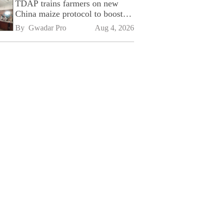
TDAP trains farmers on new
China maize protocol to boost
exports
By 
Gwadar Pro
Aug 4, 2026