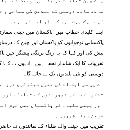
پاک چین تعلقات کی مثالی نوعیت کے اپنے
ساتھ ساتھ دوستی کے بندھن کی سماجی و ث
لیے ایک بہت اہم کردار ادا کیا ہے۔
اپنے کلیدی خطاب میں پاکستان میں چینی سفارتخ
پاکستانی نوجوانوں کو پاکستان اور چین کے درمیا
تقریبات کا ایک شاندار تحفہ ہیں۔ انہوں نے کہا کہ
دوستی کو نئی بلندیوں تک لے جائے گا۔
اے پی سی ایف اے کی جنرل سیکرٹری فروا ظ
تذکرہ کیا کہ نوجوانوں کے تبادلے اور 
اور چینی طلباء کو پاکستان میں خوش آمد
فروغ دینا ضروری ہے۔
تقریب میں جیتنے والے طلباء کے نمائندوں نے حاضری