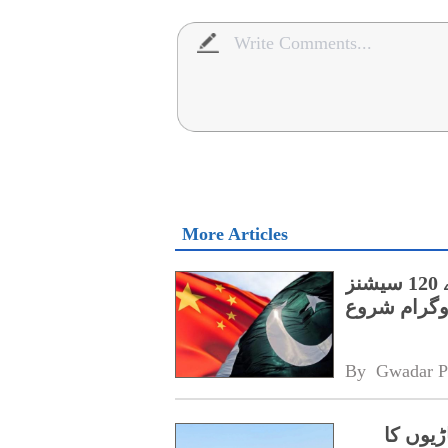
More Articles
پنجاب کے اسپیشل پروٹیکشن یونٹ کے لیے 120 سیشنز
روگرام شروع
By 
Gwadar P
ڑیوں کا