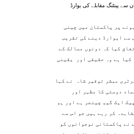
 سے پینٹنگ مقابلے کی یوارڈ
علقات کے 70 سال مکمل ہونے پر پاکستان میں چینی
 سے ایوارڈ دینے کی تقریب
فاق کیا کہ دونوں ممالک کے
کیا ہے وہ حقیقی اور یقینی
رٹری مبشر توقیر شاہ نے کہا
ماد دوستی کا مظہر اور
یک ایک گیم چینجر ہے اور ہم
اہدہ کر رہے ہیں جو اس سے
 نے پاکستانی نوجوانوں کو