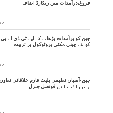
فروغ،درآمدات میں ریکارڈ اضافہ
ro
چین کو برآمدات بڑھانے کے لیے ٹی ڈی اے پی
کو نئے چینی مکئی پروٹوکول پر تربیت
ro
چین-آسیان تعلیمی پلیٹ فارم علاقائی تعاون 
ہے،پاکستانی قونصل جنرل
ro