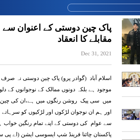
پاک چین دوستی کے اعنوان سے بچ
مقابلے کا انعقاد
Dec 31, 2021
اسلام آباد (گوادر پرو) پاک چین دوستی نہ صرف
موجود ہے بلکہ دونوں ممالک کے نوجوانوں کے د
میں سی پیک روشن رنگوں میں ہے،ان کی چین ا
اور ہم ان نوجوان لڑکوں اور لڑکیوں کو سرہاتے
سے عوام کی دوستی کے اپنے تمام رنگین خواب ہم
پاکستان چائنا فرینڈ شپ ایسوسی ایشن (اے پی 