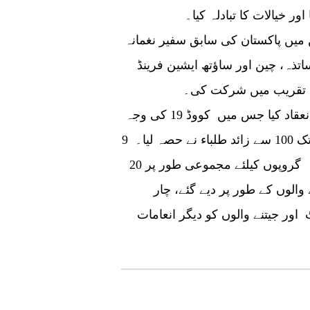
ر خیالات کا تبادلہ کیا۔
اس کے علاوہ ایم او سی سید کاشف قطب، چین میں پاکستان کی سابق سفیر نغمانہ
تذہ، چین اور ساؤتھ ایشین فرینڈ
ی تقریب میں شرکت کی۔
اے پی سی ایف اے نے اس قومی پینٹنگ مقابلے کا انعقاد کیا جس میں کووڈ 19 کی وجہ
سے اسکول بند ہونے کے باوجود گوادر سے پشاور تک 100 سے زائد طلباء نے حصہ لیا۔ 9
سے 15 سال اور 16 سے 18 سال کے طلباء کے دو گروپوں کیلئے مجموعی طور پر 20
 والوں کے طور پر دیے گئے، چار
اور جیتنے والوں کو دیگر انعامات