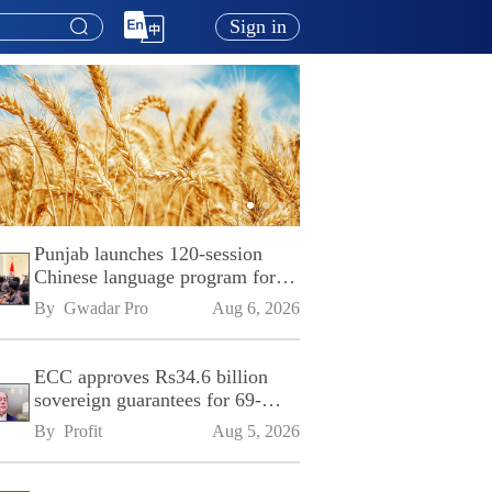
Sign in
Punjab launches 120-session
Chinese language program for
SPU
By 
Gwadar Pro
Aug 6, 2026
ECC approves Rs34.6 billion
sovereign guarantees for 69-
kilometre Sialkot-Kharian
By 
Profit
Aug 5, 2026
Motorway