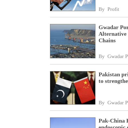
By 
Profit
Gwadar Por
Alternative
Chains
By 
Gwadar P
Pakistan pri
to strength
By 
Gwadar P
Pak-China F
endoscopic 