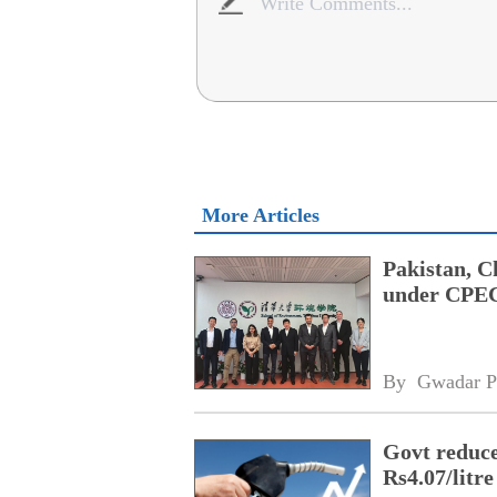
More Articles
Pakistan, C
under CPE
By 
Gwadar P
Govt reduces
Rs4.07/litre