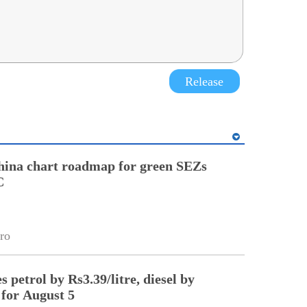
Release
hina chart roadmap for green SEZs
C
ro
 petrol by Rs3.39/litre, diesel by
 for August 5