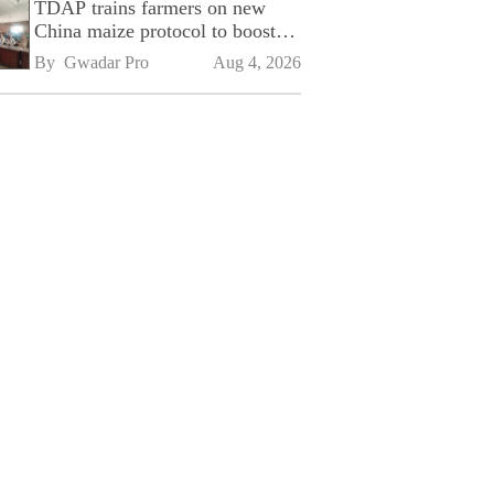
TDAP trains farmers on new
China maize protocol to boost
exports
By 
Gwadar Pro
Aug 4, 2026