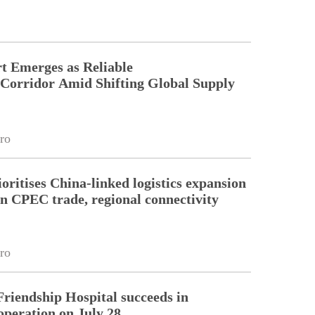
t Emerges as Reliable
 Corridor Amid Shifting Global Supply
ro
oritises China-linked logistics expansion
en CPEC trade, regional connectivity
ro
riendship Hospital succeeds in
operation on July 28