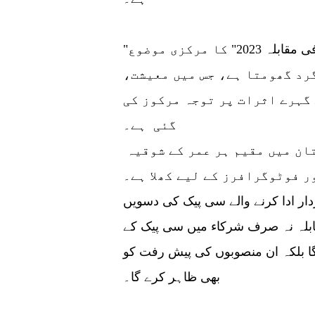
"ملک گیر بہترین بی آر آئی پروجیکٹس فوٹوگرافی مقابلہ 2023" کا مرکزی موضوع
رد گھومتا ہے، جس میں معیشت،
گہرے اثرات پر توجہ مرکوز کی
گئی ہے۔
نوٹیفکیشن کے مطابق یہ مقابلہ پاکستان میں مقیم ہر عمر کے شوقیہ
ر فوٹوگرافرز کے لیے کھلا ہے۔
دار ادا کرنے والے سی پیک کی دسویں
قابلہ نہ صرف شرکاء میں سی پیک کے
 گا بلکہ ان منصوبوں کی پیش رفت کو
بھی ظاہر کرے گا۔