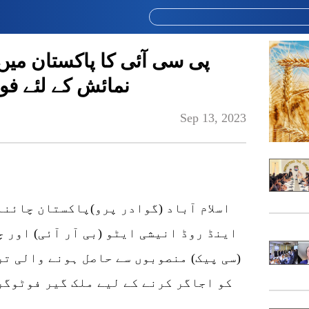
پی سی آئی کا پاکستان میں
نمائش کے لئے فوٹ
Sep 13, 2023
اسلام آباد (گوادر پرو)پاکستان چائنا
اینڈ روڈ انیشی ایٹو (بی آر آئی) اور 
(سی پیک) منصوبوں سے حاصل ہونے والی ت
کو اجاگر کرنے کے لیے ملک گیر فوٹوگر