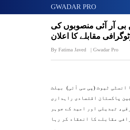
GWADAR PRO
 بی آر آئی منصوبوں کی
وگرافی مقابلے کا اعلان
By Fatima Javed   | 
Gwadar Pro
 انسٹی ٹیوٹ (پی سی آئی) بیلٹ
چین پاکستان اقتصادی راہداری
رقی، تبدیلی اور امید کے جوہر
افی مقابلے کا انعقاد کر رہا
ہے۔