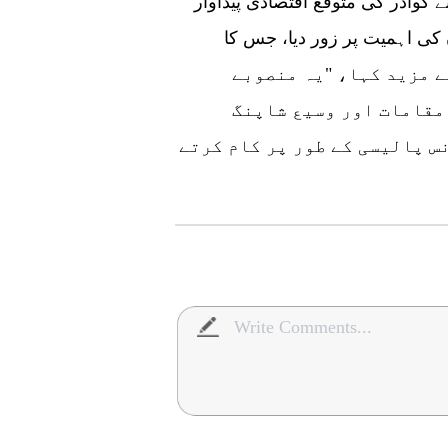
گوادر کے ایک مقامی ٹریول ایجنٹ جہانگیر صابر نے گوادر کی متوقع اقتصادی پیداوار
کی اہمیت پر زور دیا، جس کا
وں نے مزید کہا، "یہ منصوبے
مقامات اور وسیع شاپنگ
س پالیسی کے طور پر کام کرتے