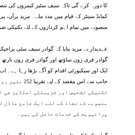
کا دورہ کرے گی تاکہ سیف سٹیز کیمروں کی تنصی
کمانڈ سینٹر کے قیام میں مدد ملے۔ مزید برآں،
منصوبے میں تمام اہم کرداروں کے لئے تکنیکی ضر
گوادر فری زون ساؤتھ اور گوادر فری زون نارتھ ک
ایک اور سیکیورٹی اقدام کو آگے بڑھا رہا ہے۔ اب
جانب سے اس مقصد ک
تکنیکی تشخیص اور فزیبلٹی اسٹڈیز فی ال
منصوبے کے نفاذ کے لئے ایک جامع ماڈل ت
پرائیویٹ کی خدمات حاصل کی ہیں۔