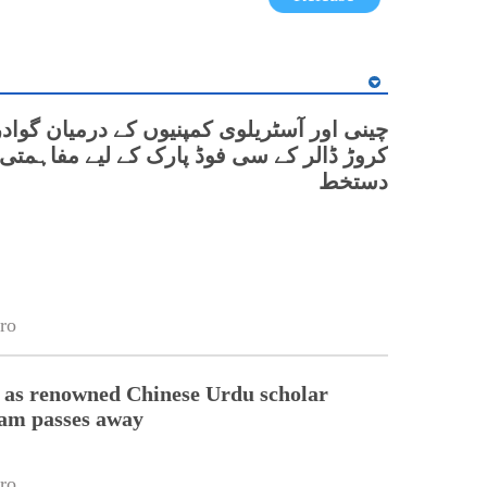
کروڑ ڈالر کے سی فوڈ پارک کے لیے مفاہمتی 
دستخط
ro
 as renowned Chinese Urdu scholar
lam passes away
ro