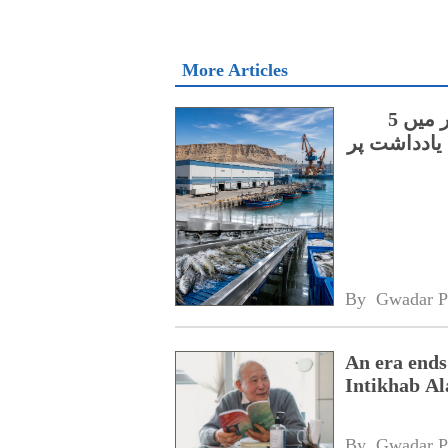
More Articles
چینی اور آسٹریلوی کمپنیوں کے درمیان گوادر میں 5
یادداشت پر
By 
Gwadar P
An era ends
Intikhab A
By 
Gwadar P