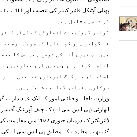
پھیلی آپٹیکل
کی تنصیب شامل ہے۔
نے گوادر پرو کو بتایا کہ طویل عرصے سے
میں اب تیزی آنے کی توقع ہے۔ اس کا مقصد
احاطہ کرنا ہے، جس میں اہم عمارتیں، سڑ
اسٹینڈ، پارکنگ ایریاز، تعلیمی ادارے،
سرکاری بنیادی ڈھانچے شامل ہیں۔
وزارت داخلہ و قبائلی امور کے ایک عہدیدار نے گو
اتھارٹی (پی ایس سی اے) کے چیف آپریٹنگ آفیسر
ڈائریکٹر کے درمیان جنوری 
گئے تھے۔ معاہدے کے مطابق پی ایس سی اے کی ٹ