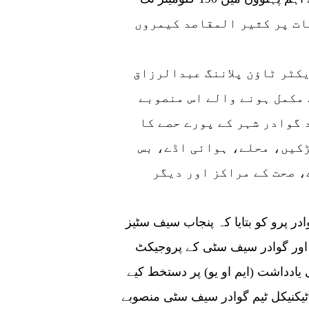
 فائبر کیبلز کی تنصیب اور 411 مقامات پر کثیر المقاصد کیمروں
گوادر ڈیولپمنٹ اتھارٹی کے ڈپٹی ڈائریکٹر ٹاؤن پلاننگ عبدالرزاق
 مکمل ہونے والے اس منصوبے
 گوادر شہر کے پورے حصے کا
کیں، محلے، ہوائی اڈے، بس
 صحت کے مراکز اور دیگر
ادر پرو کو بتایا کہ پنجاب سیف سٹیز
 اور گوادر سیف سٹی کے پروجیکٹ
2022 میں مفاہمت کی یادداشت (ایم او یو) پر دستخط کیے
یکنیکل ٹیم گوادر سیف سٹی منصوبے