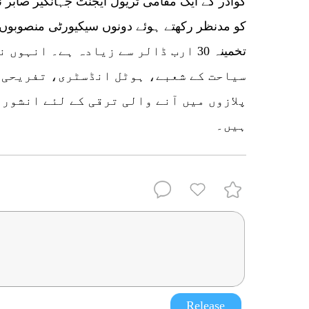
کو مدنظر رکھتے ہوئے دونوں سیکیورٹی منصوبوں 
تخمینہ 30 ارب ڈالر سے زیادہ ہے۔ انہ
سیاحت کے شعبے، ہوٹل انڈسٹری، تفریحی 
پلازوں میں آنے والی ترقی کے لئے انشورن
ہیں۔
Release