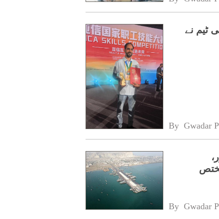
 ٹیم نے
By 
Gwadar P
20 منظور،
مختص
By 
Gwadar P