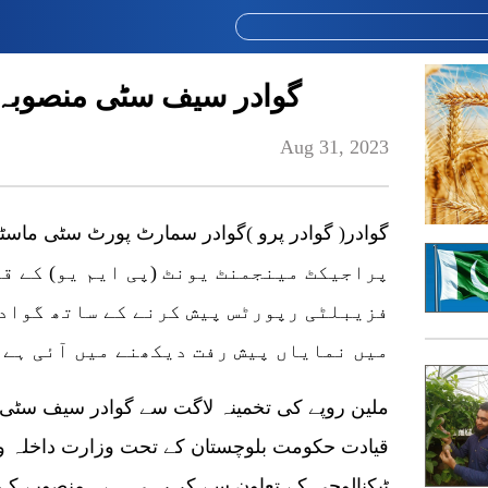
گوادر سیف سٹی منصوبہ 
Aug 31, 2023
پراجیکٹ مینجمنٹ یونٹ (پی ایم یو) کے ق
فزیبلٹی رپورٹس پیش کرنے کے ساتھ گوادر
میں نمایاں پیش رفت دیکھنے میں آئی ہے۔
قیادت حکومت بلوچستان کے تحت وزارت داخلہ و 