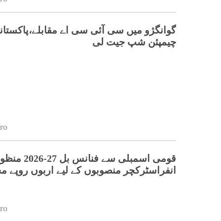
گوانگژو میں سی آئی سی اے مقابلے،پاکستانی
چیمپئن شپ جیت لی
ro
قومی اسمبلی سے فنانس بل 27-26
انفراسٹرکچر منصوبوں کے لیے اربوں روپے 
ro