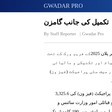
GWADAR PRO
تکمیل کی جانب گامزن
By Staff Reporter   | 
Gwadar Pro
گوادر( گوادر پرو )گوادر سمارٹ پورٹ سٹی ماسٹر پلان 2025کے فریم ورک کے تحت
یام اور تکنیکی و مالیاتی
 سیف سٹی پراجیکٹ (فیز ون)
3,325.6 ملین روپے کی تخمینہ لاگت سے گوادر سیف سٹی پراجیکٹ (فیز ون) کی
قبائلی امور وزارت سائنس و
ٹیکنالوجی کے تعاون سے کر رہی ہے۔ منصوبے کے اہم پہلوؤں میں 190 کلومیٹر تک