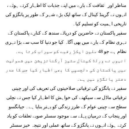
مناظر اور ثقافت کے بارے میں اپنے جذبات کا اظہار کرتے ہوئے ،
انہوں نے گرینڈ کینال کے ساتھ ایک بڑے شہر کے طور پر یانگژو کی
تاریخی اہمیت کو تسلیم کیا۔
سفیر پاکستان نے حاضرین کو دریائے سندھ کے کنارے پاکستان کے
نہری نظام کے بارے میں بھی آگاہ کیا جو دنیا کا سب سے بڑا نہری
نظام ہے جو 48 ملین ایکڑ رقبے کو سیراب کرتا ہے۔
انہوں نے ورلڈ کینال سٹیز آرگنائزیشن میں شمولیت
میں پاکستان کی دلچسپی کا بھی اظہار کیا جس کا صدر
دفتر یانگژو میں ہے۔
سفیر نے یانگژو کی ترقیاتی صلاحیتوں کی تعریف کی اور چینی
ترقیاتی ماڈل سے سیکھنے کی خواہش کا اظہار کیا جس نے نچلی
سطح سے چینی عوام کے طرز زندگی کو بہتر بنایا ہے۔ جیانگسو
اور پنجاب کے درمیان پہلے سے موجود سسٹر صوبے تعلقات کو یاد
کرتے ہوئے انہوں نے یانگژو کے ساتھ عملی اور نتیجہ خیز سسٹر