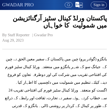
GWADAR PRO
Sign in
پاکستان ورلڈ کینال سٹیز آرگنائزیشن
میں شمولیت کا خواہاں
By Staff Reporter   | 
Gwadar Pro
Aug 29, 2023
یانگژو (گوادر پرو) چین میں پاکستان کے سفیر معین الحق نے چین
کے جیانگ سو کے شہر یانگژو میں منعقدہ ورلڈ کینال سٹیز فورم
کی افتتاحی تقریب میں شرکت کی اور دوطرفہ تعاون کو فروغ
دینے کیلئے تنظیم میں شمولیت میں دلچسپی کا اظہار کیا۔
24 اگست کو منعقدہ ورلڈ کینال سٹیز فورم کی افتتاحی تقریب
سے خطاب کرتے ہوئے سفیر نے تجارت، ثقافت اور رابطے کے ذرائع
کے طور پر کینال کے کردار پر روشنی ڈالی۔ یانگژو کے قدرتی