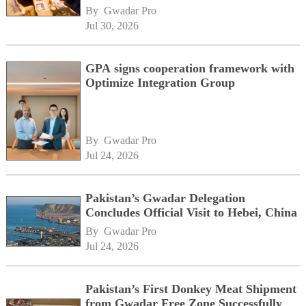
momentum alongside China's BRI
By 
Gwadar Pro
network
Jul 30, 2026
GPA signs cooperation framework with
Optimize Integration Group
By 
Gwadar Pro
Jul 24, 2026
Pakistan’s Gwadar Delegation
Concludes Official Visit to Hebei, China
By 
Gwadar Pro
Jul 24, 2026
Pakistan’s First Donkey Meat Shipment
from Gwadar Free Zone Successfully