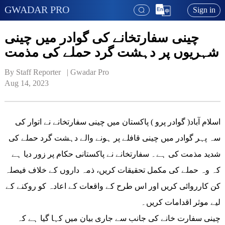
GWADAR PRO
Sign in
چینی سفارتخانے کی گوادر میں چینی
شہریوں پر دہشت گرد حملے کی مذمت
By Staff Reporter   | 
Gwadar Pro
Aug 14, 2023
اسلام آباد( گوادر پرو ) پاکستان میں چینی سفارتخانے نے اتوار کی
سہ پہر گوادر میں چینی قافلے پر ہونے والے دہشت گرد حملے کی
شدید مذمت کی ہے۔ سفارتخانے نے پاکستانی حکام پر زور دیا ہے
کہ وہ حملے کی مکمل تحقیقات کریں، ذمہ داروں کے خلاف فیصلہ
کن کارروائی کریں اور اس طرح کے واقعات کے اعادہ کو روکنے کے
لیے موثر اقدامات کریں۔
چینی سفارت خانے کی جانب سے جاری بیان میں کہا گیا ہے کہ