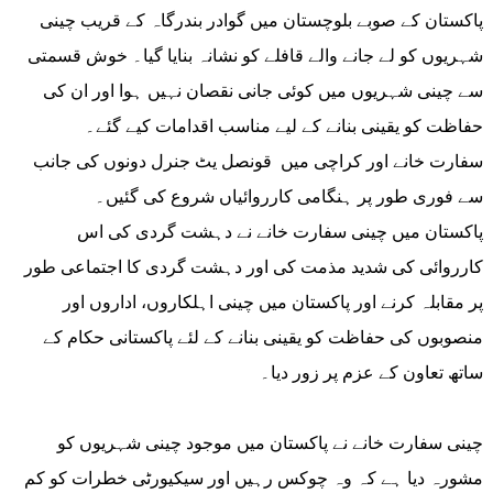
پاکستان کے صوبے بلوچستان میں گوادر بندرگاہ کے قریب چینی
شہریوں کو لے جانے والے قافلے کو نشانہ بنایا گیا۔ خوش قسمتی
سے چینی شہریوں میں کوئی جانی نقصان نہیں ہوا اور ان کی
حفاظت کو یقینی بنانے کے لیے مناسب اقدامات کیے گئے۔
سفارت خانے اور کراچی میں قونصل یٹ جنرل دونوں کی جانب
سے فوری طور پر ہنگامی کارروائیاں شروع کی گئیں۔
پاکستان میں چینی سفارت خانے نے دہشت گردی کی اس
کارروائی کی شدید مذمت کی اور دہشت گردی کا اجتماعی طور
پر مقابلہ کرنے اور پاکستان میں چینی اہلکاروں، اداروں اور
منصوبوں کی حفاظت کو یقینی بنانے کے لئے پاکستانی حکام کے
ساتھ تعاون کے عزم پر زور دیا۔
چینی سفارت خانے نے پاکستان میں موجود چینی شہریوں کو
مشورہ دیا ہے کہ وہ چوکس رہیں اور سیکیورٹی خطرات کو کم