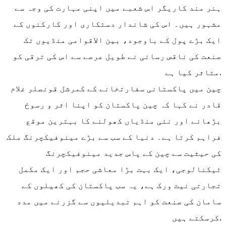
ہنر مند کاریگر اس شعبے میں اپنی مہارت کی وجہ سے
مشہور ہیں۔ اس کی شاندار دستکاری اور کارکنوں کے
ایک بڑے پول کے باوجود، بین الاقوامی منڈیوں تک
صنعت کی ناقص رسائی نے طویل عرصے سے اس کی ترقی کو
متاثر کیا ہے.
چین میں پاکستانی سفارتخانے کے کمرشل قونصلر غلام
قادر نے کہا کہ چین پاکستان کو اپنا اثر و رسوخ
بڑھانے اور نئی منڈیاں کھولنے کا بہترین موقع
فراہم کرتا ہے۔ دنیا کے سب سے بڑے مینوفیکچرنگ ملک
کی حیثیت سے چین کے پاس جدید مینوفیکچرنگ
ٹیکنالوجی، ایک بہت بڑا معاشی حجم اور ایک مکمل
تجارتی نیٹ ورک ہے، یہ سب پاکستان کی کھیلوں کے
سامان کی صنعت کو اہم تبدیلیوں سے گزرنے میں مدد
کرسکتے ہیں.