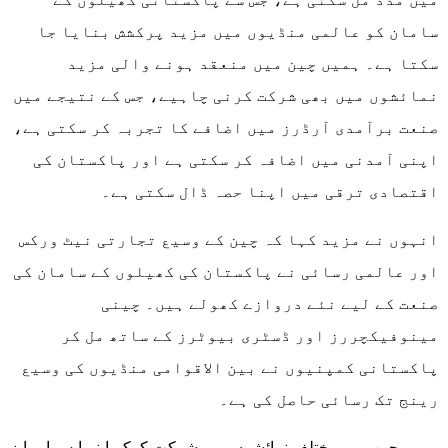
سامان کو عالمی منڈیوں میں مزید پرکشش بنایا جا
سکتا ہے۔ ہمیں چین میں منعقد ہونے والی مزید
نمائشوں میں بھی شرکت کرنی چاہیے، جس کے نتیجے میں
صنعت برآمدی آرڈرز میں اضافے کا تجربہ کر سکتی ہے،
اپنی آمدنی میں اضافہ کر سکتی ہے اور پاکستان کی
اقتصادی ترقی میں اپنا حصہ ڈال سکتی ہے۔
انہوں نے مزید کہا کہ چین کے وسیع تجارتی نیٹ ورکس
اور عالمی رسائی نے پاکستان کی کھیلوں کے سامان کی
صنعت کے لیے نئے دروازے کھولے ہیں۔ چینی
مینوفیکچررز اور ڈسٹری بیوٹرز کے ساتھ مل کر
پاکستانی کمپنیوں نے بین الاقوامی منڈیوں کی وسیع
رینج تک رسائی حاصل کی ہے۔
ہمیں چین میں مختلف نمائشوں میں شرکت کرکے اپنے ایس ایم ایز