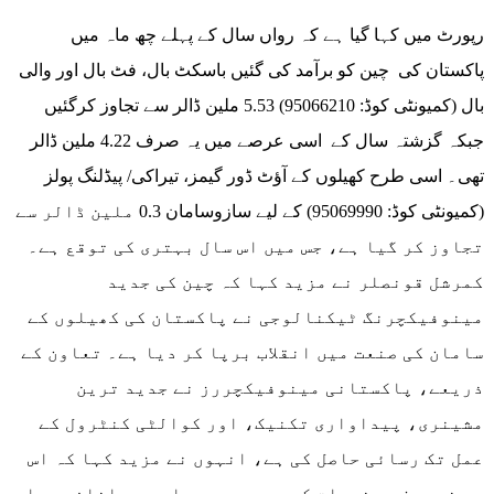
رپورٹ میں کہا گیا ہے کہ رواں سال کے پہلے چھ ماہ میں
پاکستان کی چین کو برآمد کی گئیں باسکٹ بال، فٹ بال اور والی
بال (کمیونٹی کوڈ: 95066210) 5.53 ملین ڈالر سے تجاوز کرگئیں
جبکہ گزشتہ سال کے اسی عرصے میں یہ صرف 4.22 ملین ڈالر
تھی۔ اسی طرح کھیلوں کے آؤٹ ڈور گیمز، تیراکی/ پیڈلنگ پولز
(کمیونٹی کوڈ: 95069990) کے لیے سازوسامان 0.3 ملین ڈالر سے
تجاوز کر گیا ہے، جس میں اس سال بہتری کی توقع ہے۔
کمرشل قونصلر نے مزید کہا کہ چین کی جدید
مینوفیکچرنگ ٹیکنالوجی نے پاکستان کی کھیلوں کے
سامان کی صنعت میں انقلاب برپا کر دیا ہے۔ تعاون کے
ذریعے، پاکستانی مینوفیکچررز نے جدید ترین
مشینری، پیداواری تکنیک، اور کوالٹی کنٹرول کے
عمل تک رسائی حاصل کی ہے، انہوں نے مزید کہا کہ اس
سے نہ صرف مصنوعات کے مجموعی معیار میں اضافہ ہوا