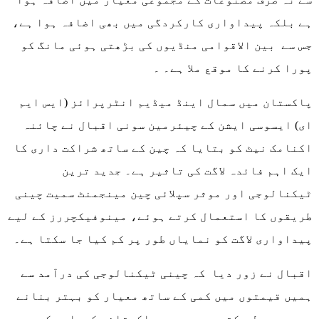
ہے بلکہ پیداواری کارکردگی میں بھی اضافہ ہوا ہے،
جس سے بین الاقوامی منڈیوں کی بڑھتی ہوئی مانگ کو
پورا کرنے کا موقع ملا ہے۔ ۔
پاکستان میں سمال اینڈ میڈیم انٹرپرائز (ایس ایم
ای) ایسوسی ایشن کے چیئرمین سونی اقبال نے چائنہ
اکنامک نیٹ کو بتایا کہ چین کے ساتھ شراکت داری کا
ایک اہم فائدہ لاگت کی تاثیر ہے۔ جدید ترین
ٹیکنالوجی اور موثر سپلائی چین مینجمنٹ سمیت چینی
طریقوں کا استعمال کرتے ہوئے، مینوفیکچررز کے لیے
پیداواری لاگت کو نمایاں طور پر کم کیا جا سکتا ہے۔
اقبال نے زور دیا کہ چینی ٹیکنالوجی کی درآمد سے
ہمیں قیمتوں میں کمی کے ساتھ معیار کو بہتر بنانے
میں مدد مل سکتی ہے، جس سے پاکستانی کھیلوں کے