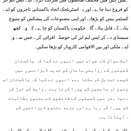
کو فروغ دینا چاہیے اور یہ اسٹریٹجک اتحاد پاکستانی تاجروں کو اپنے
کسٹمر بیس کو بڑھانے اور اپنی مصنوعات کی پیشکش کو متنوع
بنانے کے قابل بنائے گا۔ حکومت پاکستان کو چاہیے کہ وہ کچھ
سبسڈی دے کر ایس ایم ایز کی حوصلہ افزائی کرے جس سے وہ
اپنے ملکی اور بین الاقوامی کاروبار کو بڑھا سکیں۔
ایک سوال کے جواب میں انہوں نے کہا کہ پاکستان
کھیلوں کے روایتی سامان کو جدید ڈیزائنوں میں
کیسے تبدیل کر سکتا ہے، انہوں نے کہا کہ پاکستان اب
وسیع تر سامعین کو پورا کرتا ہے، روایت کو توڑ کر
دنیا بھر میں کھیلوں کے شائقین کے متنوع مطالبات
کو پورا کر رہا ہے اور مزید متنوع ڈیزائنوں کو
اپناتا ہے۔ .
پاکستانی کھیلوں کے ماہرین اور تاجروں کا خیال ہے کہ پاکستان