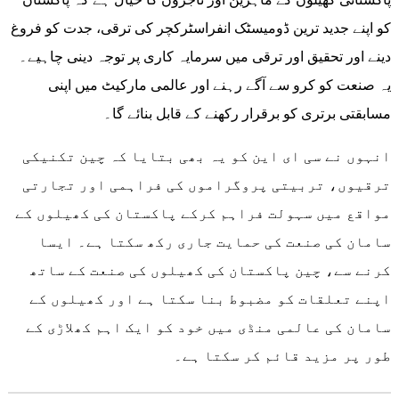
کو اپنے جدید ترین ڈومیسٹک انفراسٹرکچر کی ترقی، جدت کو فروغ
دینے اور تحقیق اور ترقی میں سرمایہ کاری پر توجہ دینی چاہیے۔
یہ صنعت کو کرو سے آگے رہنے اور عالمی مارکیٹ میں اپنی
مسابقتی برتری کو برقرار رکھنے کے قابل بنائے گا۔
انہوں نے سی ای این کو یہ بھی بتایا کہ چین تکنیکی
ترقیوں، تربیتی پروگراموں کی فراہمی اور تجارتی
مواقع میں سہولت فراہم کرکے پاکستان کی کھیلوں کے
سامان کی صنعت کی حمایت جاری رکھ سکتا ہے۔ ایسا
کرنے سے، چین پاکستان کی کھیلوں کی صنعت کے ساتھ
اپنے تعلقات کو مضبوط بنا سکتا ہے اور کھیلوں کے
سامان کی عالمی منڈی میں خود کو ایک اہم کھلاڑی کے
طور پر مزید قائم کر سکتا ہے۔