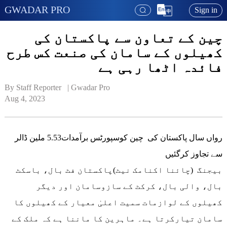
GWADAR PRO
Sign in
چین کے تعاون سے پاکستان کی
کھیلوں کے سامان کی صنعت کس طرح
فائدہ اٹھا رہی ہے
By Staff Reporter   | 
Gwadar Pro
Aug 4, 2023
رواں سال پاکستان کی چین کوسپورٹس برآمدات5.53 ملین ڈالر
سے تجاوز کرگئیں
بیجنگ (چائنا اکنامک نیٹ)پاکستان فٹ بال، باسکٹ
بال، والی بال، کرکٹ کے سازوسامان اور دیگر
کھیلوں کے لوازمات سمیت اعلیٰ معیار کے کھیلوں کا
سامان تیارکرتا ہے۔ ماہرین کا ماننا ہے کہ ملک کے