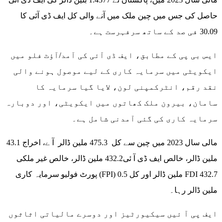
حاصل کی جس میں چین ملک میں آنے والی کل ایف ڈی آئی کا
30.09 فی صد کے ساتھ سرفہرست ہے۔
ایس بی پی کے مطابق، ایف ڈی آئی کی آمد/آؤٹ فلو میں
ایکویٹی میں سرمایہ کاری کے لیے موصول ہونے والی
نقد رقم، انٹرکمپنی لون، لایا گیا سرمایہ کا
سامان، بیرون ملک کھاتوں میں ایکویٹی، اور دوبارہ
سرمایہ کاری کی گئی آمدنی شامل ہے۔
مالی سال 2023 میں چین سے کل 475.3 ملین ڈالر آ ے، اخراج 43.1
ملین ڈالر، خالص ایف ڈی آ ئی432.2 ملین ڈالر، خالص غیر ملکی
پورٹ فولیو سرمایہ کاری (FPI) 0.5 ملین ڈالر اور کل FDI 432.7
ملین ڈالر رہا۔
ایف پی آ ئیں سیکیورٹیز اور دوسرے مالیاتی اثاثوں