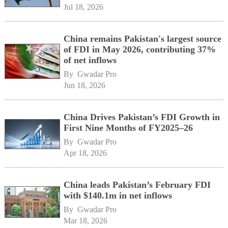
Jul 18, 2026
China remains Pakistan's largest source
of FDI in May 2026, contributing 37%
of net inflows
By 
Gwadar Pro
Jun 18, 2026
China Drives Pakistan’s FDI Growth in
First Nine Months of FY2025–26
By 
Gwadar Pro
Apr 18, 2026
China leads Pakistan’s February FDI
with $140.1m in net inflows
By 
Gwadar Pro
Mar 18, 2026