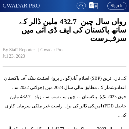
GWADAR PRO
Sign in
رواں سال چین 432.7 ملین ڈالر کے
ساتھ پاکستان کی ایف ڈی آئی میں
سرفہرست
By Staff Reporter   | 
Gwadar Pro
Jul 23, 2023
اسلام آباد(گوادر پرو) اسٹیٹ بینک آف پاکستان (SBP) کے تازہ ترین
اعدادوشمار کے مطابق مالی سال 2023 میں (جولائی 2022 سے
جون 2023 تک)، پاکستان نے چین سے سب سے زیادہ 432.7 ملین
امریکی ڈالر کی براہ راست غیر ملکی سرمایہ کاری (FDI) حاصل
کی۔
مالی سال 2023 میں، پاکستان نے 1.4377 بلین ڈالر کی ایف ڈی آئی