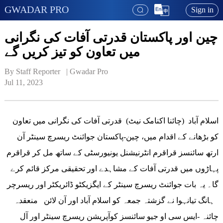
GWADAR PRO
Sign in
چین اور پاکستان قدرتی آفات کی نگرانی
میں تعاون کو تیز کریں گے
By Staff Reporter   | 
Gwadar Pro
Jul 11, 2023
اسلام آباد (چائنا اکنامک نیٹ) قدرتی آفات کی نگرانی میں تعاون
کو بڑھانے کے اقدام میں، چین-پاکستان جوائنٹ ریسرچ سینٹر آن
ارتھ سائنسز قراقرم انٹرنیشنل یونیورسٹی کے ساتھ مل کر قراقرم
پہاڑوں میں قدرتی آفات کے مشاہدے اور تحقیقی مرکز قائم کرے
گا۔ یہ بات جوائنٹ ریسرچ سینٹر کے ایگزیکٹو ڈائریکٹر اور ریسرچر
ہانگ تیانہوا نے گزشتہ جمعہ کو اسلام آباد اور آن لائن منعقدہ
چائنہ -ایس سی او جیو سائنسز کوآپریشن ریسرچ سینٹر اور آل