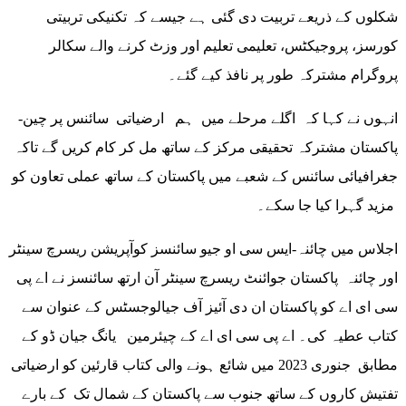
شکلوں کے ذریعے تربیت دی گئی ہے جیسے کہ تکنیکی تربیتی
کورسز، پروجیکٹس، تعلیمی تعلیم اور وزٹ کرنے والے سکالر
پروگرام مشترکہ طور پر نافذ کیے گئے۔
انہوں نے کہا کہ اگلے مرحلے میں ہم ارضیاتی سائنس پر چین-
پاکستان مشترکہ تحقیقی مرکز کے ساتھ مل کر کام کریں گے تاکہ
جغرافیائی سائنس کے شعبے میں پاکستان کے ساتھ عملی تعاون کو
مزید گہرا کیا جا سکے۔
اجلاس میں چائنہ-ایس سی او جیو سائنسز کوآپریشن ریسرچ سینٹر
اور چائنہ پاکستان جوائنٹ ریسرچ سینٹر آن ارتھ سائنسز نے اے پی
سی ای اے کو پاکستان ان دی آئیز آف جیالوجسٹس کے عنوان سے
کتاب عطیہ کی۔ اے پی سی ای اے کے چیئرمین یانگ جیان ڈو کے
مطابق جنوری 2023 میں شائع ہونے والی کتاب قارئین کو ارضیاتی
تفتیش کاروں کے ساتھ جنوب سے پاکستان کے شمال تک کے بارے