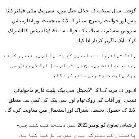
گزشتہ سال سیلاب کے خلاف جنگ میں، سی پیک ملٹی فیکٹر ڈیٹا
بیس اور جوائنٹ ریسرچ سینٹر کے ڈیٹا مینجمنٹ اور انفارمیشن
سروس سسٹم نے سیلاب کے حوالے سے 26 ڈیٹا سیٹس کا اشتراک
کرکے ایک ناگزیر کردار ادا کیا۔
ہانگ تیانہوا نے سامعین کو بتایا اس پر تعمیر کرتے
ہوئے، جوائنٹ ریسرچ سینٹر اس سال ایک ڈیجیٹل سی
پیک پلیٹ فارم بھی قائم کرے گا، ۔
انہوں نے مزید کہا کہ ''ڈیجیٹل سی پیک پلیٹ فارم ماحولیاتی
تبدیلی اور آفات کی روک تھام اور سی پیک کی کمی سے متعلق
ڈیٹا کے حصول، تحفظ، اشتراک اور استعمال میں معاونت کرے گا۔
ارضیاتی تعاون کو نومبر 2022 میں دستخط کیے گئے چین-
پاکستان کے مشترکہ بیان میں شامل کیا گیا ہے۔