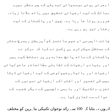
ابھرتی ہوئی موسمیاتی تبدیلی کے پس منظر میں،
ممالک کے لیے ارضیاتی تحقیق میں ہاتھ ملانا زیادہ
ضروری ہوتا جا رہا ہے۔ چین اور پاکستان کے لیے
رفتار تیز ہو رہی ہے۔
چائنہ-ایس سی او جیو سائنسز کوآپریشن ریسرچ سنٹر
کے مستقل سیکرٹری ہی زِکسن نے کہا کہ مرکز نے
پاکستان کے ساتھ پانچ معاہدوں پر دستخط کیے ہیں
اور بنیادی ارضیات کے تقابلی مطالعات، ماحولیاتی
ارضیات اور ہائیڈروجیولوجی کے لیے ارضیاتی ڈیٹا
بیس کی تعمیر اور اشتراک، ارضیاتی نمونوں کے
تجزیہ،تکنیک اور باہمی دلچسپی کے دیگر شعبے کے
حوالے سے تعاون کیا ہے۔
انہوں نے بتایا کہ 100 سے زائد نوجوان تکنیکی ماہرین کو مختلف