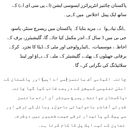
پاکستان چائنیز انٹرپرائزز ایسوسی ایشن (اے پی سی ای اے) کے
ساتھ ایک پینل اجلاس میں کہی۔
ہانگ تیانہوا نے مزید بتایا کہ پاکستان میں ریسرچ سنٹر، پاسو،
جی بی میں 3 سال کے اندر مکمل کیا جائے گا، گلیشیئرز، برف کے
احاطہ، موسمیات، ہائیڈرولوجی اور مٹی کے ڈیٹا کا تجزیہ کرکے
برفانی جھیلوں کے پھٹنے، گلیشیئر کے ملبے کے بہاؤ اور لینڈ
سلائیڈنگ کی نگرانی کرے گا۔
چائنہ اکیڈمی آف سائنسز (سی اے ایس) اور پاکستان کے
اعلیٰ تعلیمی کمیشن کے ذریعے قائم کیا گیا چائنہ
-پاکستان جوائنٹ ریسرچ سینٹر آن ارتھ سائنسز
قدرتی آفات، ماحولیاتی ماحول، وسائل کی ترقی اور
سی پیک کی پائیدار ترقی جیسے شعبوں میں دوطرفہ
تعاون کے لیے ایک پل کا کام کرتا ہے۔