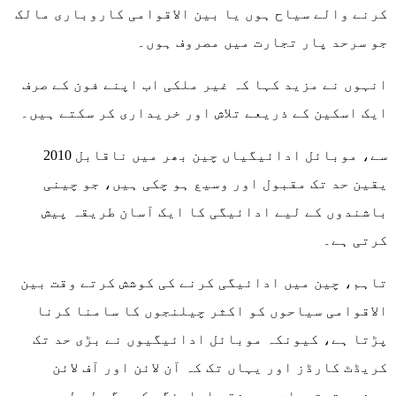
کرنے والے سیاح ہوں یا بین الاقوامی کاروباری مالک
جو سرحد پار تجارت میں مصروف ہوں۔
انہوں نے مزید کہا کہ غیر ملکی اب اپنے فون کے صرف
ایک اسکین کے ذریعے تلاش اور خریداری کر سکتے ہیں۔
2010 سے، موبائل ادائیگیاں چین بھر میں ناقابل
یقین حد تک مقبول اور وسیع ہو چکی ہیں، جو چینی
باشندوں کے لیے ادائیگی کا ایک آسان طریقہ پیش
کرتی ہے۔
تاہم، چین میں ادائیگی کرنے کی کوشش کرتے وقت بین
الاقوامی سیاحوں کو اکثر چیلنجوں کا سامنا کرنا
پڑتا ہے، کیونکہ موبائل ادائیگیوں نے بڑی حد تک
کریڈٹ کارڈز اور یہاں تک کہ آن لائن اور آف لائن
دونوں ترتیبات میں نقد ادایئگی کی جگہ لے لی ہے۔