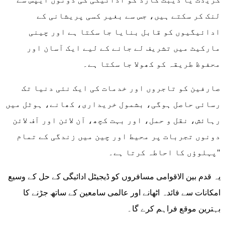
لنک کر سکتے ہیں، جس سے بغیر کسی پریشانی کے
ادائیگیوں کو قابل بنایا جا سکتا ہے اور چینی
مارکیٹ میں تشریف لے جانے کے لیے ایک آسان اور
محفوظ طریقہ کو کھولا جا سکتا ہے۔
صارفین کو تاجروں اور خدمات کی ایک نئی دنیا تک
رسائی حاصل ہوگی، بشمول خریداری، کھانے، ہوٹل میں
رہائش، نقل و حمل، اور بہت کچھ، آن لائن اور آف لائن
دونوں تجربات پر محیط اور چین میں زندگی کے تمام
پہلوؤں کا احاطہ کرتا ہے۔"
یہ قدم بین الاقوامی مسافروں کو ڈیجیٹل ادائیگی کے حل کے وسیع
امکانات سے فائدہ اٹھانے اور عالمی سامعین کے ساتھ جڑنے کا
بہترین موقع فراہم کرے گا۔