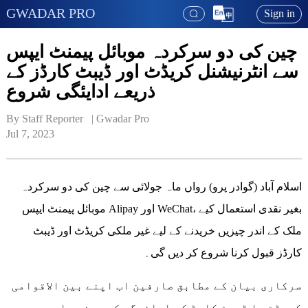
GWADAR PRO
Sign in
چین کی دو سرکردہ موبائل پیمنٹ ایپس
سے انٹرنیشنل کریڈٹ اور ڈیبٹ کارڈز کے
ذریعے ادایئگی شروع
By Staff Reporter   | 
Gwadar Pro
Jul 7, 2023
اسلام آباد (گوادر پرو) رواں ماہ جولائی سے چین کی دو سرکردہ
موبائل پیمنٹ ایپس Alipay اور WeChat، بغیر نقدی استعمال کیے
ملک کے اندر چیزیں خریدنے کے لیے غیر ملکی کریڈٹ اور ڈیبٹ
کارڈز قبول کرنا شروع کر دیں گی۔
سرکاری بیان کے مطابق صارفین اب اپنے بین الاقوامی
کریڈٹ یا ڈیبٹ کارڈ کو ادائیگی کی دونوں ایپس سے