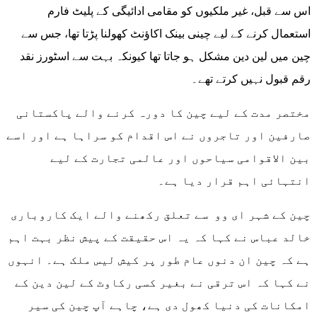
اس سے قبل، غیر ملکیوں کو مقامی ادائیگی کے پلیٹ فارم
استعمال کرنے کے لیے چینی بینک اکاؤنٹ کھولنا پڑتا تھا، جس سے
چین میں لین دین مشکل ہو جاتا تھا کیونکہ بہت سے اسٹورز نقد
رقم قبول نہیں کرتے تھے۔
مختصر مدت کے لیے چین کا دورہ کرنے والے پاکستانی
صارفین اور تاجروں نے اس اقدام کو سراہا ہے اور اسے
بین الاقوامی سیاحوں اور عالمی تجارت کے لیے
انتہائی اہم قرار دیا ہے۔
چین کے شہر ای وو سے تعلق رکھنے والے ایک کاروباری
خالد عباس نے کہا کہ یہ اس حقیقت کے پیش نظر بہت اہم
ہے کہ چین ان دنوں عام طور پر کیش لیس ملک ہے۔ انہوں
نے کہا کہ اس ترقی نے بغیر کسی رکاوٹ کے لین دین کے
امکانات کی دنیا کھول دی ہے، چاہے آپ چین کی سیر