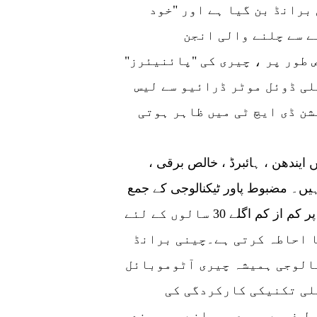
برانڈ بن گیا ہے اور "خود
ے سے چلنے والی انجن
 طور پر ، چیری کی "پائنیئرز"
لی ڈوئل موٹر ڈرائیو سے لیس
ن ڈی ایچ ٹی میں ظاہر ہوتی
فی الحال ، چیری کے گلوبل پاور آرکیٹیکچر 4.0 میں ایندھن ، ہائبرڈ ، خالص برقی ،
ہیں۔ مضبوط پاور ٹیکنالوجی کے جمع
ہونے سے چلنے والی چینی جدت طراز بنیادی طور پر کم از کم اگلے 30 سالوں کے لئے
 احاطہ کرتی ہے۔چینی برانڈ
الوجی ہمیشہ چیری آٹوموبائل
لی تکنیکی کارکردگی کی
 طرف سے وسیع پیمانے پر پسند