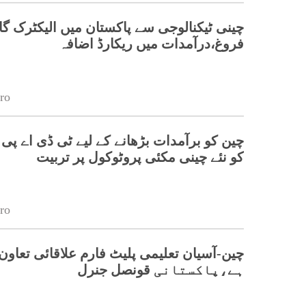
چینی ٹیکنالوجی سے پاکستان میں الیکٹرک گا
فروغ،درآمدات میں ریکارڈ اضافہ
ro
چین کو برآمدات بڑھانے کے لیے ٹی ڈی اے پی
کو نئے چینی مکئی پروٹوکول پر تربیت
ro
چین-آسیان تعلیمی پلیٹ فارم علاقائی تعاون 
ہے،پاکستانی قونصل جنرل