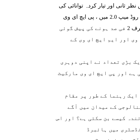
نظر ثانی اور تیار کردہ توانائی کی
بچت اور نئی توانائی کی گاڑیوں کے لئے ٹیکنالوجی روڈ میپ 2.0 میں ، پی ایچ ای وی
کی فروخت 2025 میں کل فروخت کے حجم کا صرف 2 فی صد ہونے کی پیش گوئی
وی اور ایم ایچ ای وی کے
 کی ایک بڑی تعداد نے اپنی دوہری
 ہے اور پی ایچ ای وی مارکیٹ
ایک رہنما کے طور پر مقام
نالوجی کے میدان میں آگے
ندہ کیسے بن سکتی ہے؟ اور اس
نڈسٹری میں ہائبرڈ