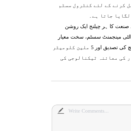
 کرنے کے لئے کنٹرول سسٹم
چیری کے ڈی ایچ ٹی کی کمزوری کو توڑنے کے بعد صنعت کا ہر چیلنج ایک روشن
والٹی مینجمنٹ سسٹم، سخت معیار
کی نگرانی کے معیار اور 30،000 گھنٹوں کے لئے بینچ کی تصدیق اور 5 ملین کلومیٹر
ر کی معائنہ ٹیکنالوجی کی