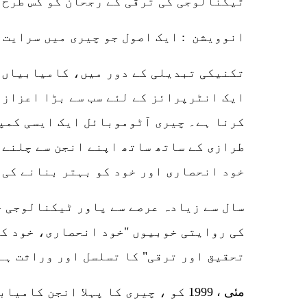
ٹیکنالوجی کی ترقی کے رجحان کو کس طرح 
انوویشن : ایک اصول جو چیری میں سرایت 
ایک انٹرپرائز کے لئے سب سے بڑا اعزاز 
کرنا ہے۔ چیری آٹوموبائل ایک ایسی کمپن
طرازی کے ساتھ ساتھ اپنے انجن سے چلنے 
خود انحصاری اور خود کو بہتر بنانے کی ک
کی روایتی خوبیوں "خود انحصاری، خود کو
تحقیق اور ترقی" کا تسلسل اور وراثت ہے