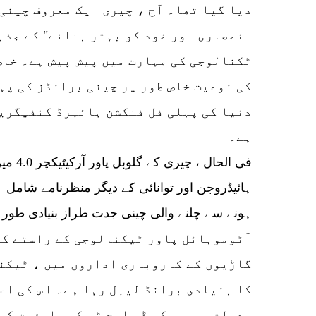
دیا گیا تھا۔ آج ، چیری ایک معروف چینی 
انحصاری اور خود کو بہتر بنانے" کے جذب
ٹکنالوجی کی مہارت میں پیش پیش ہے۔ خاص
کی نوعیت خاص طور پر چینی برانڈز کی پہ
دنیا کی پہلی فل فنکشن ہائبرڈ کنفیگریش
ہے۔
ہائیڈروجن اور توانائی کے دیگر منظرنامے شامل 
آٹوموبائل پاور ٹیکنالوجی کے راستے کا
گاڑیوں کے کاروباری اداروں میں ، ٹیکن
کا بنیادی برانڈ لیبل رہا ہے۔ اس کی اع
بدولت۔ چیری کے ڈی ایچ ٹی کو صارفین کی