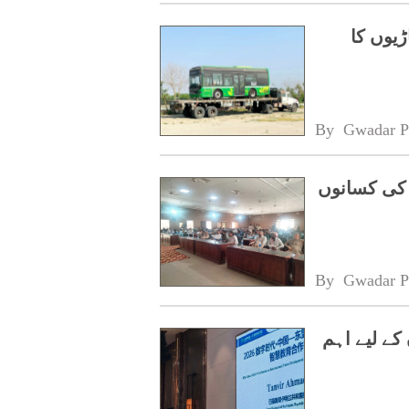
ڑیوں کا
By 
Gwadar P
 کی کسانوں
By 
Gwadar P
کے لیے اہم