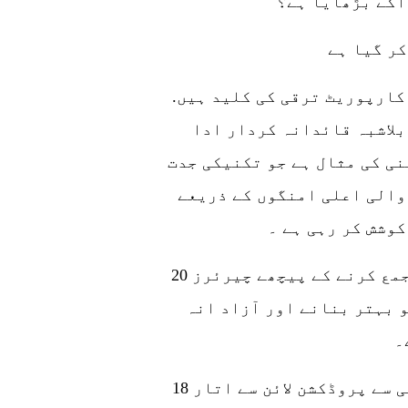
آگے بڑھایا ہے؟
کر گیا ہے
تکنیکی تبدیلی کے دور میں، کامیابیاں کارپوریٹ ترقی کی کلید ہیں.
بلاشبہ قائدانہ کردار ادا
ی کی مثال ہے جو تکنیکی جدت
والی اعلی امنگوں کے ذریعے
وشش کر رہی ہے ۔
20 سال سے زیادہ عرصے سے پاور ٹیکنالوجی جمع کرنے کے پیچھے چیرئرز
 بہتر بنانے اور آزاد انہ
۔
18 مئی ، 1999 کو ، چیری کا پہلا انجن کامیابی سے پروڈکشن لائن سے اتار