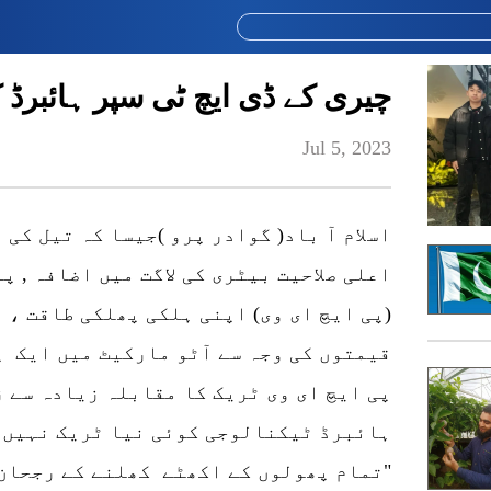
چیری کے ڈی ایچ ٹی سپر ہائبرڈ 
Jul 5, 2023
اسلام آ باد( گوادر پرو )جیسا کہ تیل کی
اعلی صلاحیت بیٹری کی لاگت میں اضافہ , 
(پی ایچ ای وی) اپنی ہلکی پھلکی طاقت ،
قیمتوں کی وجہ سے آٹو مارکیٹ میں ایک پ
پی ایچ ای وی ٹریک کا مقابلہ زیادہ سے 