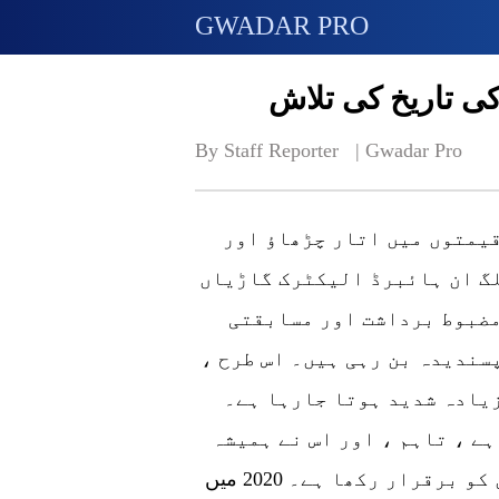
GWADAR PRO
کی تاریخ کی تلاش
By Staff Reporter   | 
Gwadar Pro
 قیمتوں میں اتار چڑھاؤ اور
پلگ ان ہائبرڈ الیکٹرک گاڑیاں
 مضبوط برداشت اور مسابقتی
سندیدہ بن رہی ہیں۔ اس طرح ،
زیادہ شدید ہوتا جارہا ہے۔
ہائبرڈ ٹیکنالوجی کوئی نیا ٹریک نہیں ہے ، تاہم ، اور اس نے ہمیشہ
"تمام پھولوں کے اکھٹے کھلنے کے رجحان کو برقرار رکھا ہے۔ 2020 میں