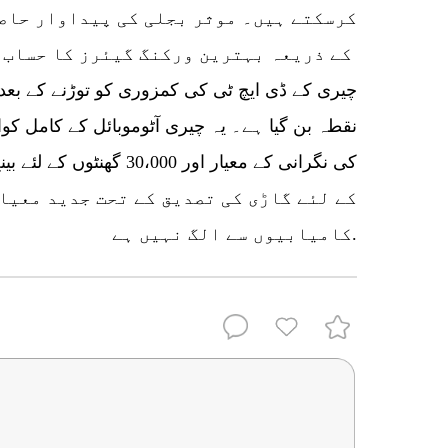
کرسکتے ہیں۔ موثر بجلی کی پیداوار حاصل
کے ذریعہ بہترین ورکنگ گیئرز کا حساب لگایا جاتا ہے۔
نقطہ بن گیا ہے۔ یہ چیری آٹوموبائل کے کامل ک
کے لئے گاڑی کی تصدیق کے تحت جدید معیا
کامیابیوں سے الگ نہیں ہے.