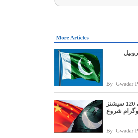
More Articles
روبیل
By 
Gwadar P
پنجاب کے اسپیشل پروٹیکشن یونٹ کے لیے 120 سیشنز
روگرام شروع
By 
Gwadar P