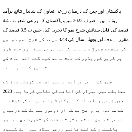
پاکستان اور چین کے درمیان زرعی تعاون کے شاندار نتائج برآمد
ہوئے ہیں۔ صرف 2022 میں، پاکستان کے زرعی شعبے نے 4.4
فیصد کی قابلِ ستائش شرح نمو کا تجربہ کیا، جس نے 3.5 فیصد کے
مقررہ ہدف اور پچھلے سال کی 3.48 فیصد کی شرح نمو دونوں
کو پیچھے چھوڑ دیا۔ یہ کامیابی سی پیک اور خاص طور
پر گرین کوریڈور کے تحت نافذ کیے گئے اقدامات کی
تاثیر کا ثبوت ہے۔
چین کو زرعی برآمدات میں اضافہ گزشتہ سال کے
مقابلے میں حیران کن اضافے کی عکاسی کرتا ہے۔ 2023
میں زرعی برآمدات کے ریکارڈ بلند ہونے کی توقعات
کے ساتھ، یہ واضح ہے کہ ان دونوں ممالک کے درمیان
زرعی تعاون نے تجارتی تعلقات کو تقویت دی ہے اور
پاکستان کے لیے عالمی زرعی منڈی میں ایک کلیدی