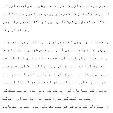
میں سرمایہ کاری کے ذریعے، دوطرفہ شراکت داری نے
نہ صرف پاکستان کے گھریلو زرعی چیلنجوں سے نمٹا ہے
بلکہ مستقبل کی خوشحالی اور خود کفالت کی راہ بھی
ہموار کی ہے۔
پاکستان اور چین کے درمیان زرعی تعاون میں نمایاں
پیش رفت دیکھنے میں آئی ہے، خاص طور پر اعلیٰ قیمت
والی فصلوں کی کاشت اور جدید کاشتکاری ٹیکنالوجی
متعارف کرانے میں۔ چینی ہائبرڈ کینولا اور خوردنی
تیل کی پیداوار میں چینی اور پاکستانی کمپنیوں کے
درمیان تعاون نے پاکستان کے درآمدی کوکنگ آئل پر
انحصار کو نمایاں طور پر کم کر دیا ہے، جس سے ملک کی
مقامی طلب کو پورا کیا جا رہا ہے اور اس کے
زرمبادلہ کے ذخائر کو تقویت ملی ہے۔ جنوبی پنجاب،