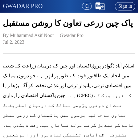
GWADAR PRO
Sign in
پاک چین زرعی تعاون کا روشن مستقبل
By Muhammad Asif Noor   | 
Gwadar Pro
Jul 2, 2023
اسلام آباد (گوادر پرو)پاکستان اور چین کے درمیان زراعت کے شعبے
میں اتحاد ایک طاقتور قوت کے طور پر ابھرا ہے جو دونوں ممالک
میں اقتصادی ترقی، پائیدار ترقی اور غذائی تحفظ کو آگے بڑھا رہا
ہے۔ چین پاکستان اقتصادی راہداری (CPEC) کے فریم ورک کے
تحت ان دونوں پڑوسی ممالک کے درمیان اسٹریٹجک
تعاون نے حالیہ برسوں میں پاکستان کے زرعی منظر
نامے کو تبدیل کرتے ہوئے نمایاں پیش رفت دیکھی ہے۔
مشترکہ اقدامات، تکنیکی تبادلوں اور اہم شعبوں