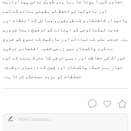
تعاون گہرا ہوتا جا رہا ہے، طویل مدتی پیداواریت
اور ماحولیاتی تحفظ کو یقینی بنانے کے لیے
پائیدار کاشتکاری کے طریقوں، وسائل کے انتظام اور
جدید ٹیکنالوجی کو اپنانے کو ترجیح دینا ضروری
ہے۔ جدت، علم کے تبادلے اور مارکیٹ کے تنوع کو فروغ
دے کر، پاکستان میں زرعی شعبہ اقتصادی ترقی،
خوراک کی حفاظت اور دیہی ترقی کا محرک بننے کے لیے
تیار ہے، جبکہ پاکستان اور چین کے درمیان دوطرفہ
تعلقات کو مزید مستحکم کرتا ہے۔