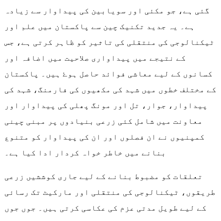
گئی ہے، جو مکئی اور سویابین کی پیداوار سے زیادہ
ہے۔ یہ جدید تکنیک چین سے پاکستان میں علم اور
ٹیکنالوجی کی منتقلی کی تاثیر کو ظاہر کرتی ہے، جس
کے نتیجے میں پیداواری صلاحیت میں اضافہ اور
کسانوں کے لیے معاشی فوائد حاصل ہوۓ ہیں۔ پاکستان
کے مختلف خطوں میں شہد کی مکھیوں کی فارمنگ، شہد کی
پیداوار، جوار، تل اور مونگ پھلی کی پیداوار اور
معاونت میں شامل کئی زرعی بنیادوں پر مبنی چینی
کمپنیوں نے ان فصلوں اور ان کی پیداوار کو متنوع
بنانے میں خاطر خواہ کردار ادا کیا ہے۔
تعلقات کو مضبوط بنانے کے لیے جاری کوششیں زرعی
طریقوں، ٹیکنالوجی کی منتقلی اور مارکیٹ تک رسائی
کے لیے طویل مدتی عزم کی عکاسی کرتی ہیں۔ جوں جوں