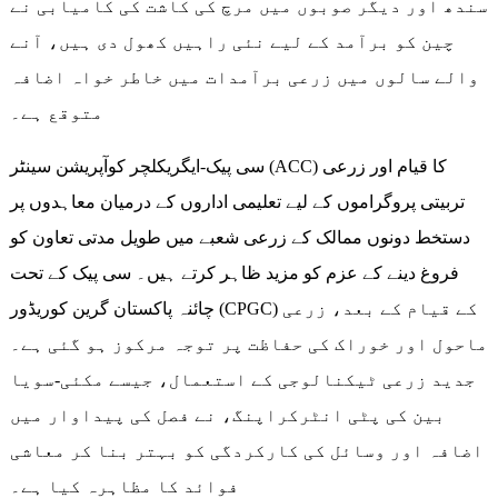
سندھ اور دیگر صوبوں میں مرچ کی کاشت کی کامیابی نے
چین کو برآمد کے لیے نئی راہیں کھول دی ہیں، آنے
والے سالوں میں زرعی برآمدات میں خاطر خواہ اضافہ
متوقع ہے۔
سی پیک-ایگریکلچر کوآپریشن سینٹر (ACC) کا قیام اور زرعی
تربیتی پروگراموں کے لیے تعلیمی اداروں کے درمیان معاہدوں پر
دستخط دونوں ممالک کے زرعی شعبے میں طویل مدتی تعاون کو
فروغ دینے کے عزم کو مزید ظاہر کرتے ہیں۔ سی پیک کے تحت
چائنہ پاکستان گرین کوریڈور (CPGC) کے قیام کے بعد، زرعی
ماحول اور خوراک کی حفاظت پر توجہ مرکوز ہو گئی ہے۔
جدید زرعی ٹیکنالوجی کے استعمال، جیسے مکئی-سویا
بین کی پٹی انٹرکراپنگ، نے فصل کی پیداوار میں
اضافہ اور وسائل کی کارکردگی کو بہتر بنا کر معاشی
فوائد کا مظاہرہ کیا ہے۔