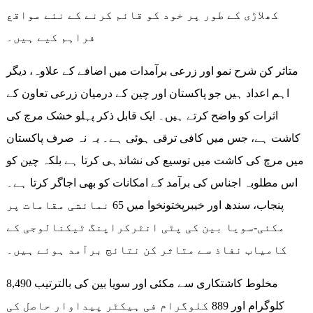
کھلاڑی کے طور پر خود کو قائم کرنے کے نئے مواقع
فراہم کیے ہیں۔
متاثر کن شرح نمو اور زرعی برآمدات میں اضافے کے علاوہ، دیگر
اہم اعداد ہیں جو پاکستان اور چین کے درمیان زرعی تعاون کے
اثرات کو واضح کرتے ہیں۔ ایک قابل ذکر پہلو خشک مرچ کی
کاشت ہے، جس میں کافی ترقی ہوئی ہے۔ یہ نہ صرف پاکستان
میں مرچ کی کاشت میں توسیع کی نشاندہی کرتا ہے بلکہ چین کو
اس مطلوبہ اجناس کی برآمد کے امکانات کو بھی اجاگر کرتا ہے۔
پنجاب، سندھ اور خیبرپختونخوا میں 65 نمائشی مقامات پر
مکئی-سویا بین کی پٹی انٹرکراپنگ ٹیکنالوجی کے
کامیاب نفاذ سے متاثر کن نتائج برآمد ہوئے ہیں۔
مخلوط کاشتکاری سے مکئی اور سویا بین کی بالترتیب 8,490
کلوگرام اور 889 کلوگرام فی ہیکٹر پیداوار حاصل کی