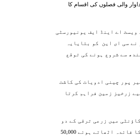
داوار والی فصلوں کی اقسام کا
 ویسٹ اے اینڈ ایف یونیورسٹی
نے سی ای این کو بتایایہ
ندھ سے شروع ہونے کی توقع
یر پور چینی ادویات کی کاشت
لیے زرخیز زمین فراہم کرتا
اؤنٹی میں زرعی ترقی کے دو
ستون ہیں۔ کاؤنٹی نے اپنے زرعی وسائل کا فائدہ اٹھاتے ہوئے 50,000