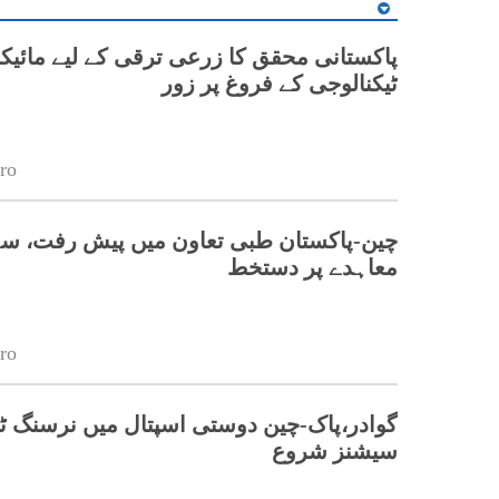
پاکستانی محقق کا زرعی ترقی کے لیے مائیک
ٹیکنالوجی کے فروغ پر زور
ro
چین-پاکستان طبی تعاون میں پیش رفت، س
معاہدے پر دستخط
ro
گوادر،پاک-چین دوستی اسپتال میں نرسنگ ٹر
سیشنز شروع