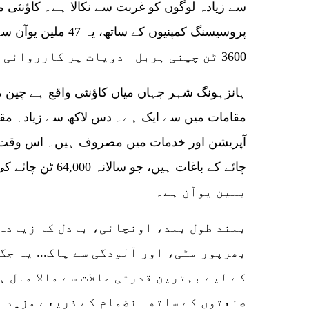
پروسیسنگ کمپنیوں کے س
3600 ٹن چینی ہربل ادویات پر کارروائی کر رہی ہے۔
ہانزہونگ شہر جہاں میاں کاؤنٹی واقع ہے چین م
مقامات میں سے ایک ہے۔ دس لاکھ سے زیادہ مقا
بلین یوآن ہے۔
بلند طول بلد، اونچائی، بادل کا زیادہ
بھرپور مٹی، اور آلودگی سے پاک... یہ جگ
کے لیے بہترین قدرتی حالات سے مالا مال ہ
صنعتوں کے ساتھ انضمام کے ذریعے مزید ت