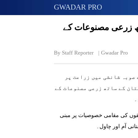
GWADAR PRO
تھ زرعی مصنوعات کے
By Staff Reporter   | 
Gwadar Pro
 صوبہ شانشی میں زراعت پر
تان کے ساتھ زرعی مصنوعات کے
۔
سی ای این کو معلوم ہوا کہ یہ تبادلہ دونوں فریقوں کی مقامی خصوصیات پر مبنی
تانی آم اور چاول۔