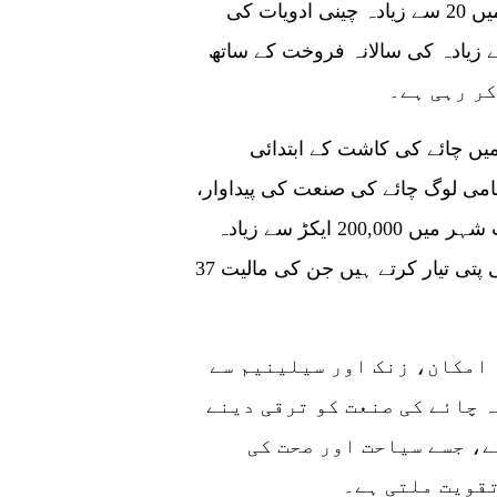
سے زیادہ لوگوں کو غربت سے نکالا ہے۔ کاؤنٹی میں 20 سے زیادہ چینی ادویات کی
اتھ، یہ 47 ملین یوآن سے زیادہ کی سالانہ فروخت کے ساتھ
یں چائے کی کاشت کے ابتدائی
می لوگ چائے کی صنعت کی پیداوار،
آپریشن اور خدمات میں مصروف ہیں۔ اس وقت شہر میں 200,000 ایکڑ سے زیادہ
چائے کے باغات ہیں، جو سالانہ 64,000 ٹن چائے کی پتی تیار کرتے ہیں جن کی مالیت 37
 امکان، زنک اور سیلینیم سے
ہ چائے کی صنعت کو ترقی دینے
ے، جسے سیاحت اور صحت کی
قویت ملتی ہے۔