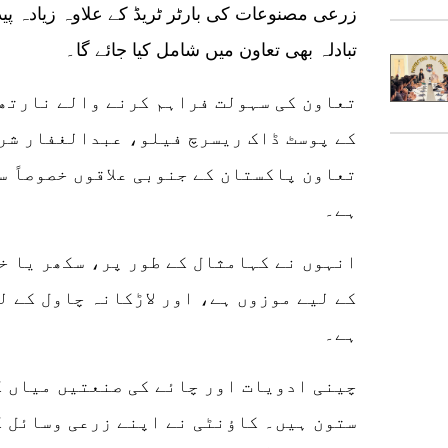
زرعی مصنوعات کی بارٹر ٹریڈ کے علاوہ زیادہ پی
تبادلہ بھی تعاون میں شامل کیا جائے گا۔
تعاون کی سہولت فراہم کرنے والے نارتھ
کے پوسٹ ڈاک ریسرچ فیلو، عبدالغفار شر 
تعاون پاکستان کے جنوبی علاقوں خصوصاً س
ہے۔
انہوں نے کہامثال کے طور پر، سکھر یا خ
کے لیے موزوں ہے، اور لاڑکانہ چاول کے 
ہے۔
چینی ادویات اور چائے کی صنعتیں میاں ک