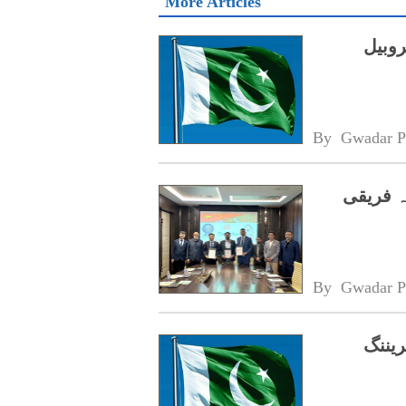
More Articles
روبیل
By 
Gwadar P
ہ فریقی
By 
Gwadar P
یننگ