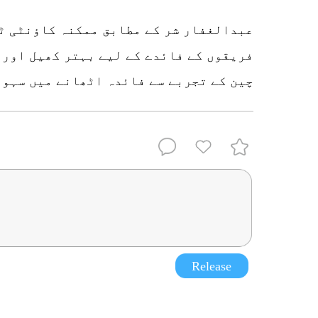
عبدالغفار شر کے مطابق ممکنہ کاؤنٹی ٹ
فریقوں کے فائدے کے لیے بہتر کھیل اور 
چین کے تجربے سے فائدہ اٹھانے میں سہول
Release