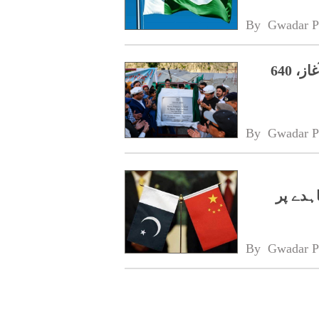
By 
Gwadar P
داسو،سیو گاؤں میں اسکولوں کی تعمیر کا آغاز، 640
By 
Gwadar P
اہدے پر
By 
Gwadar P