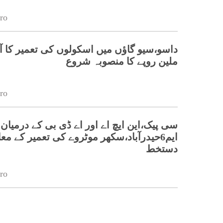
ro
ملین روپے کا منصوبہ شروع
ro
سی پیک،این ایچ اے اور اے ڈی بی کے درمیان
ایم6حیدرآباد،سکھر موٹروے کی تعمیر کے مع
دستخط
ro