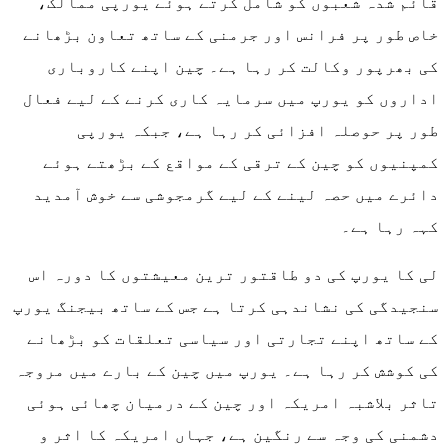
قائم شدہ شعبوں کو شامل کرتے ہوئے یورپی ممالک،
خاص طور پر فرانس اور جرمنی کے ساتھ تعاون بڑھانے
کی بھرپور وکالت کر رہا ہے۔ چین اپنے کاروباری
اداروں کو یورپ میں سرمایہ کاری کرنے کے لیے فعال
طور پر حوصلہ افزائی کر رہا ہے، جبکہ یورپی
کمپنیوں کو چین کے ترقی کے مواقع کے بڑھتے ہوئے
دائرے میں حصہ لینے کے لیے گرمجوشی سے خوش آمدید
کہہ رہا ہے۔
لی کا یورپ کی دو طاقتور ترین معیشتوں کا دورہ اس
سنجیدگی کی نشاندہی کرتا ہے جس کے ساتھ بیجنگ یورپ
کے ساتھ اپنے تجارتی اور سیاسی تعلقات کو بڑھانے
کی کوشش کر رہا ہے۔ یورپ میں چین کے بارے میں مروجہ
تاثر بلاشبہ امریکہ اور چین کے درمیان چھائی ہوئی
دشمنی کی وجہ سے رنگین ہے، جہاں امریکہ کا اثر و