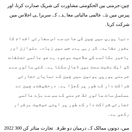
چین-جرمنی بین الحکومتی مشاورت کی شریک صدارت کرنا، اور
پیرس میں نئے عالمی مالیاتی معاہدے کے سربراہی اجلاس میں
شرکت کرنا۔
دنیا یورپ میں چین کی جانب سے اس سفارتی اقدام کا
بغور مشاہدہ کر رہی ہے، جس میں زیادہ متوازن اور
باخبر مکالمے کی صلاحیت موجود ہے جو عالمی تعلقات
کو ایک مثبت سمت میں ڈھال سکتا ہے۔ کئی سالوں سے،
جرمنی یورپی یونین میں چین کے نمایاں تجارتی
شراکت دار کے طور پر کھڑا ہے۔ درحقیقت، چین نے
مسلسل سات سالوں تک جرمنی کے سب سے بڑے عالمی
تجارتی شراکت دار کے طور پر اپنی حیثیت برقرار
رکھی ہے۔
2022 میں، دونوں ممالک کے درمیان دو طرفہ تجارت متاثر کن 300