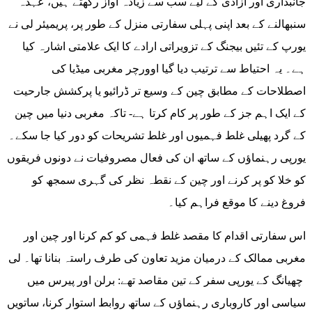
جانبداری اور آزادی کے لیے سب سے زیادہ آواز رکھتے ہیں، عہدہ
سنبھالنے کے بعد اپنی پہلی سفارتی منزل کے طور پر، پریمیئر لی نے
یورپ کے تئیں بیجنگ کے تزویراتی ارادے کا ایک علامتی اشارہ کیا
ہے۔ یہ احتیاط سے ترتیب دیا گیا اوورچر مغربی میڈیا کی
اصطلاحات کے مطابق چین کے وسیع تر ڈرائیو یا پرکشش جارحیت
کے ایک اہم جز کے طور پر کام کرتا ہے- تاکہ مغربی دنیا میں چین
کے گرد پھیلی غلط فہمیوں اور غلط تشریحات کو دور کیا جا سکے۔
یورپی رہنماؤں کے ساتھ ان کی فعال مصروفیات نے دونوں فریقوں
کو خلا کو پر کرنے اور چین کے نقطہ نظر کی گہری سمجھ کو
فروغ دینے کا موقع فراہم کیا۔
اس سفارتی اقدام کا مقصد غلط فہمی کو کم کرنا اور چین اور
مغربی ممالک کے درمیان مزید تعاون کی طرف راستہ بنانا تھا۔ لی
چھیانگ کے یورپی سفر کے تین مقاصد تھے: برلن اور پیرس میں
سیاسی اور کاروباری رہنماؤں کے ساتھ روابط استوار کرنا، ساتویں