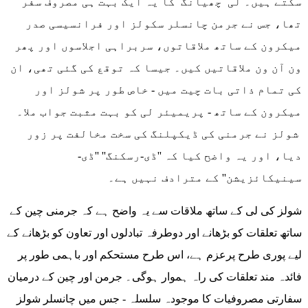
سکتے ہیں۔ لی چھیانگ کا یہ ایک بہت ہی مصروف سفر
تھا، جس نے جرمن چانسلر سکولز اور فرانسیسی صدر
میکرون کے ساتھ ملاقاتوں، سربراہی اجلاسوں اور پھر
ون آن ون ملاقاتیں کیں۔ جیسا کہ توقع کی گئی تھی، ان
کی تمام ذاتی بات چیت میں - خاص طور پر شولز اور
میکرون کے ساتھ - پریمیئر لی کو بہت مثبت جواب ملا۔
شولز نے جرمنی کی ڈیکپلنگ کی سخت مخالفت پر زور
دیا، اور یہ واضح کیا کہ ''ڈی-رسکنگ'' ''ڈی-
سینیکائزیشن'' کے مترادف نہیں ہے۔
شولز کی لی کے ساتھ ملاقات سے یہ واضح ہے کہ جرمنی چین کے
ساتھ تعلقات کو بڑھانے اور دوطرفہ تبادلوں اور تعاون کو بڑھانے کے
لیے پوری طرح پرعزم ہے، اس طرح مستحکم اور باہمی طور پر
فائدہ مند تعلقات کی راہ ہموار ہوگی۔ جرمن اور چین کے درمیان
سفارتی مصروفیات کا موجودہ سلسلہ - جس میں چانسلر شولز