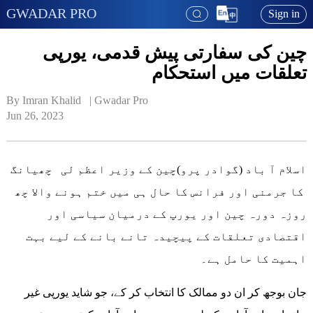
GWADAR PRO
Sign in
چین کی سفارتی پیش قدمی، یورپی
تعلقات میں استحکام
By Imran Khalid   | 
Gwadar Pro
Jun 26, 2023
اسلام آ باد (گوادر پرو)چین کے وزیر اعظم لی چھیانگ
کا جرمنی اور فرانس کا حال ہی میں ختم ہونے والا چھ
روزہ دورہ چین اور یورپ کے درمیان سیاسی اور
اقتصادی تعلقات کے پیچیدہ تانے بانے کے لیے بہت
اہمیت کا حامل ہے۔
جان بوجھ کر ان دو ممالک کا انتخاب کر کے، جو شاید یورپی غیر