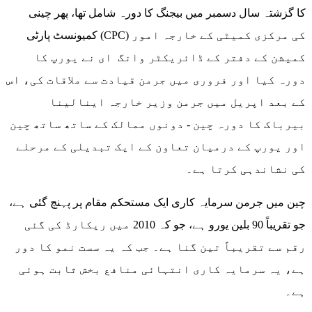
کا گزشتہ سال دسمبر میں بیجنگ کا دورہ شامل تھا، پھر چینی
کمیونسٹ پارٹی (CPC) کی مرکزی کمیٹی کے خارجہ امور
کمیشن کے دفتر کے ڈائریکٹر وانگ ای نے یورپ کا
دورہ کیا اور فروری میں جرمن قیادت سے ملاقات کی، اس
کے بعد اپریل میں جرمن وزیر خارجہ اینالینا
بیرباک کا دورہ چین - دونوں ممالک کے ساتھ ساتھ چین
اور یورپ کے درمیان تعاون کے ایک تبدیلی کے مرحلے
کی نشاندہی کرتا ہے۔
چین میں جرمن سرمایہ کاری ایک مستحکم مقام پر پہنچ گئی ہے،
جو تقریباً 90 بلین یورو ہے، جو کہ 2010 میں ریکارڈ کی گئی
رقم سے تقریباً تین گنا ہے۔ جب کہ یہ سست نمو کا دور
ہے، یہ سرمایہ کاری انتہائی منافع بخش ثابت ہوئی
ہے۔