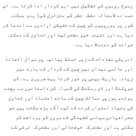
رسوخ رویوں کی تشکیل میں اہم کردار ادا کرتا ہے۔ اس
حسد نے لامحالہ نقطہ نظر کو متزلزل کیا ہے، ممکنہ
طور پر یورپیوں کو چین کے حقیقی ارادوں سے اندھا کر
دیا ہے اور نتیجہ خیز مشغولیت اور تعاون کے ممکنہ
فوائد کو دھندلا دیا ہے۔
امریکی مفادات کے زیر تسلط بیانیہ پر سوال اٹھانا
اور عالمی میدان میں چین کے کردار کے بارے میں
زیادہ باریک بینی پر غور کرنا بہت ضروری ہے۔ ڈی
جوپلنگ اور ڈی رسکنگ کی گمراہ کن داستانوں سے بچتے
ہوئے، یورپی ممالک چین کے ساتھ اعتماد اور تعاون
کی بنیاد استوار کرنے کے لیے آگے بڑھ سکتے ہیں جو
جغرافیائی سیاسی کشیدگی کے سروں کو برداشت کر
سکتی ہے اور مشترکہ خوشحالی اور مشترکہ ترقی کے