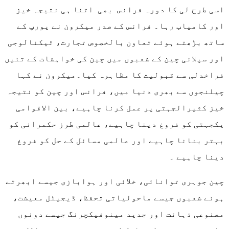
اسی طرح لی کا دورہ فرانس بھی اتنا ہی نتیجہ خیز
اور کامیاب رہا۔ فرانس کے صدر میکرون نے یورپ کے
ساتھ بڑھتے ہوئے تعاون بالخصوص تجارت، ٹیکنالوجی
اور سپلائی چین کے شعبوں میں چین کی خواہشات کے تئیں
فراخدلی سے قبولیت کا مظاہرہ کیا۔میکرون نے کہا
چیلنجوں سے بھری دنیا میں، فرانس اور چین کو نتیجہ
خیز کثیرالجہتی پر عمل کرنا چاہیے، بین الاقوامی
یکجہتی کو فروغ دینا چاہیے، عالمی طرز حکمرانی کو
بہتر بنانا چاہیے اور عالمی مسائل کے حل کو فروغ
دینا چاہیے ۔
چین جوہری توانائی، خلائی اور ہوابازی جیسے ابھرتے
ہوئے شعبوں جیسے ماحولیاتی تحفظ، ڈیجیٹل معیشت،
مصنوعی ذہانت اور جدید مینوفیکچرنگ جیسے دونوں