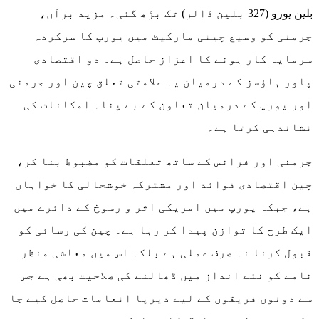
بلین یورو (327 بلین ڈالر) تک بڑھ گئی۔ مزید برآں،
جرمنی کو وسیع چینی مارکیٹ میں یورپ کا سرکردہ
سرمایہ کار ہونے کا اعزاز حاصل ہے۔ دو اقتصادی
پاور ہاؤسز کے درمیان یہ علامتی تعلق چین اور جرمنی
اور یورپ کے درمیان تعاون کے بے پناہ امکانات کی
نشاندہی کرتا ہے۔
جرمنی اور فرانس کے ساتھ تعلقات کو مضبوط بنا کر،
چین اقتصادی فوائد اور مشترکہ خوشحالی کا خواہاں
ہے، جبکہ یورپ میں امریکی اثر و رسوخ کے دائرے میں
ایک طرح کا توازن پیدا کر رہا ہے۔ چین کی رسائی کو
قبول کرنا نہ صرف عملی ہے بلکہ اس میں معاشی منظر
نامے کو نئے انداز میں ڈھالنے کی صلاحیت بھی ہے جس
سے دونوں فریقوں کے لیے دیرپا انعامات حاصل کیے جا