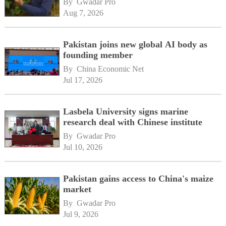
By 
Gwadar Pro
Aug 7, 2026
Pakistan joins new global AI body as
founding member
By 
China Economic Net
Jul 17, 2026
Lasbela University signs marine
research deal with Chinese institute
By 
Gwadar Pro
Jul 10, 2026
Pakistan gains access to China's maize
market
By 
Gwadar Pro
Jul 9, 2026