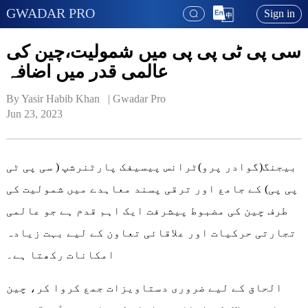
GWADAR PRO
Sign in
سی پی ٹی پی پی میں شمولیت،چین کی
عالمی قدر میں اضافہ
By Yasir Habib Khan   | 
Gwadar Pro
Jun 23, 2023
بیجنگ(گوادر پرو)ٹرانس پیسیفک پارٹنرشپ ( سی پی ٹی
پی پی) کے جامع اور ترقی پسند معاہدے میں شمولیت کی
طرف چین کی مضبوط پیشرفت ایک اہم قدم ہے جو عالمی
تجارتی حرکیات اور علاقائی تعاون کے لیے بہت زیادہ
امکانات رکھتا ہے۔
الحاق کے لیے ضروری دستاویزات جمع کروا کر، چین