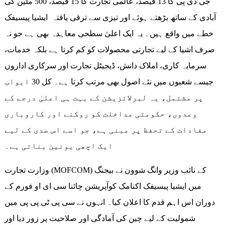
جی ڈی پی کا 13 فیصد، عالمی تجارت کا 15 فیصد، 500 ملین کی
آبادی کے ساتھ بڑھتے ہوئے اور تیزی سے ترقی یافتہ ایشیا پیسیفک
خطے میں واقع ہیں۔ یہ ایک اعلیٰ سطحی معاہدہ بھی ہے جو نہ
صرف اشیا کے لیے تجارتی محصولات کو کم کرتا ہے بلکہ خدمات،
سرمایہ کاری، املاک دانش، ڈیجیٹل تجارت اور سرکاری اداروں
جیسے شعبوں میں نئے اصول بھی مرتب کرتا ہے۔ کل 30 ابواب
پر مشتمل، یہ لبرلائزیشن کے بہت ہی اعلیٰ درجے کے
وعدوں، حکومتی مداخلت کو روکنے اور کاروباری
مفادات کے تحفظ پر مبنی ہے، جو اسے اس صدی کے لیے
ایک اچھی یونین بناتی ہے۔
وزارت تجارت (MOFCOM) کے نائب وزیر وانگ شوون نے بیجنگ
میں ایشیا پیسیفک اکنامک کوآپریشن چائنا سی ای او فورم کے
دوران اس اہم قدم کا اعلان کیا۔ انہوں نے سی پی ٹی پی پی میں
شمولیت کے لیے چین کی آمادگی اور صلاحیت پر زور دیا اور