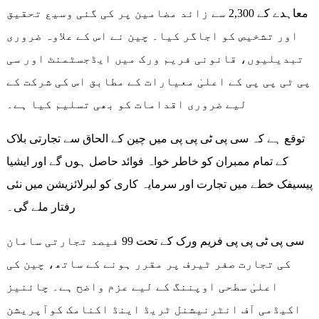
معاہدے کے 2,300 سے زائد مضامین پر کی گئی وسیع تحقیق
اور تشخیص کو اجاگر کیا۔ چین نے اس کے علاوہ ضروری
تبدیلیوں، قانونی فریم ورک میں ایڈجسٹمنٹ اور سی
پی ٹی پی پی کے اعلیٰ معیارات کے مطابق اس کی شرکت کے
لیے ضروری اقدامات کو بھی تسلیم کیا ہے۔
توقع ہے کہ سی پی ٹی پی پی میں چین کے الحاق سے تجارتی بلاک
کے تمام ممبران کو خاطر خواہ فوائد حاصل ہوں گے اور ایشیا
پیسیفک خطے میں تجارت اور سرمایہ کاری کو لبرلائزیشن میں نئی
رفتار ملے گی۔
سی پی ٹی پی پی فریم ورک کے تحت 99 فیصد تجارتی سامان
کی تجارت صفر ٹیرف پر مقرر ہونے کے ساتھ، چین کی
اعلیٰ سطحی اوپننگ کے لیے عزم واضح ہے۔ چائنیز
اکیڈمی آف انٹرنیشنل ٹریڈ اینڈ اکنامک کوآپریشن