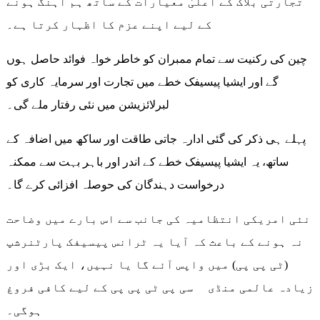
تجارتی بلاک کے اعلیٰ معیارات کے ساتھ ہم آہنگ ہونے
کے لیے اپنے عزم کا اظہار کرتا ہے۔
چین کی رکنیت سے تمام ممبران کو خاطر خواہ فوائد حاصل ہوں
گے اور ایشیا پیسیفک خطے میں تجارت اور سرمایہ کاری کو
لبرلائزیشن میں نئی رفتار ملے گی۔
پہلے ہی ذکر کی گئی ادارہ جاتی طاقت اور ساکھ میں اضافہ کے
ساتھ، یہ ایشیا پیسیفک خطے کے اندر اور باہر بہت سے ممکنہ
درخواست دہندگان کی حوصلہ افزائی کرے گا۔
نئی امریکی انتظامیہ کی جانب سے اس بارے میں وضاحت
نہ ہونے کے باعث کہ آیا یہ ٹرانس پیسیفک پارٹنرشپ
(ٹی پی پی) میں واپس آئے گا یا نہیں، ایک بڑی اور
زیادہ عالمی منڈی سی پی ٹی پی پی کے لیے کافی فروغ
ہوگی۔