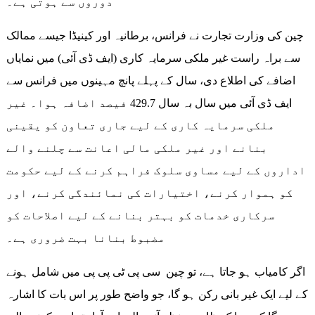
دوروں سے ہوتی ہے۔
چین کی وزارت تجارت نے فرانس، برطانیہ اور کینیڈا جیسے ممالک
سے براہ راست غیر ملکی سرمایہ کاری (ایف ڈی آئی) میں نمایاں
اضافے کی اطلاع دی، سال کے پہلے پانچ مہینوں میں فرانس سے
ایف ڈی آئی میں سال بہ سال 429.7 فیصد اضافہ ہوا۔ غیر
ملکی سرمایہ کاری کے لیے جاری تعاون کو یقینی
بنانے اور غیر ملکی مالی اعانت سے چلنے والے
اداروں کے لیے مساوی سلوک فراہم کرنے کے لیے حکومت
کو ہموار کرنے، اختیارات کی نمائندگی کرنے، اور
سرکاری خدمات کو بہتر بنانے کے لیے اصلاحات کو
مضبوط بنانا بہت ضروری ہے۔
اگر کامیاب ہو جاتا ہے، تو چین سی پی ٹی پی پی میں شامل ہونے
کے لیے ایک غیر بانی رکن ہو گا، جو واضح طور پر اس بات کا اشارہ