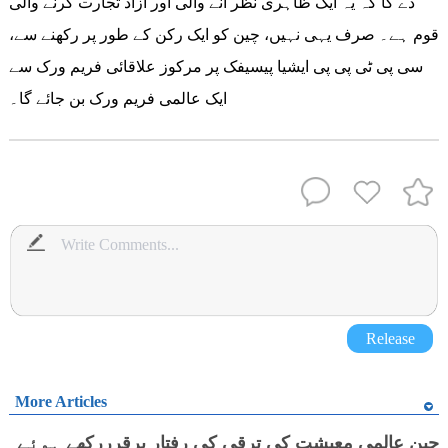
دے گا کہ یہ ایک ظاہری نظر آنے والی اور آزاد تجارت کرنے والی
قوم ہے۔ صرف یہی نہیں، چین کو ایک رکن کے طور پر رکھنے سے،
سی پی ٹی پی پی ایشیا پیسیفک پر مرکوز علاقائی فریم ورک سے
ایک عالمی فریم ورک بن جائے گا۔
Release
More Articles
چین عالمی معیشت کی ترقی کی رفتار برقرررکھے ہوئے