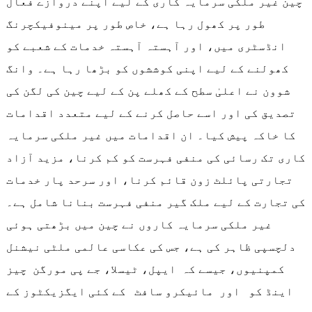
چین غیر ملکی سرمایہ کاری کے لیے اپنے دروازے فعال
طور پر کھول رہا ہے، خاص طور پر مینوفیکچرنگ
انڈسٹری میں، اور آہستہ آہستہ خدمات کے شعبے کو
کھولنے کے لیے اپنی کوششوں کو بڑھا رہا ہے۔ وانگ
شوون نے اعلیٰ سطح کے کھلے پن کے لیے چین کی لگن کی
تصدیق کی اور اسے حاصل کرنے کے لیے متعدد اقدامات
کا خاکہ پیش کیا۔ ان اقدامات میں غیر ملکی سرمایہ
کاری تک رسائی کی منفی فہرست کو کم کرنا، مزید آزاد
تجارتی پائلٹ زون قائم کرنا، اور سرحد پار خدمات
کی تجارت کے لیے ملک گیر منفی فہرست بنانا شامل ہے۔
غیر ملکی سرمایہ کاروں نے چین میں بڑھتی ہوئی
دلچسپی ظاہر کی ہے، جس کی عکاسی عالمی ملٹی نیشنل
کمپنیوں، جیسے کہ ایپل، ٹیسلا، جے پی مورگن چیز
اینڈ کو اور مائیکرو سافٹ کے کئی ایگزیکٹوز کے