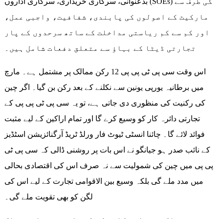
بدعنوانی، سرکاری خریداری، سرکاری اداروں (SOEs) کی طرف سے
مارکیٹ کے اصولوں کی پابندی، شفافیت، واجبی عمل،
اور کم سے کم ریاستی مداخلت کے ساتھ سرحدوں کے پار
تجارتی ڈیٹا کے بہاؤ سے متعلق دفعات شامل ہیں۔
اس وقت سی پی ٹی پی پی 12 رکن ممالک پر مشتمل ہے۔ مارچ
میں برطانیہ یورپی یونین سے نکلنے کے بعد رکن بن گیا۔ اگر چین
کی رکنیت کی منظوری دی جاتی ہے، تو یہ سی پی ٹی پی پی کے
تجارتی دائرہ کار کو وسیع کرے گا اور تمام اراکین کے لیے مثبت
فوائد لائے گا۔ چائنا انسٹی ٹیوٹ فار ورلڈ ٹریڈ آرگنائزیشن اسٹڈیز
کے نائب صدر ہو جیانگو نے اس بات پر روشنی ڈالی کہ سی پی ٹی
پی پی میں چین کی شمولیت سے نہ صرف اس کی اقتصادی بحالی
میں مدد ملے گی بلکہ وسیع بین الاقوامی تجارت کے لیے اس کی
لگن کو بھی تقویت ملے گی۔