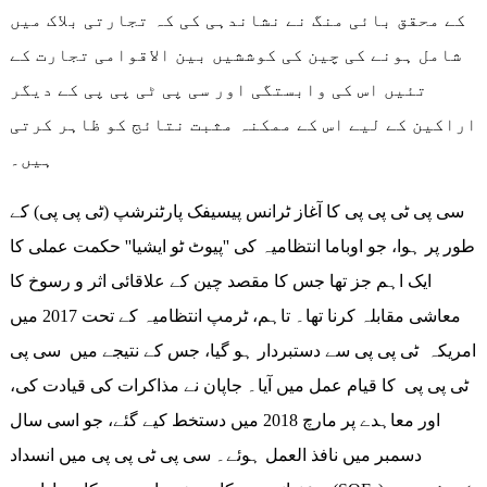
کے محقق بائی منگ نے نشاندہی کی کہ تجارتی بلاک میں
شامل ہونے کی چین کی کوششیں بین الاقوامی تجارت کے
تئیں اس کی وابستگی اور سی پی ٹی پی پی کے دیگر
اراکین کے لیے اس کے ممکنہ مثبت نتائج کو ظاہر کرتی
ہیں۔
سی پی ٹی پی پی کا آغاز ٹرانس پیسیفک پارٹنرشپ (ٹی پی پی) کے
طور پر ہوا، جو اوباما انتظامیہ کی ''پیوٹ ٹو ایشیا'' حکمت عملی کا
ایک اہم جز تھا جس کا مقصد چین کے علاقائی اثر و رسوخ کا
معاشی مقابلہ کرنا تھا۔ تاہم، ٹرمپ انتظامیہ کے تحت 2017 میں
امریکہ ٹی پی پی سے دستبردار ہو گیا، جس کے نتیجے میں سی پی
ٹی پی پی کا قیام عمل میں آیا۔ جاپان نے مذاکرات کی قیادت کی،
اور معاہدے پر مارچ 2018 میں دستخط کیے گئے، جو اسی سال
دسمبر میں نافذ العمل ہوئے۔ سی پی ٹی پی پی میں انسداد