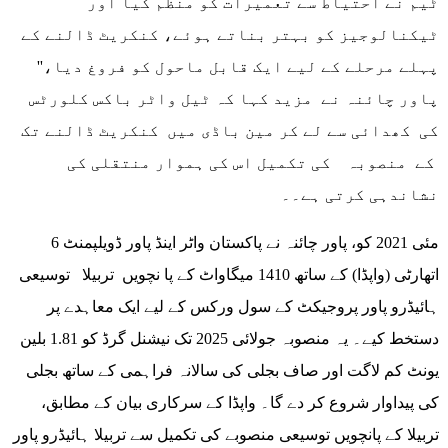
ٹیم نے احتیاط سے تعمیرات کو منظم کیا اور
ٹیکنالوجیز کو بہتر بناتے ہوئے، کنکریٹ ڈالنے کے
پہلے مرحلے کے لیے ایک قابل ماحول کو فروغ دیا،''
پاور چائنہ نے مزید کہا کہ ٹیل واٹر باکس کلورٹس
کی کھدائی سے لے کر مین باڈی میں کنکریٹ ڈالنے تک
کے منصوبہ کی تکمیل اس کی ہموار منتقلی کی
نشاندہی کرتی ہے۔۔
6 مئی 2021 کو، پاور چائنہ نے پاکستان واٹر اینڈ پاور ڈویلپمنٹ
اتھارٹی (واپڈا) کے ساتھ 1410 میگاواٹ کے پا نچویں تربیلا توسیعی
ہائیڈرو پاور پروجیکٹ کے سول ورکس کے لیے ایک معاہدے پر
دستخط کیے۔ یہ منصوبہ جولائی 2025 تک نیشنل گرڈ کو 1.81 بلین
یونٹ کم لاگت اور صاف بجلی کی سالانہ فراہمی کے ساتھ بجلی
کی پیداوار شروع کر دے گا۔ واپڈا کے سرکاری بیان کے مطابق،
تربیلا کے پانچویں توسیعی منصوبے کی تکمیل سے تربیلا ہائیڈرو پاور