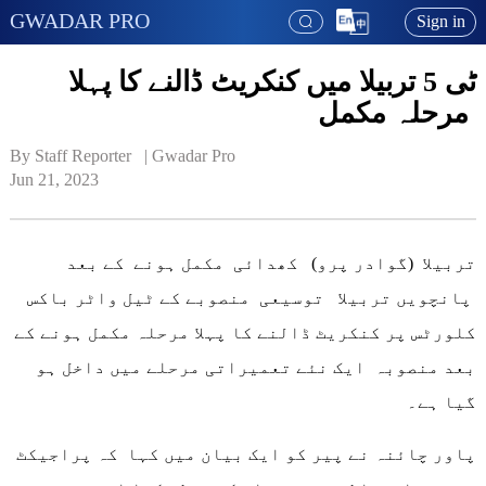
GWADAR PRO
Sign in
ٹی 5 تربیلا میں کنکریٹ ڈالنے کا پہلا
مرحلہ مکمل
By Staff Reporter   | 
Gwadar Pro
Jun 21, 2023
تربیلا (گوادر پرو) کھدائی مکمل ہونے کے بعد
پانچویں تربیلا توسیعی منصوبے کے ٹیل واٹر باکس
کلورٹس پر کنکریٹ ڈالنے کا پہلا مرحلہ مکمل ہونے کے
بعد منصوبہ ایک نئے تعمیراتی مرحلے میں داخل ہو
گیا ہے۔
پاور چائنہ نے پیر کو ایک بیان میں کہا کہ پراجیکٹ