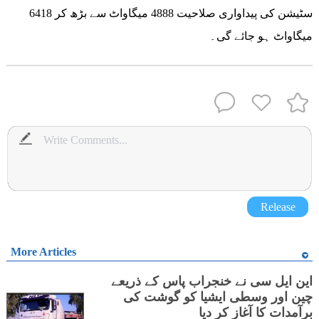
سٹیشن کی پیداواری صلاحیت 4888 میگاواٹ سے بڑھ کر 6418
میگاواٹ ہو جائے گی۔
Release
More Articles
این ایل سی نے خنجراب پاس کے ذریعے
چین اور وسطی ایشیا کو گوشت کی
برآمدات کا آغاز کر دیا