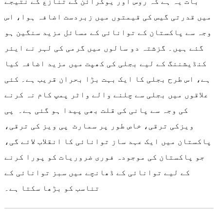
بات یہ ہے کہ روس اور یوکرائن کے تنازع کے نتیجے
میں قدرتی گیس کی قیمتوں میں زبردست اضافہ ہوا، اس
وجہ سے پاکستان کے توانائی کے مسائل مزید سنگین ہو
گئے ہیں۔ گزشتہ دو سالوں میں گرمی کی لہر نے ایئر
کنڈیشننگ کے لیے بجلی کی کھپت میں مزید اضافہ کیا
ہے، اس طرح بجلی کا ایک بہت بڑا بحران قریب ہے۔ کئی
علاقوں میں بجلی سے چلنے والے واٹر پمپ کام نہ کرنے
کی وجہ سے پانی کی قلت بھی پیدا ہو گئی ہے۔ پی
ویزکی ترقی، خاص طور پر سمارٹ پی ویز کی ترقی،
پاکستان میں ایک عہد ساز توانائی کا انقلاب لائے گی،
جو پاکستان کی موجودہ فوری ضروریات کو پورا کرنے
کے لیے توانائی کے ڈھانچے میں سبز توانائی کے
تناسب کو بڑھا سکتا ہے۔