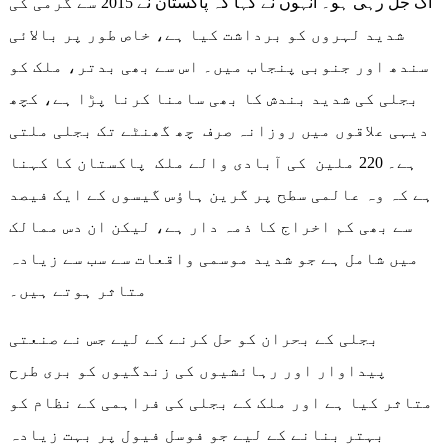
آگ جل رہی ہو۔ انہوں نے کہا کہ پاکستان نے 2015 سے گرمی کی
شدید لہروں کو برداشت کیا ہے، خاص طور پر بالائی
سندھ اور جنوبی پنجاب میں۔ اس سے بھی بدتر، ملک کو
بجلی کی شدید بندش کا بھی سامنا کرنا پڑا ہے، کچھ
دیہی علاقوں میں روزانہ صرف چھ گھنٹے تک بجلی ملتی
ہے۔ 220 ملین کی آبادی والے ملک پاکستان کا کہنا
ہے کہ وہ عالمی سطح پر گرین ہاؤس گیسوں کے ایک فیصد
سے بھی کم اخراج کا ذمہ دار ہے، لیکن ان دس ممالک
میں شامل ہے جو شدید موسمی واقعات سے سب سے زیادہ
متاثر ہوتے ہیں۔
بجلی کے بحران کو حل کرنے کے لیے جس نے صنعتی
پیداوار اور رہائشیوں کی زندگیوں کو بری طرح
متاثر کیا ہے اور ملک کے بجلی کی فراہمی کے نظام کو
بہتر بنانے کے لیے جو فوسل فیول پر بہت زیادہ