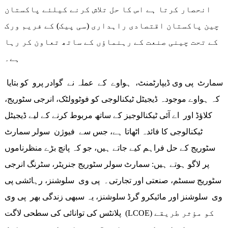
انحصار کرتا ہے اس کا حل تلاش کرنے کیلئے پاکستان
چین پاکستان اقتصادی راہداری (سی پیک) کے فریم ورک
کے تحت چینی صنعت کے رہنماؤں کے ساتھ تعاون کر رہا
ہے۔
سمارٹ پی وی ڈیپارٹمنٹ، ہواوے کے عملہ نے گوادر پرو کو بتایا
کہ ہواوے موجودہ ڈیجیٹل ٹیکنالوجی کو فوٹوولٹک، انرجی سٹوریج،
کلاؤڈ اور اے آئی ٹیکنالوجیز کے ساتھ مربوط کرنے کے لیے ڈیجیٹل
ٹیکنالوجی کا فائدہ اٹھاتا ہے، جس سے فیوژن سولر سمارٹ
سٹوریج کے حل فراہم کیے جاتے ہیں، جو کہ پانچ بڑے منظرناموں
پر لاگو ہوتے ہیں: سمارٹ سولر سٹوریج جنریٹر، سٹرنگ انرجی
سٹوریج سسٹم، صنعتی اور تجارتی۔ پی وی سلوشنز، رہائشی پی
وی سلوشنز اور مائیکرو گرڈ سلوشنز، یہ سبھی زندگی بھر پی وی
پلانٹس کی توانائی کی سطحی لاگت (LCOE) کو مؤثر طریقے