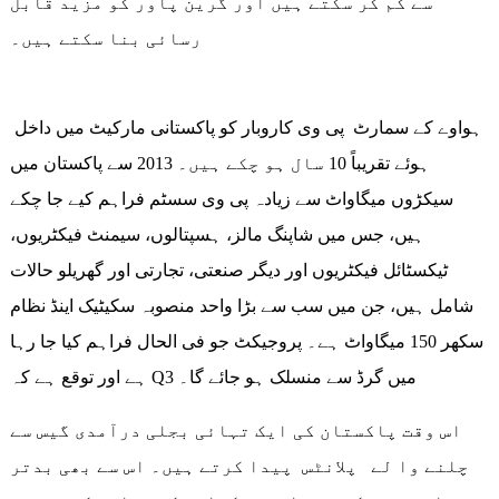
سے کم کر سکتے ہیں اور گرین پاور کو مزید قابل
رسائی بنا سکتے ہیں۔
ہواوے کے سمارٹ پی وی کاروبار کو پاکستانی مارکیٹ میں داخل
ہوئے تقریباً 10 سال ہو چکے ہیں۔ 2013 سے پاکستان میں
سیکڑوں میگاواٹ سے زیادہ پی وی سسٹم فراہم کیے جا چکے
ہیں، جس میں شاپنگ مالز، ہسپتالوں، سیمنٹ فیکٹریوں،
ٹیکسٹائل فیکٹریوں اور دیگر صنعتی، تجارتی اور گھریلو حالات
شامل ہیں، جن میں سب سے بڑا واحد منصوبہ سکیٹیک اینڈ نظام
سکھر 150 میگاواٹ ہے۔ پروجیکٹ جو فی الحال فراہم کیا جا رہا
ہے اور توقع ہے کہ Q3 میں گرڈ سے منسلک ہو جائے گا۔
اس وقت پاکستان کی ایک تہائی بجلی درآمدی گیس سے
چلنے وا لے پلانٹس پیدا کرتے ہیں۔ اس سے بھی بدتر