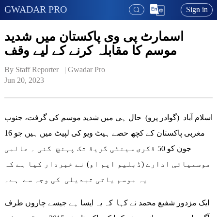
GWADAR PRO
Sign in
اسمارٹ پی وی پاکستان میں شدید
موسم کا مقابلہ کرنے کے لیے وقف
By Staff Reporter   | 
Gwadar Pro
Jun 20, 2023
اسلام آباد (گوادر پرو) حال ہی میں شدید موسم کی گرفت، جنوب
مغربی پاکستان کے کچھ حصے ہیٹ ویو کی لپیٹ میں ہیں جو 16
جون کو 50 ڈگری سینٹی گریڈ تک پہنچ گئی ۔ عالمی
موسمیاتی ادارے (ڈبلیو ایم او) نے خبردار کیا ہے کہ
یہ موسم یاتی تبدیلی کی وجہ سے ہے۔
ایک مزدور شفیع محمد نے کہا کہ یہ ایسا ہے جیسے چاروں طرف