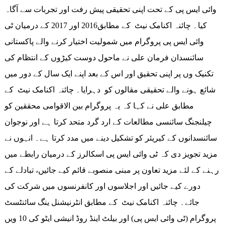
وائی ایس پی کے تحت اپنی تحقیقی پیش رفت اور تجربات سے آگاہ
کیا۔ چائنہ اکنامک نیٹ کے مطابق2016 اور 2017 کے درمیان ٹی
وائی ایس پی پروگرام میں شمولیت اختیار کرنے والے پاکستانی
سائنسدان فرمان علی نے ماحول دوست کیڑوں کے انتظام کی
تکنیک وں پر اپنی تحقیق اور اس کے بعد اپنے ایک سال کے دور میں
شائع ہونے والے تحقیقی مقالوں کو دہرایا۔ چائنہ اکنامک نیٹ کے
مطابق علی نے کہا کہ یہ پروگرام بین الاقوامی محققین کو
چیلنجنگ سائنسی مطالعات کے ارد گرد متحد کرتا ہے اور نوجوان
سائنسدانوں کے کیریئر کو تشکیل دینے میں مدد کرتا ہے۔ انہوں نے
مزید تجویز دی کہ ٹی وائی ایس پی اسکالرز کے درمیان رابطے میں
رہنے کے لئے مزید تعاون پر مبنی منصوبے قائم کیے جائیں، تبادلے کے
دورے کیے جائیں اور اجلاسوں اور کانفرنسوں میں شرکت کی
جائے۔ چائنہ اکنامک نیٹ کے مطابق انٹرنیشنل ینگ سائنٹسٹ
پروگرام (ٹی وائی ایس پی) اور بیلٹ اینڈ روڈ انیشی ایٹو کی 10 ویں