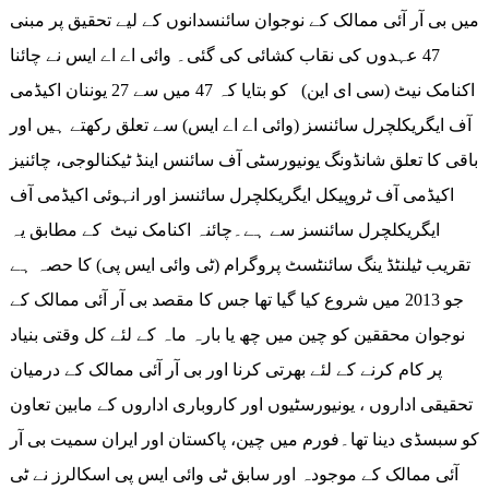
میں بی آر آئی ممالک کے نوجوان سائنسدانوں کے لیے تحقیق پر مبنی
47 عہدوں کی نقاب کشائی کی گئی۔ وائی اے اے ایس نے چائنا
اکنامک نیٹ (سی ای این) کو بتایا کہ 47 میں سے 27 یوننان اکیڈمی
آف ایگریکلچرل سائنسز (وائی اے اے ایس) سے تعلق رکھتے ہیں اور
باقی کا تعلق شانڈونگ یونیورسٹی آف سائنس اینڈ ٹیکنالوجی، چائنیز
اکیڈمی آف ٹروپیکل ایگریکلچرل سائنسز اور انہوئی اکیڈمی آف
ایگریکلچرل سائنسز سے ہے۔چائنہ اکنامک نیٹ کے مطابق یہ
تقریب ٹیلنٹڈ ینگ سائنٹسٹ پروگرام (ٹی وائی ایس پی) کا حصہ ہے
جو 2013 میں شروع کیا گیا تھا جس کا مقصد بی آر آئی ممالک کے
نوجوان محققین کو چین میں چھ یا بارہ ماہ کے لئے کل وقتی بنیاد
پر کام کرنے کے لئے بھرتی کرنا اور بی آر آئی ممالک کے درمیان
تحقیقی اداروں ، یونیورسٹیوں اور کاروباری اداروں کے مابین تعاون
کو سبسڈی دینا تھا۔فورم میں چین، پاکستان اور ایران سمیت بی آر
آئی ممالک کے موجودہ اور سابق ٹی وائی ایس پی اسکالرز نے ٹی