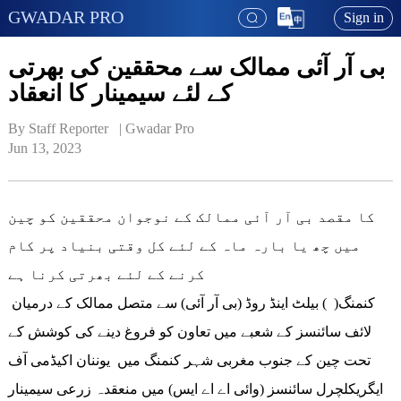
GWADAR PRO
Sign in
بی آر آئی ممالک سے محققین کی بھرتی
کے لئے سیمینار کا انعقاد
By Staff Reporter   | 
Gwadar Pro
Jun 13, 2023
کا مقصد بی آر آئی ممالک کے نوجوان محققین کو چین
میں چھ یا بارہ ماہ کے لئے کل وقتی بنیاد پر کام
کرنے کے لئے بھرتی کرنا ہے
کنمنگ( ) بیلٹ اینڈ روڈ (بی آر آئی) سے متصل ممالک کے درمیان
لائف سائنسز کے شعبے میں تعاون کو فروغ دینے کی کوشش کے
تحت چین کے جنوب مغربی شہر کنمنگ میں یوننان اکیڈمی آف
ایگریکلچرل سائنسز (وائی اے اے ایس) میں منعقدہ زرعی سیمینار