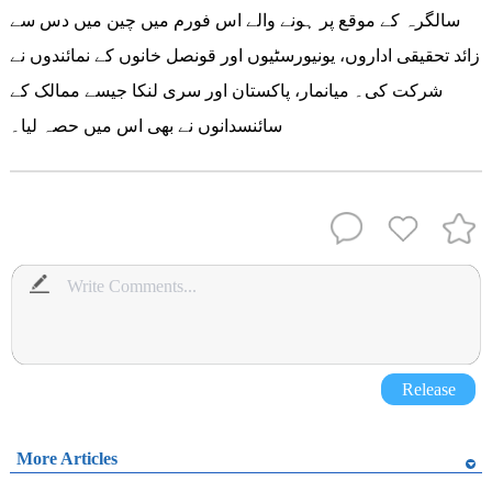
سالگرہ کے موقع پر ہونے والے اس فورم میں چین میں دس سے
زائد تحقیقی اداروں، یونیورسٹیوں اور قونصل خانوں کے نمائندوں نے
شرکت کی۔ میانمار، پاکستان اور سری لنکا جیسے ممالک کے
سائنسدانوں نے بھی اس میں حصہ لیا۔
Release
More Articles