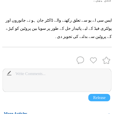
ایس سی اے یو سے تعلق رکھنے والے ڈاکٹر جان ہو نے جانوروں اور
پولٹری فیڈ کے لیے پائیدار حل کے طور پر سویا بین پروٹین کو کیڑے
کے پروٹین سے بدلنے کی تجویز دی۔
Release
More Articles