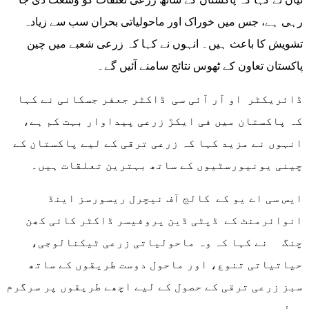
رہی ہے، جس میں خوراک اور ماحولیاتی بحران سب سے زیادہ
تشویش کا باعث ہیں۔ انہوں نے کہا کہ زرعی شعبے میں چین
پاکستان تعاون کے ٹھوس نتائج سامنے آئیں گے۔
ڈائریکٹر او آر آئی سی ڈاکٹر جعفر جسکانی نے کہا
کہ پاکستان میں فی ایکڑ زرعی پیداوار بہت کم ہے،
انہوں نے مزید کہا کہ زرعی ترقی کے لیے پاکستان کے
چینی یونیورسٹیوں کے ساتھ بہترین تعلقات ہیں۔
ایس سی اے یو کے کالج آف نیچرل ریسورسز اینڈ
انوائرمنٹ کے ڈپٹی ڈین پروفیسر ڈاکٹر کائی کھن
چنگ نے کہا کہ وہ ماحولیاتی زرعی ٹیکنالوجی،
حیاتیاتی تنوع، اور ماحول دوست طریقوں کے ساتھ
سبز زرعی ترقی کے حصول کے لیے اچھے طریقوں پر سرگرم
عمل ہیں۔