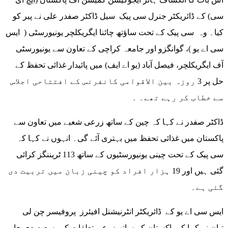
سی) کے ڈائریکٹر جنرل سی پیک سیل ڈاکٹر صفدر علی نے پیر کو
کیا۔ وہ سی پیک کے تحت ساؤتھ چائنا ایگریکلچر یونیورسٹی ( ایس
سی اے یو )، گوانگزو اور جامعہ کراچی کے تعاون سے یونیورسٹی
آف ایگریکلچر، فیصل آباد (یو اے ایف) میں پائیدار غذائی تحفظ کے
حل پر 3 روزہ بین الاقوامی کانفرنس کے افتتاحی اجلاس
سے خطاب کر رہے تھے۔ ۔
ڈاکٹر صفدر نے کہا کہ چین کے ساتھ زرعی شعبے میں تعاون سے
پاکستان میں غذائی تحفظ میں بہتری آئے گی۔ انہوں نے کہا کہ
سی پیک کے تحت چینی یونیورسٹیوں کے ساتھ 113 ٹریننگز کرائی
گئی ہیں اور 19 ہزار افراد کو چینی زبان میں تربیت دی
گئی ہے۔
ایس سی اے یو کے ڈائریکٹر انٹرنیشنل افیئرز پروفیسر چن لی
تیان نے کہا کہ پاکستان کے ساتھ زرعی تعلقات کو وسعت دی جا