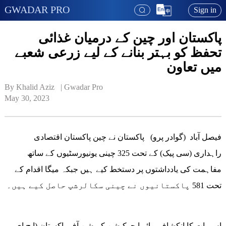
GWADAR PRO
Sign in
پاکستان اور چین کے درمیان غذائی
تحفظ کو بہتر بنانے کے لیے زرعی شعبے
میں تعاون
By Khalid Aziz   | 
Gwadar Pro
May 30, 2023
فیصل آباد (گوادر پرو) پاکستان نے چین پاکستان اقتصادی
راہداری (سی پیک) کے تحت 325 چینی یونیورسٹیوں کے ساتھ
مفاہمت کی یادداشتوں پر دستخط کیے ہیں جبکہ میگا اقدام کے
تحت 581 پاکستانیوں نے چینی سکالرشپ حاصل کیے ہیں۔
اس بات کا انکشاف ہائر ایجوکیشن کمیشن آف پاکستان (ایچ ای