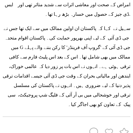
امراض کے صحت اور معاشی اثرات سے شدید متاثر تھی اور ایس
ڈی جیز کے حصول میں خسارہ بڑھ رہا تھا۔.
سہیل نے کہا کہ پاکستان ان اولین ممالک میں سے ایک تھا جس نے
جی ڈی آئی کے لیے اپنی بھرپور حمایت کی۔ پاکستان اقوام متحدہ
میں G جی ڈی آئی کے 'گروپ آف فرینڈز' کا رکن بننے والے پہلے
ممالک میں بھی شامل تھا۔ اس کے بعد اس پلیٹ فارم سے کافی
ترقی ہوئی ہے۔ انہوں نے اس بات پر زور دیا کہ عالمی خوراک،
ایندھن اور مالیاتی بحران کے وقت جی ڈی آئی جیسے اقدامات ترقی
پذیر دنیا کے لیے ضروری ہیں۔ انہوں نے پاکستان کی مسلسل
ترقی اور خوشحالی میں بی آر آئی کے فلیگ شپ پروجیکٹ، سی
پیک کے تعاون کو بھی اجاگر کیا۔