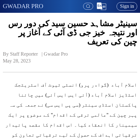
GWADAR PRO
Sign in
سینیٹر مشاہد حسین سید کی دور رس
اور نتیجہ خیز جی ڈی آئی کے آغاز پر
چین کی تعریف
By Staff Reporter   | 
Gwadar Pro
May 28, 2023
اسلام آباد (گوادر پرو) انسٹی ٹیوٹ آف اسٹریٹجک
اسٹڈیز اسلام آباد (آئی ایس ایس آئی) میں چائنا
پاکستان اسٹڈی سینٹر (سی پی ایس سی) نے جمعہ کی سہ
پہر چین کے ''عالمی ترقی کے اقدام'' کے موضوع پر ایک
سیمینار کا انعقاد کیا۔ اس اقدام کا مقصد پائیدار
ترقیاتی اہداف کے حصول کے لیے ترقیاتی تعاون کو