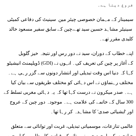
فروغ دینا ہے۔
سیمینار کے مہمان خصوصی چیئر مین سینیٹ کی دفاعی کمیٹی
سینیٹر مشاہد حسین سید تھے،چین کے سابق سفیر مسعود خالد
کلیدی مقرر تھے۔
اپنے خطاب کے دوران، سید نے دور رس اور نتیجہ خیز گلوبل
ڈویلپمنٹ انیشیٹو (GDI) کے آغاز پر چین کی تعریف کی۔ انہوں نے
کہا کہ دنیا اس وقت تبدیلی اور انتشار دونوں سے گزر رہی ہے۔
مختلف رہنماؤں نے اس دہائی کو مختلف طریقوں سے بیان کیا
ہے۔ صدر میکرون نے درست کہا تھا کہ یہ دہائی مغربی تسلط کے
300 سال کے خاتمے کی علامت ہے۔ موجودہ دور چین کے عروج
اور 'ایشیائی صدی' کا مشاہدہ کر رہا تھا۔
عالمی تنازعات، موسمیاتی تبدیلی، غربت اور توانائی سے متعلق
چیلنجوں کے باوجود چین نے متاثر کن قیادت کا مظاہرہ کیا۔ چین