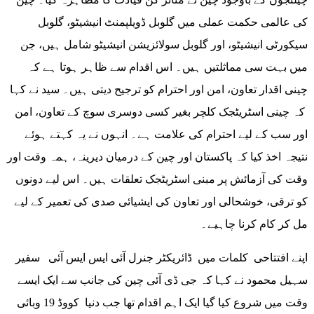
کی عالمی حکمت عملی میں گلوبل ڈویلپمنٹ انیشیٹو، گلوبل
سیکورٹی انیشیٹو، اور گلوبل سولائزیشن انیشیٹو شامل ہیں، جن
میں بہت سی مماثلتیں ہیں۔ اس اقدام سے ظاہر ہوتا ہے کہ
چینی اقدار تعاون، امن اور احترام کو ترجیح دیتی ہیں۔ سید نے کہا
کہ چینی اسٹریٹجک کلچر بغیر کسی دوسری سوچ کے تعاون، امن
اور سب کے لیے احترام کی علامت ہے۔ انہوں نے یہ کہتے ہوئے
نتیجہ اخذ کیا کہ پاکستان اور چین کے درمیان دیرینہ، ہمہ وقت اور
وقت کی آزمائش پر مبنی اسٹریٹجک تعلقات ہیں۔ اس لیے دونوں
کو ترقی، خوشحالی اور تعاون کی ایشیائی صدی کی تعمیر کے لیے
مل کر کام کرنا چاہیے۔
اپنے افتتاحی کلمات میں ڈائریکٹر جنرل آئی ایس ایس آئی سفیر
سہیل محمود نے کہا کہ جی ڈی آئی چین کی جانب سے ایک ایسے
وقت میں شروع کیا گیا ایک اہم اقدام تھا جب دنیا کووڈ 19 وبائی