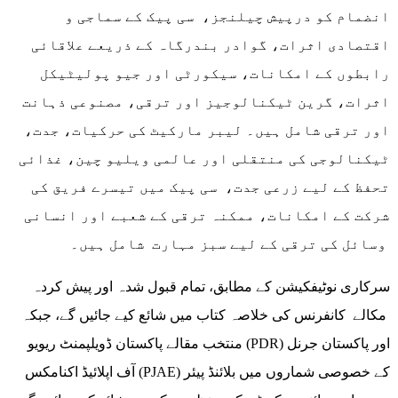
انضمام کو درپیش چیلنجز، سی پیک کے سماجی و
اقتصادی اثرات، گوادر بندرگاہ کے ذریعے علاقائی
رابطوں کے امکانات، سیکورٹی اور جیو پولیٹیکل
اثرات، گرین ٹیکنالوجیز اور ترقی، مصنوعی ذہانت
اور ترقی شامل ہیں۔ لیبر مارکیٹ کی حرکیات، جدت،
ٹیکنالوجی کی منتقلی اور عالمی ویلیو چین، غذائی
تحفظ کے لیے زرعی جدت، سی پیک میں تیسرے فریق کی
شرکت کے امکانات، ممکنہ ترقی کے شعبے اور انسانی
وسائل کی ترقی کے لیے سبز مہارت شامل ہیں۔
سرکاری نوٹیفکیشن کے مطابق، تمام قبول شدہ اور پیش کردہ
مکالے کانفرنس کی خلاصہ کتاب میں شائع کیے جائیں گے، جبکہ
منتخب مقالے پاکستان ڈویلپمنٹ ریویو (PDR) اور پاکستان جرنل
آف اپلائیڈ اکنامکس (PJAE) کے خصوصی شماروں میں بلائنڈ پیئر