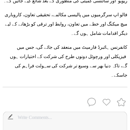
ریویو اور سائنسی کمیٹی کی منظوری کے بعد شائع کیے جائیں گے۔
فالو اپ سرگرمیوں میں پالیسی مکالمے، تحقیقی تعاون، کاروباری
میچ میکنگ اور خطے میں تعاون، روابط اور ترقی کو بڑھانے کے لیے
دیگر اقدامات شامل ہوں گے۔
کانفرنس ہائبرڈ فارمیٹ میں منعقد کی جائے گی، جس میں
فیزیکلی اور ورچوئل دونوں طرح کی شرکت کے اختیارات ہوں
گے، تاکہ دنیا بھر سے وسیع تر شرکت کی سہولت فراہم کی
جاسکے۔