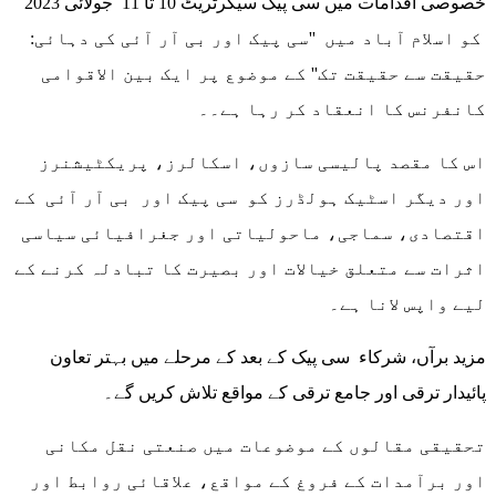
خصوصی اقدامات میں سی پیک سیکرٹریٹ 10 تا 11 جولائی 2023
کو اسلام آباد میں ''سی پیک اور بی آر آئی کی دہائی:
حقیقت سے حقیقت تک'' کے موضوع پر ایک بین الاقوامی
کانفرنس کا انعقاد کر رہا ہے۔۔
اس کا مقصد پالیسی سازوں، اسکالرز، پریکٹیشنرز
اور دیگر اسٹیک ہولڈرز کو سی پیک اور بی آر آئی کے
اقتصادی، سماجی، ماحولیاتی اور جغرافیائی سیاسی
اثرات سے متعلق خیالات اور بصیرت کا تبادلہ کرنے کے
لیے واپس لانا ہے۔
مزید برآں، شرکاء سی پیک کے بعد کے مرحلے میں بہتر تعاون
پائیدار ترقی اور جامع ترقی کے مواقع تلاش کریں گے۔
تحقیقی مقالوں کے موضوعات میں صنعتی نقل مکانی
اور برآمدات کے فروغ کے مواقع، علاقائی روابط اور