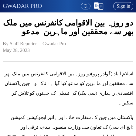
GWADAR PRO
Sign in
دو روزہ بین الاقوامی کانفرنس میں ملک
بھر سے محققین اور ماہرین مدعو
By Staff Reporter   | 
Gwadar Pro
May 28, 2023
اسلام آ باد (گوادر پرو)دو روزہ بین الاقوامی کانفرنس میں ملک بھر
سے محققین اور ماہرین کو مدعو کیا گیا ہے تاکہ وہ چین پاکستان
اقتصادی راہداری (سی پیک) کی تبدیلی کے جہتوں کو تلاش کر
سکیں۔
پاکستان میں چین کے سفارت خانے اور ہائیر ایجوکیشن کمیشن
(ایچ ای سی) کے تعاون سے وزارت منصوبہ بندی، ترقی اور