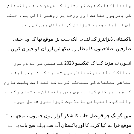
چائنا اکنامک نیٹ کو بتایا کہ فیشن شو نے پاکستان
کی بھرپور ثقافت اور ورثے پر روشنی ڈالی ہے ، جبکہ
اس نے اپنے جدید ڈیزائن کی نمائش بھی کی ہے۔
پاکستانی ڈیزائنرز کے لئے یہ ایک بہت بڑا موقع تھا کہ وہ چینی
صارفین صلاحیتوں کا مظاہرہ دیکھائیں اور ان کو حیران کریں۔
انہوں نے مزید کہا کہ ٹیکسپو 2023 کے فیشن شو نے دونوں
ممالک کے لئے ٹیکسٹائل میں تجارت کے ذریعہ اپنے
معاشی تعلقات کو مستحکم کرنے کے لئے ایک پلیٹ فارم
کے طور پر کام کیا ہے جس میں پاکستان سے تعلق رکھنے
والے کچھ انتہائی باصلاحیت ڈیزائنرز شامل ہیں۔
"میں گوانگ چو قونصل خانے کا شکر گزار ہوں جنہوں نےمجھے یہ
موقع فراہم کیا کرنے کا اور پاکستان آنے سے پہلے سچ بات یہ ہے