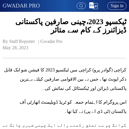
GWADAR PRO
Sign in
ٹیکسپو 2023،چینی صارفین پاکستانی
ڈیزائنرز کے کام سے متاثر
By Staff Reporter   | 
Gwadar Pro
May 28, 2023
کراچی (گوادر پرو) کراچی میں ٹیکسپو 2023 کا فیشن شو ایک قابل
ذکر ایونٹ تھا ، جس نے بین الاقوامی صارفین کیلئے بہترین
پاکستانی ڈیزائن اور ٹیکسٹائل کی نمائش کی۔
اس پروگرام کا اہتمام جمعہ کو ٹریڈ ڈویلپمنٹ اتھارٹی آف
پاکستان (ٹی ڈی اے پی) نے کیا تھا۔
گوانگ چو سے تعلق رکھنے والے ایک چینی شہری چانگ نے