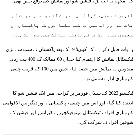
کہ مجھے یہ اتنے بڑے فیشن شو اور نمائش کی توقع نہیں تھی۔
انہوں نے مزید کہا کہ یہ میرے لئے واقعی حیرت کی
بات ہے اور اب میں یہ کہہ سکتا ہوں کہ پاکستان ان
شعبوں میں ایک ترقی یافتہ ممالک میں سے ایک ہے۔
یہ بات قابل ذکر ہے کہ کوویڈ 19 کے بعد پاکستان نے سب سے بڑی
ٹیکسٹائل نمائش کا اہتمام کیا جہاں 60 ممالک کے 400 سے زیادہ
مندوبین نے نمائش میں حصہ لیا ، جس میں 100 کے قریب چینی
کاروباری ادارے شامل تھے۔
ٹیکسپو 2023 کے سیڈل فورمز پر کراچی میں ایک فیشن شو کا
انعقاد کیا گیا ، اور اس میں چینی ، پاکستانی ، اور دیگر بین الاقوامی
کاروباری افراد ، ٹیکسٹائل مینوفیکچررز ، ڈیزائنرز اور فیشن کے
شوقین افراد نے شرکت کی۔