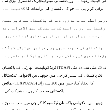
کی حیثیت رکھتا ہے اور پاکستانی مینوفیکچرنگ انڈسٹری تیزی سے
ترقی کر رہی ہے جو کہ پاکستان کی برآمدات کا 60 فیصد ہے۔
وزیر اعظم نے مزید زور دیا کہ پاکستان میرٹ پر یقین
رکھتا ہے اور وہ امید کرتے ہیں کہ بین الاقوامی وفد
بہت سے ایم او یو اور بی ٹو بی تعاون کر سکتے ہیں۔
پاکستان کی معیشت عروج پر ہے، اور اس ترقی کو آگے
بڑھانے میں غیر ملکی سرمایہ کاری ایک اہم عنصر ہے۔
ٹریڈ ڈویلپمنٹ اتھارٹی آف پاکستان (TDAP) نے 26 مئی سے 28 مئی
تک پاکستان کے شہر کراچی میں چوتھی بین الاقوامی ٹیکسٹائل
نمائش (TEXPO2023) کا انعقاد کیا، جس میں 260 سے زائد
پاکستانی صنعت کاروں نے شرکت کی۔
چوتھے بین الاقوامی پاکستان ٹیکسپو کا کراچی میں سب سے بڑے