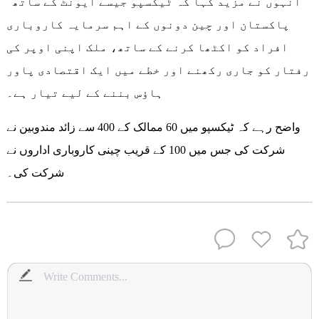
انہوں نے مزید کہا کہ ٹیکسپو جیسے ایونٹ کے ساتھ
پاکستان اور چین دونوں کے اہم سرمایہ کاروباری
افراد کو اکٹھا کرنے کے ساتھ، ملک اپنی اوپر کی
رفتار کو جاری رکھنے اور خطے میں ایک اقتصادی پاور
ہاؤس بننے کے لیے تیار ہے۔
واضح رہے کہ ٹیکسپو میں 60 ممالک کے 400 سے زائد مندوبین نے
شرکت کی جس میں 100 کے قریب چینی کاروباری اداروں نے
شرکت کی۔