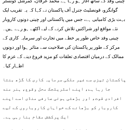
چینی وفد کے ساتھ آغاز ہو رہا ہے محمد عرفان، کمرشل کونسلر
گوانگزو، قونصلیٹ جنرل آف پاکستان نے کہا کہ یہ تقریب ایک
بہت بڑی کامیابی ہے، جس میں پاکستانی اور چینی دونوں کاروبار
نئے مواقع اور شراکتیں تلاش کرنے کے لیے اکٹھے ہو رہے ہیں۔
چینی وفد خاص طور پر خطے میں تجارت اور سرمایہ کاری کے
مرکز کے طور پر پاکستان کی صلاحیت سے متاثر ہوا اور دونوں
ممالک کے درمیان اقتصادی تعلقات کو مزید فروغ دینے کے عزم کا
اظہار کیا۔
پاکستان تیزی سے غیر ملکی سرمایہ کاری کا گڑھ بنتا
جا رہا ہے، اپنے اسٹریٹجک محل وقوع، ہنر مند
افرادی قوت، اور بڑھتی ہوئی صارفی منڈی اسے اپنے
کاروبار کو بڑھانے کے خواہاں کاروباروں کے لیے
ایک پرکشش مقام بنا رہی ہے۔