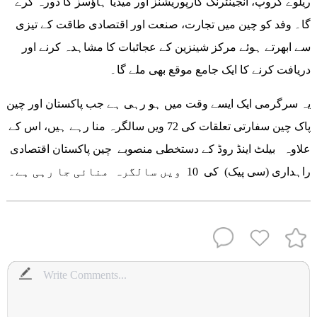
ریلوے گروپ، انجینئرنگ کارپوریشنز اور میڈیا ہاؤسز کا دورہ کرے
گا۔ وفد کو چین میں تجارت، صنعت اور اقتصادی طاقت کے تیزی
سے ابھرتے ہوئے مرکز شینزین کے عجائبات کا مشاہدہ کرنے اور
دریافت کرنے کا ایک جامع موقع بھی ملے گا۔
یہ سرگرمی ایک ایسے وقت میں ہو رہی ہے جب پاکستان اور چین
پاک چین سفارتی تعلقات کی 72 ویں سالگرہ منا رہے ہیں، اس کے
علاوہ بیلٹ اینڈ روڈ کے دستخطی منصوبے چین پاکستان اقتصادی
راہداری (سی پیک) کی 10 ویں سالگرہ منائی جا رہی ہے۔