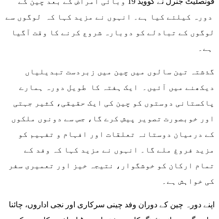
قونصلیٹ جنرل نے کوویڈ 19 وبائی امراض کے بعد چین کے
دورہ کیلئے کیا ہے۔ انہوں نے مزید کہا کہ لوگوں سے
لوگوں کے تبادلے کو دوبارہ شروع کرنے کا وقت آگیا
ہے۔
گذشتہ تین سالوں میں چین میں زبردست تبدیلیاں
دیکھنے میں آئیں۔ ایک ہفتہ کا طویل دورہ ہمارے
پاکستانی دوستوں کو چین کی ایک حقیقی، کثیر جہتی
اور خوبصورت تصویر پیش کرے گا، جس سے دونوں ملکوں
کے درمیان دوستانہ تعلقات اور افہام و تفہیم کو
مزید فروغ ملے گا۔ انہوں نے مزید کہا کہ وفد کے
تمام ارکان کو خوشگوار، نتیجہ خیز اور تعمیری سفر
کی خواہش ہے۔
اپنے دورہ چین کے دوران وفد چینی سرکاری اور نجی اداروں، چائنا