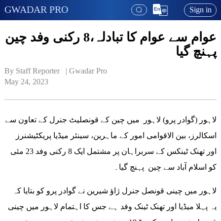
GWADAR PRO
Sign in
عوام سے عوام کا تبادلہ،8 رکنی وفد چین
پہنچ گیا
By Staff Reporter   | 
Gwadar Pro
May 24, 2023
لاہور (گوادر پرو) لاہور میں چین کے قونصلیٹ جنرل کے تعاون سے
اسکالرز، بین الاقوامی امور کے ماہرین، سینئر میڈیا پریکٹیشنرز
اور تھنک ٹینکس کے سربراہان پر مشتمل ایک 8 رکنی وفد 23 مئی
کو اسلام آباد سے چین پہنچ گیا۔
لاہور میں چینی قونصل جنرل ژاؤ شیرین نے گوادر پرو کو بتایا کہ
یہ پہلا میڈیا اور تھنک ٹینک وفد ہے جس کا اہتمام لاہور میں چینی