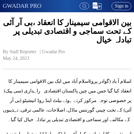
GWADAR PRO
Sign in
بین الاقوامی سیمینار کا انعقاد ،بی آر آئی
کے تحت سماجی و اقتصادی تبدیلی پر
تبادلہ خیال
By Staff Reporter   | 
Gwadar Pro
May 24, 2023
اسلام آ باد (گوادر پرو)اسلام آباد میں ایک بین الاقوامی سیمینار کا
انعقاد کیا گیا جس میں چین پاکستان اقتصادی راہداری (سی پیک)
پر خصوصی توجہ مرکوز کرتے ہوئے بیلٹ اینڈ روڈ انیشیٹو (بی آر
آئی) کے تحت چینی گورننس ماڈل، اصلاحات، عالمی ترقی، تہذیبوں
کے مکالمے اور سماجی و اقتصادی تبدیلی پر تبادلہ خیال کیا گیا۔
اس تقریب کا اہتمام سکول آف پولیٹکس اینڈ انٹرنیشنل ریلیشنز (