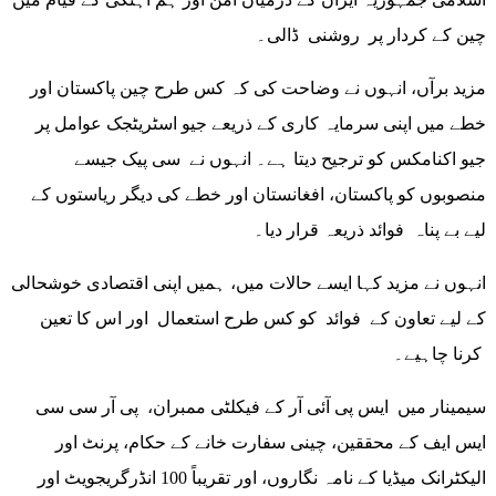
چین کے کردار پر روشنی ڈالی۔
مزید برآں، انہوں نے وضاحت کی کہ کس طرح چین پاکستان اور
خطے میں اپنی سرمایہ کاری کے ذریعے جیو اسٹریٹجک عوامل پر
جیو اکنامکس کو ترجیح دیتا ہے۔ انہوں نے سی پیک جیسے
منصوبوں کو پاکستان، افغانستان اور خطے کی دیگر ریاستوں کے
لیے بے پناہ فوائد ذریعہ قرار دیا۔
انہوں نے مزید کہا ایسے حالات میں، ہمیں اپنی اقتصادی خوشحالی
کے لیے تعاون کے فوائد کو کس طرح استعمال اور اس کا تعین
کرنا چاہیے۔
سیمینار میں ایس پی آئی آر کے فیکلٹی ممبران، پی آر سی سی
ایس ایف کے محققین، چینی سفارت خانے کے حکام، پرنٹ اور
الیکٹرانک میڈیا کے نامہ نگاروں، اور تقریباً 100 انڈرگریجویٹ اور