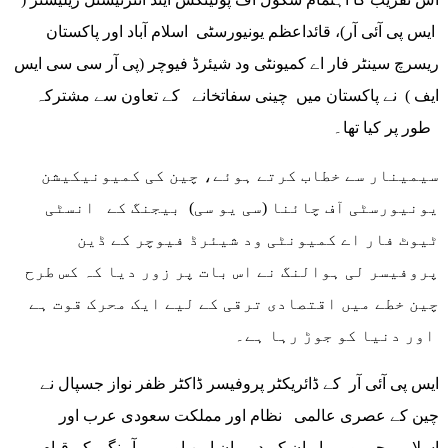
ایس پی آئی آر)، قائداعظم یونیورسٹی اسلام آباد اور پاکستان
ریسرچ سینٹر فار اے کمیونٹی ود شیئرڈ فیوچر (پی آر سی سی ایس
ایف ) نے پاکستان میں چینی سفاتخانے کے تعاون سے مشترکہ
طور پر کیا تھا۔
سیمینار سے خطاب کرتے ہوئے، چین کی کمیونیکیشن
یونیورسٹی آف چائنا (سی یو سی) بیجنگ کے انسٹی
ٹیوٹ فار اے کمیونٹی ود شیئرڈ فیوچر کے ڈین
پروفیسر لی ہوالنگ نے اس بات پر زور دیا کہ کس طرح
چین خطے میں اقتصادی ترقی کے لیے ایک محرک قوت ہے
اور دنیا کو جوڑ رہا ہے۔
ایس پی آئی آر کے ڈائریکٹر پروفیسر ڈاکٹر ظفر نواز جسپال نے
چین کے عصری عالمی نظام اور مملکت سعودی عرب اور
اسلامی جمہوریہ ایران کے درمیان امن اور ہم آہنگی کے قیام میں