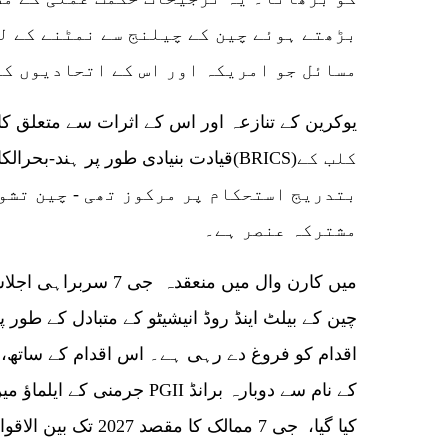
بڑھتے ہوئے چین کے چیلنج سے نمٹنے کے ل
مسائل جو امریکہ اور اس کے اتحادیوں کو
قیادت بنیادی طور پر ہند-بحرالکاہل ک
بتدریج استحکام پر مرکوز تھی - چین تشو
مشترکہ عنصر ہے۔
چین کے بیلٹ اینڈ روڈ انیشیٹو کے متبادل کے طور 
کیا گیا، جی 7 ممالک کا