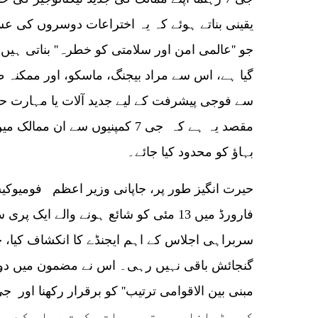
یقینی بناتے ہوئے کہ یہ اختراعات دوسروں کی ع
جو ''عالمی امن اور سلامتی کو خطرہ'' بناتی ہیں۔
گیا ہے، اس سے مراد بیجنگ، ماسکو، اور ممکنہ طو
سے فوجی پیشرفت کے لیے جدید آلات یا مہارت 
مقصد یہ ہے کہ جی 7 کمپنیوں سے ان
بہاؤ کو محدود کیا جائے۔
حیرت انگیز طور پر، جاپانی وزیر اعظم فومیوکیشی
فارورڈ میں 13 مئی کو شائع ہونے والے ای
سربراہی اجلاس کے اہم ایجنڈے کا انکشاف کیا،
گنجائش باقی نہیں رہی۔ اس نے مضمون میں دو نقط
کو بڑھانا۔ یہ ترجیحات حکمت عملی کے مط