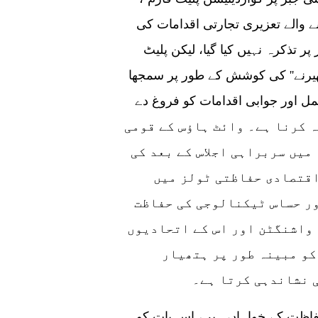
والے تعزیری تجارتی اقدامات کی
 تذکرہ نہیں کیا گیا، لیکن پلیٹ
گھیرنے'' کی کوشش کے طور پر سمجھا
مل اور جوابی اقدامات کو فروغ دے
ابلہ کرنا ہے۔ وائٹ ہاؤس کے قومی
میں سربراہی اجلاس کے بعد کی
اقتصادی حفاظتی ٹولز میں
ور حساس ٹیکنالوجی کی حفاظت
 واشنگٹن اور اس کے اتحادیوں
کو مبینہ طور پر ہتھیار
 نشاندہی کرتا ہے۔
جی 7 رہنما اپنے ممالک کی جدید ٹیکنالوجیز کی حفاظت کے خواہاں ہیں، اس بات کو