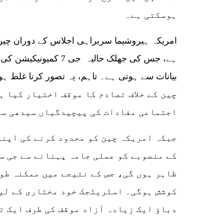
ہوسکتی ہے۔
ہے، جس کی جھلک حالیہ جی
چین کے خلاف تصادم کا موقف اختیار کیا ہ
اجتماعی مفادات کی پیچیدگیاں سیدھی سے
جبکہ امریکہ چین کو محدود کرنے کی اپنی
کے منصوبے کو عملی جامہ پہنانے سے جی س
ظاہر ہوں گی، جس کے نتیجے میں ممکنہ طور
کوشش ہوگی۔ اسٹریٹجک خود مختاری کے لی
دباؤ ایک زیادہ آزاد موقف کی طرف ایک ت