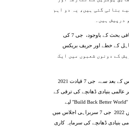
یے بنائی گئی ہیں، یہ دو اہم
 درپیش ہیں۔
یوکرین کے تنازعہ اور اس کے اثرات سے متعلق کافی بحث کے باوجود، جی 7 کی
ے خطے اور حریف بریکس(BRICS)کلب کے
یش کے دونوں شعبوں میں ایک
2021 میں کارن وال میں منعقدہ جی 7 سربراہی اجلاس کے بعد سے، جی 7 قیادت
پر عالمی بنیادی ڈھانچے کی ترقی کے
لیے ''Build Back Better World'' اقدام کو فروغ دے رہی ہے۔ اس اقدام کے ساتھ،
جرمنی کے ایلماؤ میں 2022 جی 7 سربراہی اجلاس میں PGII کے نام سے دوبارہ برانڈ
 مقصد 2027 تک بین الاقوامی بنیادی ڈھانچے کی سرمایہ کاری