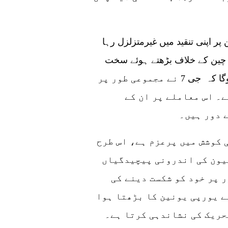
امریکہ ہیروشیما سربراہی اجلاس کے دوران چین پر اپنی تنقید میں غیرمتزلزل رہا
 7 کمیونیکیشن کی چین کے خلاف بڑھتے ہوئے سخت
بیانات سے ہوتی ہے۔ تاہم، یہ تصور کرنا غلط ہوگا کہ جی 7 نے مجموعی طور پر
ے۔ اس معاملے پر ان کے
 دور ہیں۔
 کوشش میں پرعزم ہے، اس طرح
یون کی اندرونی پیچیدگیاں
 پر خود کو شکست دینے کی
ے یورپی یونین کا بڑھتا ہوا
حریک کی نشاندہی کرتا ہے۔