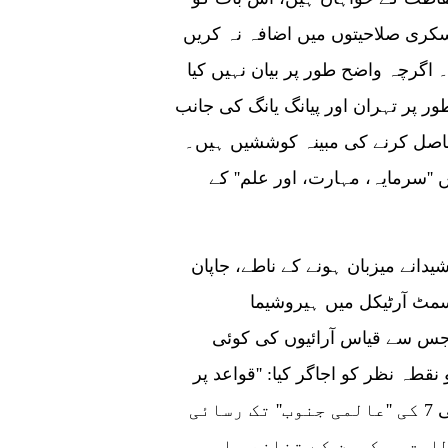
سکری صلاحیتوں میں اضافہ نہ کریں
 اگرچہ واضح طور پر بیان نہیں کیا
ر پر تہران اور پیانگ یانگ کی جانب
حاصل کرنے کی مبینہ کوششیں ہیں۔
 ممالک میں ''سرمایہ، مہارت، اور علم'' کے
دانے میزبان ہونے کے ناطے، جاپان
ک پری سمٹ آرٹیکل میں ہیروشیما
 جس سے قیاس آرائیوں کی کوئی
ہ نظر کو اجاگر کیا: ''قواعد پر
مبنی بین الاقوامی ترتیب'' کو برقرار رکھنا اور جی 7 کی ''عالمی جنوب'' تک رسائی
ابق یوکرین کے تنازعہ اور