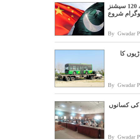
پنجاب کے اسپیشل پروٹیکشن یونٹ کے لیے 120 سیشنز
روگرام شروع
By 
Gwadar P
ڑیوں کا
By 
Gwadar P
 کی کسانوں
By 
Gwadar P