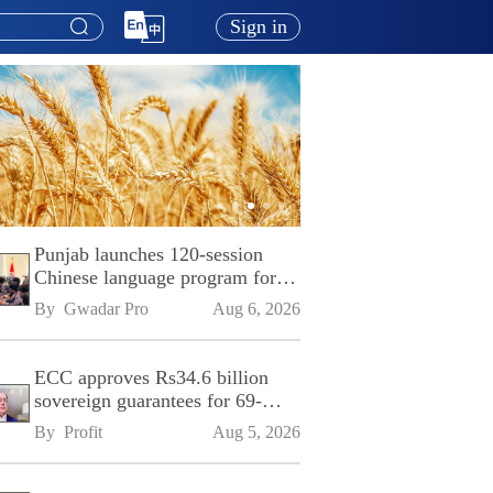
Sign in
Punjab launches 120-session
Chinese language program for
SPU
By 
Gwadar Pro
Aug 6, 2026
ECC approves Rs34.6 billion
sovereign guarantees for 69-
kilometre Sialkot-Kharian
By 
Profit
Aug 5, 2026
Motorway