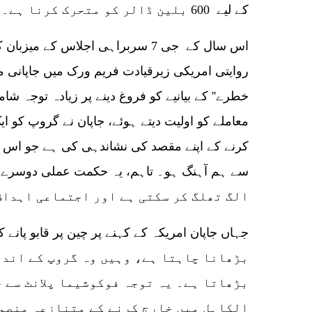
کے لیے 600 بلین ڈالر کو متحرک کرنا ہے۔
اس سال کے جی 7 سربراہی اجلاس کے می
روایتی امریکی زیرقیادت فریم ورک میں جاپانی م
خطرے'' کے بیانیے کو فروغ دینے پر زیادہ توجہ 
معاملے کو اولیت دیتے ہوئے، جاپان نے گروپ ک
کرنے کے اپنے مقصد کی نشاندہی کی ہے جو اس کے
الگ تھلگ کر سکتی ہے اور اجتماعی اہداف
بڑھانا چاہتا ہے، وہیں وہ گروپ کے اندر
بڑھاتا ہے۔ یہ توجہ فوکوشیما پلانٹ سے 
الکاہل میں خارج کرنے کے متنازعہ منصوب