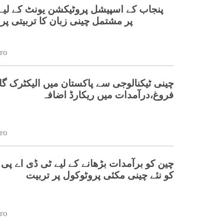
پر مشتمل چینی زبان کا تربیتی پ
ro
چینی ٹیکنالوجی سے پاکستان میں الیکٹرک گا
فروغ،درآمدات میں ریکارڈ اضافہ
ro
چین کو برآمدات بڑھانے کے لیے ٹی ڈی اے پی
کو نئے چینی مکئی پروٹوکول پر تربیت
ro