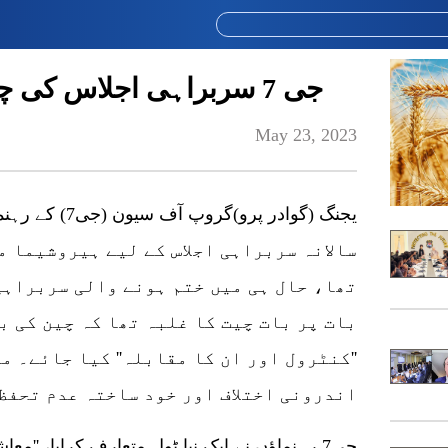
جی 7 سربراہی اجلاس کی چین بارے تنگ نظری سوچ
May 23, 2023
سالانہ سربراہی اجلاس کے لیے ہیروشیما م
تھا، حال ہی میں ختم ہونے والی سربراہی
بات پر بات چیت کا غلبہ تھا کہ چین کی ب
''کنٹرول اور ان کا مقابلہ'' کیا جائے۔ م
اندرونی اختلاف اور خود ساختہ عدم تحفظ