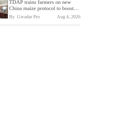
TDAP trains farmers on new
China maize protocol to boost
exports
By 
Gwadar Pro
Aug 4, 2026