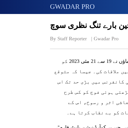
GWADAR PRO
By Staff Reporter   | 
Gwadar Pro
یجنگ (گوادر پرو)گروپ آف سیون (جی7) کے رہنماؤں نے 19 سے 21 مئی 2023 کو
یں ملاقات کی۔ جیسا کہ متوقع
 کانفرنس میں بڑی حد تک اس
ڑھتی ہوئی فوج کو کس طرح
عاشی اثر و رسوخ، اس کے
ات کو بے نقاب کرتا ہے۔
جی7 رہنماؤں نے ایک نیا ٹول متعارف کرایا، ''معاشی جبر پر کوآرڈینیشن پلیٹ فارم''،