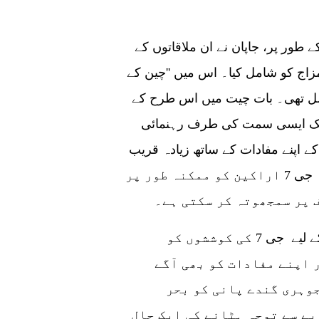
زبان کے طور پر، جاپان نے ان ملاقاتوں کے
زاج کو شامل کیا۔ اس میں ''چین کے
شامل تھی۔ بات چیت میں اس طرح کے
و ایک ایسی سمت کی طرف رہنمائی
 اپنے مفادات کے ساتھ زیادہ قریب
سے ہم آہنگ ہو۔ تاہم، یہ حکمت عملی دوسرے جی 7 اراکین کو ممکنہ طور پر
 پر سمجھوتہ کر سکتی ہے۔
جہاں جاپان امریکہ کے کہنے پر چین پر قابو پانے کے لیے جی 7 کی کوششوں کو
 اپنے مفادات کو بھی آگے
جوہری گندے پانی کو بحر
ے سے توجہ ہٹانے کی ایک چال