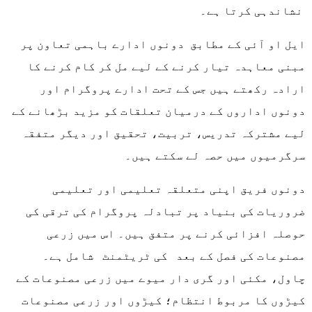
نشاندہی کرتا ہے۔
ایل او آئی کے مطابق دونوں ادارے باہمی تعاون پر
مبنی معاہدہ تیار کرنے کے لیے مل کر کام کرنے کا
ارادہ رکھتے ہیں جس کے تحت ادارے پروگرام اور
دونوں اداروں کے درمیان تعلقات کو مزید بڑھانے کے
لیے مشترکہ تدریس، تربیت، تحقیق اور دیگر متفقہ
سرگرمیوں میں حصہ لے سکتے ہیں۔
دونوں فریق اپنی متعلقہ تعلیمی اور تعلیمی
ضروریات کی بنیاد پر تبادلہ پروگرام کی ترقی کی
حوصلہ افزائی کرنے پر متفق ہیں۔ اس میں زرعی
مصنوعات کی فصل کے بعد کی ٹریٹمنٹ شامل ہے۔
چاول، مکئی اور گری دار میوے میں زرعی مصنوعات کے
کیڑوں کا مربوط انتظام؛ کیڑوں اور زرعی مصنوعات