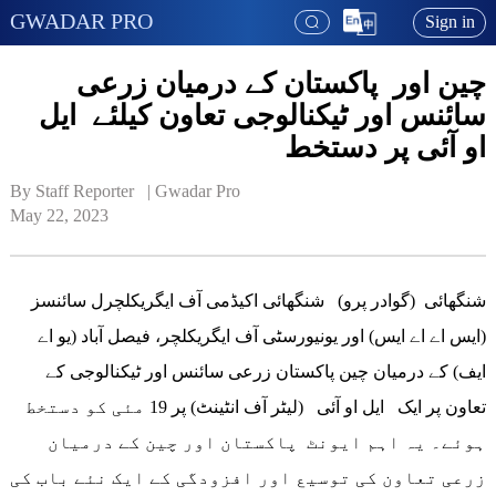
GWADAR PRO
Sign in
چین اور پاکستان کے درمیان زرعی
سائنس اور ٹیکنالوجی تعاون کیلئے ایل
او آئی پر دستخط
By Staff Reporter   | 
Gwadar Pro
May 22, 2023
شنگھائی (گوادر پرو) شنگھائی اکیڈمی آف ایگریکلچرل سائنسز
(ایس اے اے ایس) اور یونیورسٹی آف ایگریکلچر، فیصل آباد (یو اے
ایف) کے درمیان چین پاکستان زرعی سائنس اور ٹیکنالوجی کے
تعاون پر ایک ایل او آئی (لیٹر آف انٹینٹ) پر 19 مئی کو دستخط
ہوئے۔ یہ اہم ایونٹ پاکستان اور چین کے درمیان
زرعی تعاون کی توسیع اور افزودگی کے ایک نئے باب کی