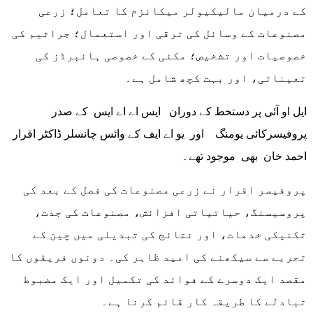
کے درمیان مالیکیولر میکانزم کا تعامل؛ زرعی
مصنوعات کے وسائل کی ترقی اور استعمال؛ جراثیم کی
خصوصیات اور تشخیص؛ مکئی کے خصوصی ہائبرڈز کی
تعیناتی، اور بہت کچھ شامل ہے۔
ایل او آئی پر دستخط کے دوران ایس اے اے ایس کے صدر
پروفیسرکائی یومنگ اور یو اے ایف کے وائس چانسلر ڈاکٹر اقرار
احمد خان بھی موجود تھے۔
پروفیسر اقرار نے زرعی مصنوعات کی فصل کے بعد کی
پروسیسنگ، حیاتیاتی افزائش، مصنوعات کی جدت،
تکنیکی خدمات، اور نتائج کی تبدیلی میں چین کے
تجربے سے سیکھنے کی امید ظاہر کی۔ دونوں فریقوں کا
مقصد ایک دوسرے کے فوائد کی تکمیل اور ایک مضبوط
تبادلے کا طریقہ کار قائم کرنا ہے۔