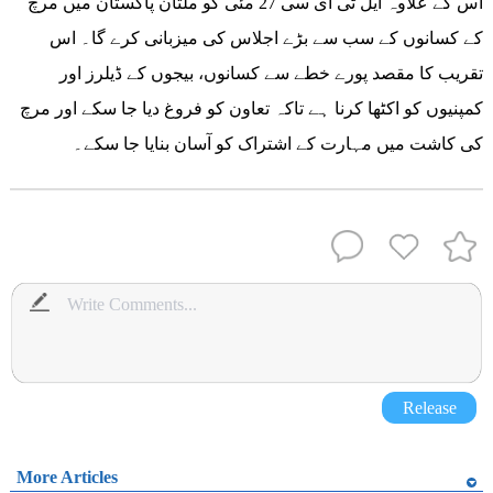
اس کے علاوہ ایل ٹی ای سی 27 مئی کو ملتان پاکستان میں مرچ
کے کسانوں کے سب سے بڑے اجلاس کی میزبانی کرے گا۔ اس
تقریب کا مقصد پورے خطے سے کسانوں، بیجوں کے ڈیلرز اور
کمپنیوں کو اکٹھا کرنا ہے تاکہ تعاون کو فروغ دیا جا سکے اور مرچ
کی کاشت میں مہارت کے اشتراک کو آسان بنایا جا سکے۔
Release
More Articles