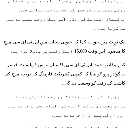
میں سرمایہ کاری کی ہے، جس کا مقصد مزید پاکستانی
زرعی مصنوعات کو چین کے تحت عالمی سپلائی چین
پاکستان اکنامک کوریڈور (سی پیک) زرعی منصوبے میں
ضم کرنا ہے۔ ۔
ایک ٹویٹ میں حق نے کہا کہ جنوبی پنجاب میں ایل ٹی ای سی مرچ
کا منصوبہ اس وقت 15,000 ایکڑ رقبے پر پھیلا ہوا ہے۔
کنور وقاص احمد، ایل ٹی ای سی پاکستان بزنس ڈویلپمنٹ آفیسر
نے گوادر پرو کو بتایا کہ کمپنی کنٹریکٹ فارمنگ کے ذریعے مرچ کی
کاشت کے رقبے کو وسعت دے گی۔
انہوں نے کہا کہ ہم کاشتکاروں کو تکنیکی مدد کے
ساتھ معیاری ہائبرڈ بیج کی اقسام تجویز کرتے ہیں
اور ان کی پیداوار خریدتے ہیں۔