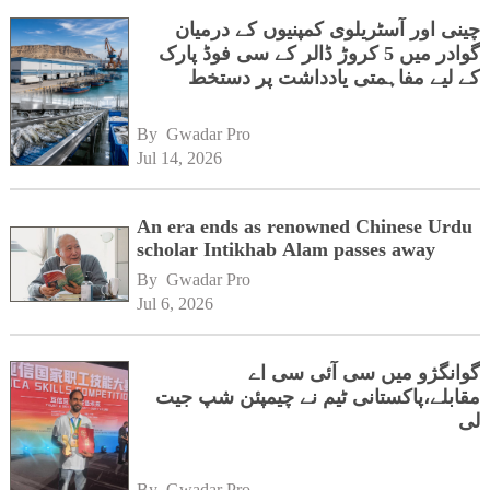
چینی اور آسٹریلوی کمپنیوں کے درمیان
گوادر میں 5 کروڑ ڈالر کے سی فوڈ پارک
کے لیے مفاہمتی یادداشت پر دستخط
By 
Gwadar Pro
Jul 14, 2026
An era ends as renowned Chinese Urdu
scholar Intikhab Alam passes away
By 
Gwadar Pro
Jul 6, 2026
گوانگژو میں سی آئی سی اے
مقابلے،پاکستانی ٹیم نے چیمپئن شپ جیت
لی
By 
Gwadar Pro