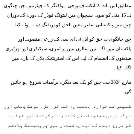
مطابق اس بات کا انکشاف پوجی ہولڈنگز کے چیئرمین چن چنگوی
نے 15 مئی کو صوبہ سیچوان میں لیٹونگ فوڈز کے دورے کے دوران
چین میں پاکستانی سفیر معین الحق کو بریفنگ دیتے ہوئے کیا۔
چن چانگوی نے حق کو ایل ٹی ای سی کے زرعی منصوبے اور
پاکستان میں اگلے تین سالوں میں پرائمری، سیکنڈری اور تھرٹیری
صنعتوں کے انضمام کے لیے اس کے اسٹریٹجک پلان کے بارے میں
آگاہ کیا۔
مارچ 2024 سے چین کو یکے بعد دیگرے برآمدات شروع ہو جائیں
گی۔
کمپنی نے جوار، پھلیاں، ٹماٹر، تل، مونگ پھلی اور
دیگر زرعی مصنوعات کی کاشت، مارکیٹنگ اور تجارت
کو فروغ دینے کے لیے پاکستان میں پروسیسنگ پلانٹس