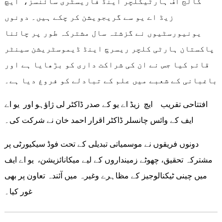
کالج آف ہارٹیکلچر اینڈ فاریسٹری سائنسز، ایچ
زیڈ اے یو سے گریجویشن کر چکے ہیں۔ دونوں
یونیورسٹیوں نے گزشتہ سال مشترکہ طور پر چائنا
پاکستان ہارٹی کلچر ریسرچ اینڈ ڈیموسٹریشن سینٹر
قائم کیا جس نے ان کی شراکت داری کو بڑھایا ہے اور
باغبانی کے شعبے میں علم کے تبادلے کو فروغ دیا ہے۔
افتتاحی تقریب ایچ زیڈ اے یو کے صدر ڈاکٹر لی ژاؤہو اور یو اے
ایف کے وائس چانسلر ڈاکٹر اقرار احمد خان نے شرکت کی۔
دونوں فریقوں نے موسمیاتی تبدیلی کے تحت فوڈ سیکیورٹی پر
مشترکہ تحقیق، چھوٹے زمینداروں کے لیے میکانائزیشن، یو اے ایف
میں چینی ٹیکنالوجیز کے مظاہرے وغیرہ میں آئندہ تعاون پر بھی
غور کیا۔