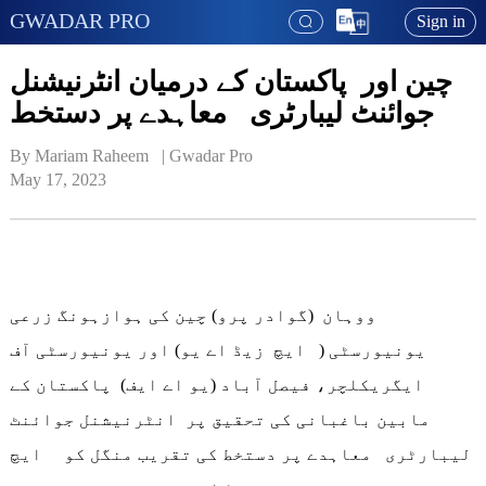
GWADAR PRO
Sign in
چین اور پاکستان کے درمیان انٹرنیشنل
جوائنٹ لیبارٹری معاہدے پر دستخط
By Mariam Raheem   | 
Gwadar Pro
May 17, 2023
ووہان (گوادر پرو) چین کی ہوازہونگ زرعی
یونیورسٹی ( ایچ زیڈ اے یو) اور یونیورسٹی آف
ایگریکلچر، فیصل آباد (یو اے ایف) پاکستان کے
مابین باغبانی کی تحقیق پر انٹرنیشنل جوائنٹ
لیبارٹری معاہدے پر دستخط کی تقریب منگل کو ایچ