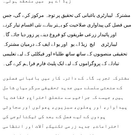
زیڈ اے یو میں منعقد ہوئی۔
مشترکہ لیبارٹری باغبانی کی تحقیق پر توجہ مرکوز کرے گی، جس
میں فصل کی پیداواری صلاحیت کو بہتر بنانے، نئی اقسام تیار کرنے
اور پائیدار زرعی طریقوں کو فروغ دینے پر زور دیا جائے گا۔
لیبارٹری ایچ زیڈ اے یو اور یو اے ایف کے درمیان مشترکہ
تحقیقی منصوبوں کے ساتھ ساتھ طلباء اور فیکلٹی کے لیے تعلیمی
تبادلے کے پروگراموں کے لیے ایک پلیٹ فارم فراہم کرے گی۔
مشترکہ تجربہ گاہ کے دائرہ کار میں باغبانی فصلوں
کے صنعتی سلسلے میں جدید تحقیقی سرگرمیاں شامل
ہیں، جیسے کہ جراثیم سے متعلق اختراع، ثقافت یا
پیداوار، اور پھلوں، سبزیوں، پھولوں اور سجاوٹی
پودوں کے لیے فصل کے بعد کی ٹیکنالوجی کی
اختراعات، جدید زرعی تکنیک، آلات اور انتظامی