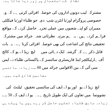
نظام کے استعمال پر زور دیا جاتا ہے۔
مشترکہ لیب دونوں اداروں کی حوصلہ افزائی کرتی ہے کہ وہ
خصوصی پروگرام اور/یا انٹرن شپ دی جو طلباء اور/یا فیکلٹی
ممبران کو اپنے شعبوں میں عملی تجربہ حاصل کرنے کے مواقع
فراہم کرتے ہیں۔ یہ ہم مرتبہ نظرثانی شدہ جرائد میں مشترکہ
تحقیقی نتائج کی اشاعت کی بھی حوصلہ افزائی کرتا ہے۔ یہ بات
قابل ذکر ہے کہ گزشتہ ایک دہائی میں ایچ زیڈ اے یو کے کالج
آف ہارٹیکلچر اینڈ فاریسٹری سائنسز کے پاکستانی طلباء نے ایس
سی آئی کے بین الاقوامی جرائد میں 60 سے زیادہ سائنسی
مضامین شائع کیے ہیں۔
ایچ زیڈ اے یو اور یو اے ایف کی سائنسی تحقیق، ٹیلنٹ کی
نشوونما میں تعاون کی ایک طویل تاریخ ہے۔ یو اے ایف کے 50 سے
زیادہ سابق طلباء تعلیم حاصل کر رہے ہیں یا پہلے ہی