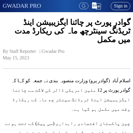
GWADAR PRO
Sign in
گوادر پورٹ پر چائنا ایگزیبیشن اینڈ
ٹریڈنگ سینٹرچھ ماہ کی ریکارڈ مدت
میں مکمل
By Staff Reporter   | 
Gwadar Pro
May 15, 2023
اسلام آباد (گوادر پرو) وزارت منصوبہ بندی نے جمعہ کو کہا کہ
گوادر پورٹ پر 12 ملین امریکی ڈالر کی لاگت سے چائنا
ایگزیبیشن اینڈ ٹریڈنگ سینٹر چھ ماہ کے ریکارڈ
وقت میں مکمل ہو گیا ہے۔
چین پاکستان اقتصادی راہداری (سی پیک) کے تحت ہونے
والی ترقی کا مقصد گوادر کو ایک بڑے تجارتی اور