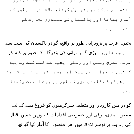
اقتصادی مرکز میں تبدیل کرنا، علاقائی رابطوں کو
آسان بنانا اور پاکستان کی سمندری تجارت کو
بڑھانا ہے۔
بحیرہ عرب پر تزویراتی طور پر واقع، گوادر پاکستان کی سب سے
بڑی گہرے پانی کی بندرگاہ کے طور پر کام کر ti ہے، جو خلیج
عرب، مشرق وسطیٰ اور وسطی ایشیا کے لیے گیٹ وے پیش
کرتی ہے۔ گوادر سی پیک اور وسیع تر بیلٹ اینڈ روڈ
انیشیٹو کے کلیدی جزو کے طور پر بہت اہمیت رکھتا
ہے۔
گوادر میں کاروبار اور متعلقہ سرگرمیوں کو فروغ دینے کے لیے
منصوبہ بندی، ترقی اور خصوصی اقدامات کے وزیر احسن اقبال
کی ہدایت پر نومبر 2022 میں اس منصوبے کا آغاز کیا گیا تھا۔