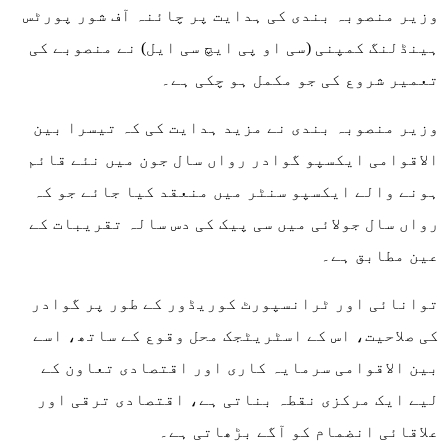
وزیر منصوبہ بندی کی ہدایت پر چائنہ آف شور پورٹس
ہینڈلنگ کمپنی (سی او پی ایچ سی ایل) نے منصوبے کی
تعمیر شروع کی جو مکمل ہو چکی ہے۔
وزیر منصوبہ بندی نے مزید ہدایت کی کہ تیسرا بین
الاقوامی ایکسپو گوادر رواں سال جون میں نئے قائم
ہونے والے ایکسپو سنٹر میں منعقد کیا جائے جو کہ
رواں سال جولائی میں سی پیک کی دس سالہ تقریبات کے
عین مطابق ہے۔
توانائی اور ٹرانسپورٹ کوریڈور کے طور پر گوادر
کی صلاحیت، اس کے اسٹریٹجک محل وقوع کے ساتھ، اسے
بین الاقوامی سرمایہ کاری اور اقتصادی تعاون کے
لیے ایک مرکزی نقطہ بناتی ہے، اقتصادی ترقی اور
علاقائی انضمام کو آگے بڑھاتی ہے۔