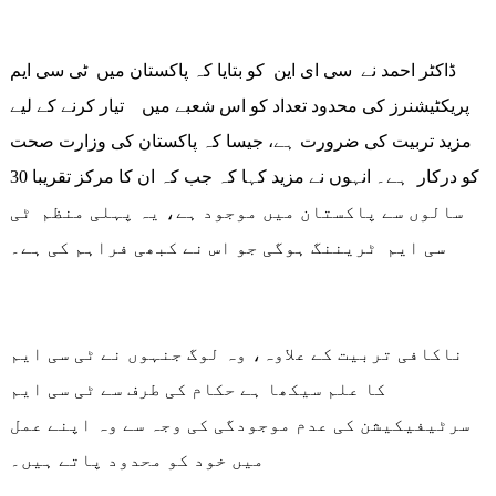
ڈاکٹر احمد نے سی ای این کو بتایا کہ پاکستان میں ٹی سی ایم
پریکٹیشنرز کی محدود تعداد کو اس شعبے میں تیار کرنے کے لیے
مزید تربیت کی ضرورت ہے، جیسا کہ پاکستان کی وزارت صحت
کو درکار ہے۔ انہوں نے مزید کہا کہ جب کہ ان کا مرکز تقریبا 30
سالوں سے پاکستان میں موجود ہے، یہ پہلی منظم ٹی
سی ایم ٹریننگ ہوگی جو اس نے کبھی فراہم کی ہے۔
ناکافی تربیت کے علاوہ، وہ لوگ جنہوں نے ٹی سی ایم
کا علم سیکھا ہے حکام کی طرف سے ٹی سی ایم
سرٹیفیکیشن کی عدم موجودگی کی وجہ سے وہ اپنے عمل
میں خود کو محدود پاتے ہیں۔