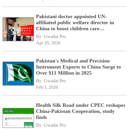
Pakistani doctor appointed UN-
affiliated public welfare director in
China to boost children care
cooperation
By 
Gwadar Pro
Apr 29, 2026
Pakistan's Medical and Precision
Instrument Exports to China Surge to
Over $11 Million in 2025
By 
Gwadar Pro
Feb 1, 2026
Health Silk Road under CPEC reshapes
China-Pakistan Cooperation, study
finds
By 
Gwadar Pro