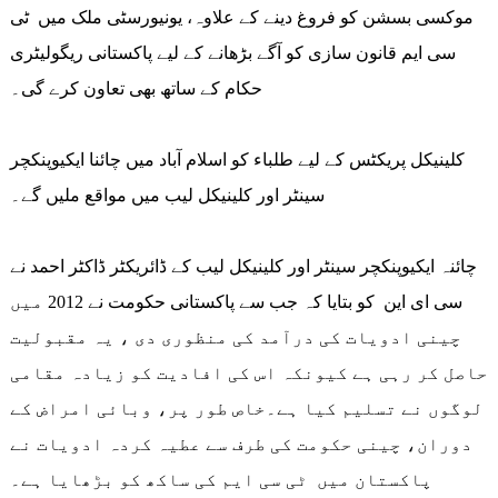
موکسی بسشن کو فروغ دینے کے علاوہ، یونیورسٹی ملک میں ٹی
سی ایم قانون سازی کو آگے بڑھانے کے لیے پاکستانی ریگولیٹری
حکام کے ساتھ بھی تعاون کرے گی۔
کلینیکل پریکٹس کے لیے طلباء کو اسلام آباد میں چائنا ایکیوپنکچر
سینٹر اور کلینیکل لیب میں مواقع ملیں گے۔
چائنہ ایکیوپنکچر سینٹر اور کلینیکل لیب کے ڈائریکٹر ڈاکٹر احمد نے
سی ای این کو بتایا کہ جب سے پاکستانی حکومت نے 2012 میں
چینی ادویات کی درآمد کی منظوری دی ، یہ مقبولیت
حاصل کر رہی ہے کیونکہ اس کی افادیت کو زیادہ مقامی
لوگوں نے تسلیم کیا ہے۔خاص طور پر، وبائی امراض کے
دوران، چینی حکومت کی طرف سے عطیہ کردہ ادویات نے
پاکستان میں ٹی سی ایم کی ساکھ کو بڑھایا ہے۔