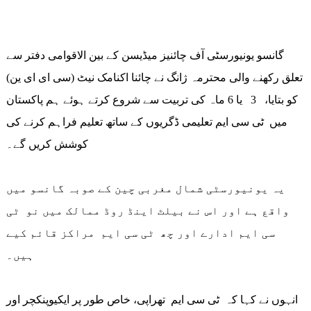
گانسو یونیورسٹی آف چائنیز میڈیسن کے بین الاقوامی دفتر سے
تعلق رکھنے والی محترمہ ژانگ نے چائنا اکنامک نیٹ (سی ای ای ین)
کو بتایا، 3 یا 6 ماہ کی تربیت سے شروع کرتے ہوئے ہم پاکستان
میں ٹی سی ایم تعلیمی ڈگریوں کے ساتھ تعلیم فراہم کرنے کی
کوشش کریں گے۔
یہ یونیورسٹی شمال مغربی چین کے صوبہ گانسو میں
واقع ہے اور اس نے بیلٹ اینڈ روڈ ممالک میں نو ٹی
سی ایم ادارے اور چھ ٹی سی ایم مراکز قائم کیے
ہیں۔
انہوں نے کہا کہ ٹی سی ایم تھراپی، خاص طور پر ایکیوپنکچر اور