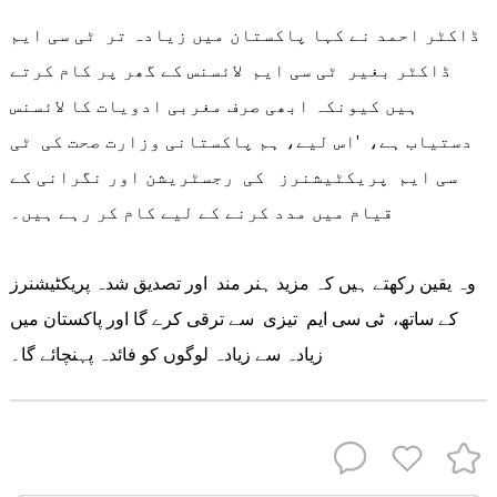
ڈاکٹر احمد نے کہا پاکستان میں زیادہ تر ٹی سی ایم
ڈاکٹر بغیر ٹی سی ایم لائسنس کے گھر پر کام کرتے
ہیں کیونکہ ابھی صرف مغربی ادویات کا لائسنس
دستیاب ہے، 'اس لیے، ہم پاکستانی وزارت صحت کی ٹی
سی ایم پریکٹیشنرز کی رجسٹریشن اور نگرانی کے
قیام میں مدد کرنے کے لیے کام کر رہے ہیں۔
وہ یقین رکھتے ہیں کہ مزید ہنر مند اور تصدیق شدہ پریکٹیشنرز
کے ساتھ، ٹی سی ایم تیزی سے ترقی کرے گا اور پاکستان میں
زیادہ سے زیادہ لوگوں کو فائدہ پہنچائے گا۔