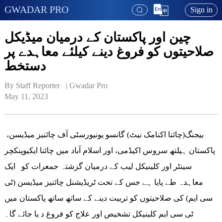
GWADAR PRO
Sign in
چین اور پاکستان کے درمیان میڈیکل
صلاحیتوں کو فروغ دینے کیلئے معاہدے پر
دستخط
By Staff Reporter   | 
Gwadar Pro
May 11, 2023
بیجنگ(چائنا اکنامک نیٹ) گانسو یونیورسٹی آف چائنیز میڈیسن،
پاکستان ہیلتھ سروس اکیڈمی، اور اسلام آباد میں چائنا ایکیوپنکچر
سینٹر اور کلینیکل لیب کے درمیان گزشتہ جمعرات کو ایک
معاہدہ طے پایا ہے جس کے تحت ٹریڈیشنل چائنیز میڈیسن (ٹی
سی ایم) کی صلاحیتوں کو تربیت دینے کے ساتھ ساتھ پاکستان میں
ٹی سی ایم کلینیکل تشخیص اور علاج کو فروغ د یا جائے گا۔