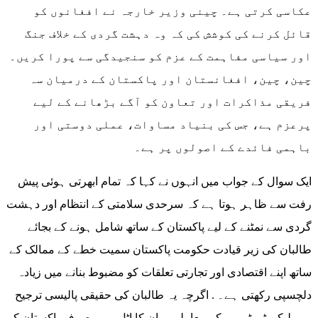
عکاسی کرتی ہے۔ چینی وزیر خارجہ نے افغانوں کو
قائل کرنے کی کوشش کی کہ وہ دہشت گردی کے خلاف جنگ
اور سیاسی مفاہمت کے عزم کو سنجیدگی سے پورا کریں۔
چین، چین، افغانستان اور پاکستان کے درمیان سہ
فریقی مذاکرات اور تعاون کو آگے بڑھانے کے لیے
پرعزم ہے، جس کی بنیاد مساوات، عملی دوستی اور
باہمی فائدے کے اصولوں پر ہے۔
ایک سوال کے جواب میں انہوں نے کہا کہ تمام ابھرتی ہوئی پیش
رفت سے ظاہر ہوتا ہے کہ سرحدی سلامتی کے انتظام اور دہشت
گردی سے نمٹنے کے لیے پاکستان کے ساتھ شامل ہونے کے بجائے
طالبان کی زیر قیادت حکومت پاکستان سمیت خطے کے ممالک کے
ساتھ اپنے اقتصادی اور تجارتی تعلقات کو مضبوط بنانے میں زیادہ
دلچسپی رکھتی ہے۔ . اگرچہ یہ طالبان کی حقیقی پالیسی ترجیح
ہے، لیکن ٹی ٹی پی کے معاملے پر ان کا اٹل رویہ صرف پاکستان کو