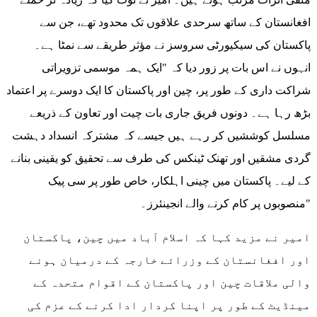
افغانستان کے ساتھ سرحدی علاقوں تک محدود تھے، جن سے
پاکستان کی سیکیورٹی سروسز نے مؤثر طریقے سے نمٹا ہے۔
انہوں نے اس بات پر زور دیا کہ "ایک ہمہ موسمی تزویراتی
شراکت داری کے طور پر، چین اور پاکستان کا ایک دوسرے پر اعتماد
بڑھ رہا ہے۔ دونوں فریق جاری بات چیت اور تعاون کے ذریعے
مسلسل کوششیں کر رہے ہیں جیسے کہ مشترکہ انسداد دہشت
گردی مشقیں اور تھنک ٹینکس کی طرف سے تحقیق کو یقینی بنانے
کے لیے۔ پاکستان میں چینی اہلکار، خاص طور پر سی پیک
منصوبوں پر کام کرنے والے انجینئرز۔"
امیر نے مزید کہا کہ اسلام آباد میں چین، پاکستان
اور افغانستان کے وزرائے خارجہ کے درمیان ہونے
والی ملاقات چین اور پاکستان کے اقوام متحدہ کے
مینڈیٹ کے طور پر اپنا کردار ادا کرنے کے عزم کی