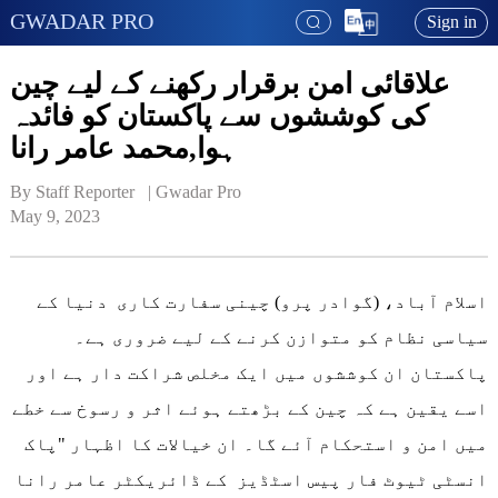
GWADAR PRO
Sign in
علاقائی امن برقرار رکھنے کے لیے چین
کی کوششوں سے پاکستان کو فائدہ
ہوا,محمد عامر رانا
By Staff Reporter   | 
Gwadar Pro
May 9, 2023
اسلام آباد، (گوادر پرو) چینی سفارت کاری دنیا کے
سیاسی نظام کو متوازن کرنے کے لیے ضروری ہے۔
پاکستان ان کوششوں میں ایک مخلص شراکت دار ہے اور
اسے یقین ہے کہ چین کے بڑھتے ہوئے اثر و رسوخ سے خطے
میں امن و استحکام آئے گا۔ ان خیالات کا اظہار "پاک
انسٹی ٹیوٹ فار پیس اسٹڈیز کے ڈائریکٹر عامر رانا