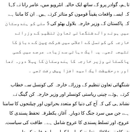
تاہم، گوادر پرو کے ساتھ ایک حالیہ انٹرویو میں، عامر رانا نے کہا
کہ ایسے واقعات یقیناً قوموں کو متاثر کرتے ہیں۔ ان کا ماننا ہے
کہ پاکستان کے وزیر خارجہ بلاول بھٹو کی 5 مئی کو ہندوستان
میں ہونے والے شنگھائی تعاون تنظیم کے وزرائے
خارجہ کی کونسل کے اجلاس میں شرکت چین کے دباؤ کا
نتیجہ تھی۔ یہ ایک دہائی سے زیادہ عرصے میں کسی
پاکستانی وزیر خارجہ کا ہندوستان کا پہلا دورہ تھا
اور درحقیقت ایک امید افزا پیش رفت تھی ۔
شنگھائی تعاون تنظیم کے وزرائے خارجہ کی کونسل سے خطاب
کرتے ہوئے، چینی ریاستی کونسلر اور وزیر خارجہ کن گینگ نے
نشاندہی کی کہ آج کی دنیا کو متعدد بحرانوں اور چیلنجوں کا سامنا
ہے، جن میں سرد جنگ کا دوبارہ آغاز، یکطرفہ تحفظ پسندی کا
عروج، اور تسلط پسندی کا عروج شامل ہے۔ طاقت کی سیاست.
شرکاء نے علاقائی تعاون کے لیے ایک اہم پلیٹ فارم کے طور پر