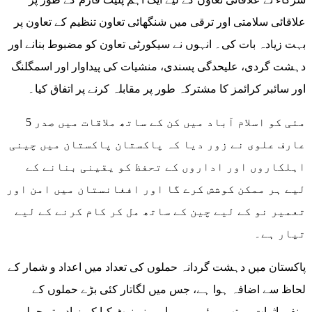
علاقائی سلامتی اور ترقی میں شنگھائی تعاون تنظیم کے تعاون پر
بہت زیادہ بات کی۔ انہوں نے سیکورٹی تعاون کو مضبوط بنانے اور
دہشت گردی، علیحدگی پسندی، منشیات کی پیداوار اور اسمگلنگ
اور سائبر کرائمز کا مشترکہ طور پر مقابلہ کرنے پر اتفاق کیا۔
5 مئی کو اسلام آباد میں کن کے ساتھ ملاقات میں صدر
عارف علوی نے زور دیا کہ پاکستان پاکستان میں چینی
اہلکاروں اور اداروں کے تحفظ کو یقینی بنانے کے
لیے ہر ممکن کوشش کرے گا اور افغانستان میں امن اور
تعمیر نو کے لیے چین کے ساتھ مل کر کام کرنے کے لیے
تیار ہے۔
پاکستان میں دہشت گردانہ حملوں کی تعداد میں اعداد و شمار کے
لحاظ سے اضافہ ہوا ہے، جس میں لگاتار کئی بڑے حملوں کے
منفی اثرات مرتب ہوئے ہیں۔ امیر نے نوٹ کیا کہ زیادہ تر حملے