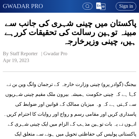
GWADAR PRO
Sign in
پاکستان میں چینی شہری کی جانب سے
مبینہ توہین رسالت کی تحقیقات کررہے
ہیں، چینی وزیرخارجہ
By Staff Reporter   | 
Gwadar Pro
Apr 19, 2023
بیجنگ (گوادر پرو) چینی وزارت خارجہ کے ترجمان وانگ وین بن نے
کہا ہے کہ چینی حکومت ہمیشہ بیرون ملک مقیم چینی شہریوں
سے کہتی ہے کہ وہ میزبان ممالک کے قوانین اور ضوابط کی
پاسداری کریں اور مقامی رسم و رواج اور روایات کا احترام کریں۔
انہوں نے یہ بات توہین مذہب کے الزام میں ایک چینی شہری کے
پاکستانی پولیس کی حفاظتی تحویل میں ہونے سے متعلق ایک