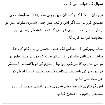
سوال کے جواب میں کہی۔
ترجمان نے کہا کہ پاکستان میں چینی سفارتخانہ معلومات کی
تصدیق کررہا ہے، اگر اس واقعے میں چینی شہری ملوث ہیں تو
ہمارا سفارت خانہ اپنی فرائض کے تحت قونصلر رسائی اور
معاونت فراہم کرے گا۔
میڈیا رپورٹس کے مطابق ایک چینی انجنیئر پر اپنے کام کی جگہ
پراپنے پاکستانی ماتحتوں کے ساتھ بحث کے دوران مبینہ طور پر
توہین مذہب کا مرتکب ہوا تھا ۔ ملزم کو دو پاکستانی ڈمپسٹر
ڈرائیوروں کی باضابطہ شکایت کے بعد پولیس نے 16 اپریل کو
حراست میں لیا تھا۔
اس گرفتاری کے بعد چینی شہری کے رہائشی کیمپ کے باہر
مشتعل ہجوم نے احتجاج کیا تھا۔