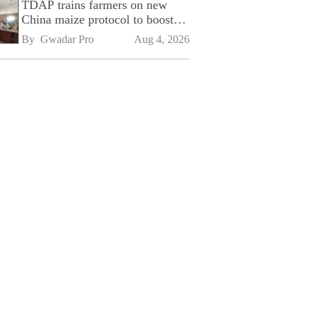
TDAP trains farmers on new
China maize protocol to boost
exports
By 
Gwadar Pro
Aug 4, 2026