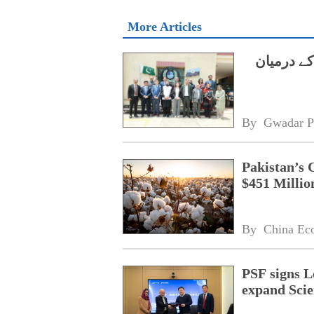
More Articles
کے درمیان
By 
Gwadar P
Pakistan’s 
$451 Millio
By 
China Ec
PSF signs L
expand Scie