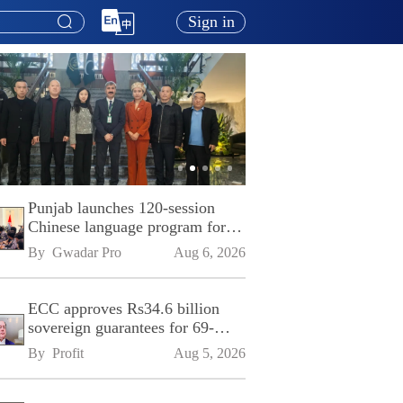
Sign in
Punjab launches 120-session
Chinese language program for
SPU
By 
Gwadar Pro
Aug 6, 2026
ECC approves Rs34.6 billion
sovereign guarantees for 69-
kilometre Sialkot-Kharian
By 
Profit
Aug 5, 2026
Motorway