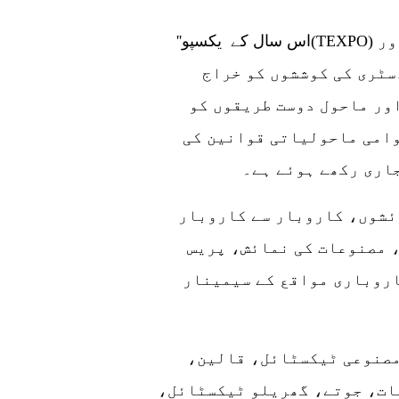
''اس سال کے یکسپو(TEXPO) کا تھیم پائیداری کی راہ پر گامزن ہے اور
سٹری کی کوششوں کو خراج
ور ماحول دوست طریقوں کو
وامی ماحولیاتی قوانین کی
ئشوں، کاروبار سے کاروبار
 مصنوعات کی نمائش، پریس
اروباری مواقع کے سیمینار
مصنوعی ٹیکسٹائل، قالین،
ات، جوتے، گھریلو ٹیکسٹائل،