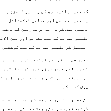
یہ تھیم مقامی اور عالمی ٹیکسٹائل انڈ
تحسین پیش کرتا ہے جو صارفین کے تحفظ ا
یقینی بنانے کے لیے مقامی اور بین الاق
تعمیل کو یقینی بنانے کے لیے کوششیں جاری رکھے ہوئے ہے۔
سفیر حق نے کہا کہ ٹیکسپو تین روزہ نما
کے مواقع، فیشن شوز، ڈیزائن اسٹوڈیوز،
اور میڈیا ایونٹس، صنعت کے دورے اور ک
پیش کر ے گی ۔
ان مصنوعات میں ملبوسات، آرٹ اور سلک 
ڈینم، فیبرک یارن، چمڑے کی تیار مصنوع