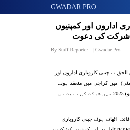
GWADAR PRO
ی اداروں اور کمپنیوں
By Staff Reporter   | 
Gwadar Pro
بیجنگ (گوادر پرو) چین میں پاکستانی سفیر معین الحق نے چینی کاروباری اداروں اور
 (مئی) میں کراچی میں منعقد ہونے
والی چوتھی بین الاقوامی ٹیکسٹائل نمائش (ٹیکسپو) 2023 میں شرکت کی دعوت دی
ئدہ اٹھاتے ہوئے چینی کاروباری
اداروں اور کمپنیوں کوٹیکسپو(TEXPO)میں آنے اور ہمارے ساتھ شامل ہونے کی