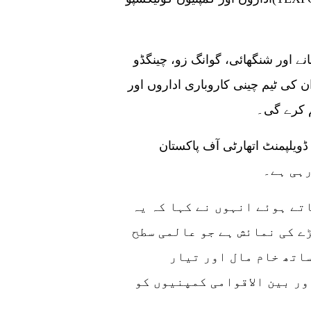
ے اور شنگھائی، گوانگ زو، چینگڈو
 کی ٹیم چینی کاروباری اداروں اور
 کرے گی۔
پمنٹ اتھارٹی آف پاکستان (TDAP) اس سال 26 سے 28 مئی تک کراچی
تے ہوئے انہوں نے کہا کہ یہ
ے کی نمائش ہے جو عالمی سطح
ساتھ خام مال اور تیار
ر بین الاقوامی کمپنیوں کو