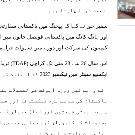
دعوت دینا چاہتا ہوں۔
سفیر حق نے کہا کہ بیجنگ میں پاکستانی سفارتخان
اور ہانگ کانگ میں پاکستانی قونصل خانوں میں ان
کمپنیوں کی شرکت اور دورے میں سہولت فراہم
ٹریڈ ڈویل
ایکسپو سینٹر میں ٹیکسپو 2023 کا انعقاد کر رہی ہے۔
آنے والے تین روزہ ایونٹ کی تفصیلات بتا
پاکستان کی سب سے بڑی ٹیکسٹائل اور چمڑ
پر مسابقتی قیمتوں اور اعلیٰ معیار کے 
مصنوعات کا کاروبار کرنے والی مقامی او
ایک پلیٹ فارم فراہم کرتی ہے۔