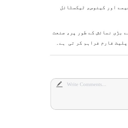
یمے اور کینوس، ٹیکسٹائل
 بڑی نمائش کے طور پر، صنعت
پلیٹ فارم فراہم کر تی ہے۔