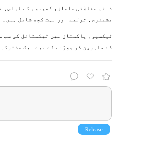
ذاتی حفاظتی سامان، کھیلوں کے لباس، خ
مشینری، تولیے اور بہت کچھ شامل ہیں۔
ٹیکسپو، پاکستان میں ٹیکسٹائل کی سب سے
کے ماہرین کو جوڑنے کے لیے ایک مشترکہ 
Release