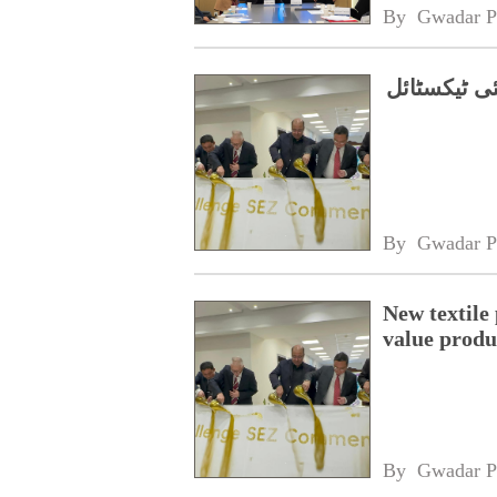
By 
Gwadar P
ئی ٹیکسٹائل
By 
Gwadar P
New textile
value produ
By 
Gwadar P