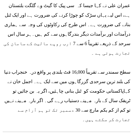
عمران علی نے کہا جیسا کہ سی پیک کا گیٹ وے گلگت بلتستان
ہے، اس لیے یہاں سڑک کو چوڑا کرنے کی ضرورت ہے اور ایک ٹنل
بنانے کی ضرورت ہے۔ اس طرح کی رکاوٹوں کی وجہ سے ہماری
درآمدات اور برآمدات دیگر بندرگاہوں سے کم ہیں۔ہر سال اس
سرحد کے ذریعے تقریباً 6 سے 7 ارب روپے مالیت کے سامان کی
تجارت ہوتی ہے ۔
سطح سمندر سے تقریباً 16,000 فٹ بلندی پر واقع درہ خنجراب دنیا
کی بلند ترین سرحدی گزرگاہوں میں سے ایک ہے۔ اجمل خان نے
کہاپاکستانی حکومت کو ٹنل بنانی چاہئیں، اگر یہ بن جائیں تو
ٹریفک سال کے بارہ مہینے دستیاب رہے گی۔ اگر بارہ مہینے نہیں
تو کم از کم یکم مارچ سے 30 دسمبر تک تو ہم آرام سے
تجارت کر سکتے ہیں۔