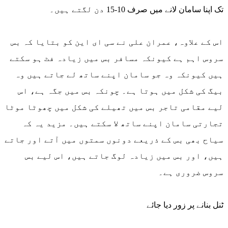
تک اپنا سامان لانے میں صرف 10-15 دن لگتے ہیں۔
اس کے علاوہ، عمران علی نے سی ای این کو بتایا کہ بس
سروس اہم ہے کیونکہ مسافر بس میں زیادہ فٹ ہو سکتے
ہیں کیونکہ وہ جو سامان اپنے ساتھ لے جاتے ہیں وہ
بیگ کی شکل میں ہوتا ہے۔ چونکہ بس میں جگہ ہے، اس
لیے مقامی تاجر بس میں تھیلے کی شکل میں چھوٹا موٹا
تجارتی سامان اپنے ساتھ لا سکتے ہیں۔ مزید یہ کہ
سیاح بھی بس کے ذریعے دونوں سمتوں میں آتے اور جاتے
ہیں، اور بس میں زیادہ لوگ جاتے ہیں، اس لیے بس
سروس ضروری ہے۔
ٹنل بنانے پر زور دیا جائے