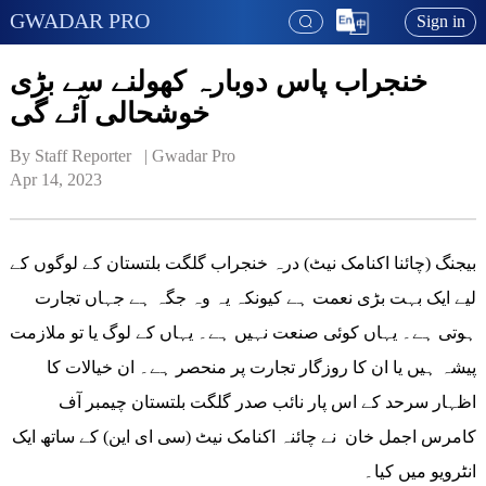
GWADAR PRO
Sign in
خنجراب پاس دوبارہ کھولنے سے بڑی
خوشحالی آئے گی
By Staff Reporter   | 
Gwadar Pro
Apr 14, 2023
بیجنگ (چائنا اکنامک نیٹ) درہ خنجراب گلگت بلتستان کے لوگوں کے
لیے ایک بہت بڑی نعمت ہے کیونکہ یہ وہ جگہ ہے جہاں تجارت
ہوتی ہے۔ یہاں کوئی صنعت نہیں ہے۔ یہاں کے لوگ یا تو ملازمت
پیشہ ہیں یا ان کا روزگار تجارت پر منحصر ہے۔ ان خیالات کا
اظہار سرحد کے اس پار نائب صدر گلگت بلتستان چیمبر آف
کامرس اجمل خان نے چائنہ اکنامک نیٹ (سی ای این) کے ساتھ ایک
انٹرویو میں کیا۔