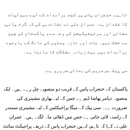
تاہم، خنجراب پاس پر کچھ برآمدات کے لیے سہولیات
کا فقدان ہے۔ عمران علی نے نشاندہی کی کہ گرم پانی,
صفائی اور سرٹیفیکیشن کی وجہ سے، پاکستان کو چین
سے خشک میوہ جات اور تازہ پھلوں کی مانگ کے باوجود
برآمدات میں بہت زیادہ مشکلات کا سامنا ہے۔
سی پیک بس سروس کی بحالی ضروری ہے۔
پاکستان کے خنجراب پاس کے قریب دو منصوبے چل رہے ہیں۔ ایک
منصوبہ دیامر بھاشا ڈیم ہے جس کے لیے بھاری مشینری کی
ضرورت ہے۔ سی پیک کے میگا پراجیکٹس کے لیے مشینری سمندر
کے راستے لائی جاتی ہے جس میں ڈھائی ماہ لگتے ہیں۔ عمران
علی نے کہا کہ تاہم، انہیں خنجراب پاس کے ذریعے پراجیکٹ سائٹ