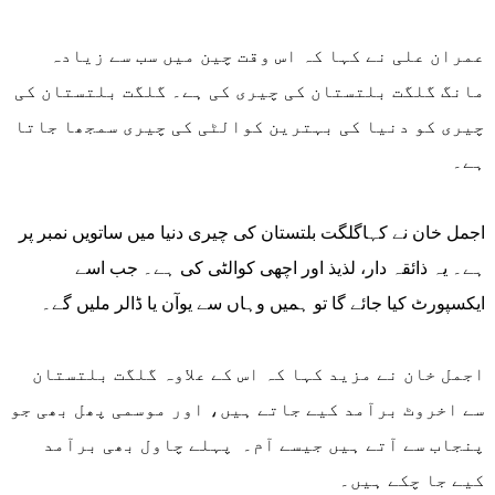
عمران علی نے کہا کہ اس وقت چین میں سب سے زیادہ
مانگ گلگت بلتستان کی چیری کی ہے۔ گلگت بلتستان کی
چیری کو دنیا کی بہترین کوالٹی کی چیری سمجھا جاتا
ہے۔
اجمل خان نے کہاگلگت بلتستان کی چیری دنیا میں ساتویں نمبر پر
ہے۔ یہ ذائقہ دار، لذیذ اور اچھی کوالٹی کی ہے۔ جب اسے
ایکسپورٹ کیا جائے گا تو ہمیں وہاں سے یوآن یا ڈالر ملیں گے۔
اجمل خان نے مزید کہا کہ اس کے علاوہ گلگت بلتستان
سے اخروٹ برآمد کیے جاتے ہیں، اور موسمی پھل بھی جو
پنجاب سے آتے ہیں جیسے آم۔ پہلے چاول بھی برآمد
کیے جا چکے ہیں۔