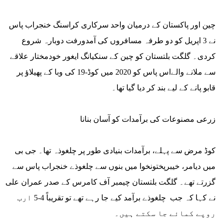
چین اور پاکستان کے درمیان واحد سرکاری کراسنگ خنجراب پاس
نے 3 اپریل کو دو طرفہ مسافروں کی آمدورفت دوبارہ شروع
کردی۔ گلگت بلتستان کو چین کے سنکیانگ ایغور خودمختار علاقے
سے ملانے والےاس پاس کو 2020 میں کوڈ-19 کی وبا کے پھیلاؤ پر
قابو پانے کے لیے بند کر دیا گیا تھا۔
زرعی مصنوعات کی برآمدات کو آسان بنانا
کوڈ مرض سے پہلے، برآمدات بنیادی طور پر چلغوذہ تھا۔ جی بی
میں دیامر، خیبرپختونخوا میں بنوں سے چلغوذے خنجراب پاس سے
گزرتے تھے۔ گلگت بلتستان چیمبر آف کامرس کے صدر عمران علی
نے کہا کہ جب چلغوذے برآمد کیے جا رہے تھے تو تقریباً 4-5 ارب
روپے کمائے جا سکتے ہیں۔