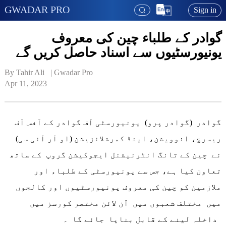
GWADAR PRO
Sign in
گوادر کے طلباء چین کی معروف
یونیورسٹیوں سے اسناد حاصل کریں گے
By Tahir Ali   | 
Gwadar Pro
Apr 11, 2023
گوادر (گوادر پرو) یونیورسٹی آف گوادر کے آفس آف
ریسرچ، انوویشن، اینڈ کمرشلائزیشن (او آر آئی سی)
نے چین کے تانگ انٹرنیشنل ایجوکیشن گروپ کے ساتھ
تعاون کیا ہے، جس سے یونیورسٹی کے طلباء اور
ملازمین کو چین کی معروف یونیورسٹیوں اور کالجوں
میں مختلف شعبوں میں آن لائن مختصر کورسز میں
داخلہ لینے کے قابل بنایا جائے گا ۔