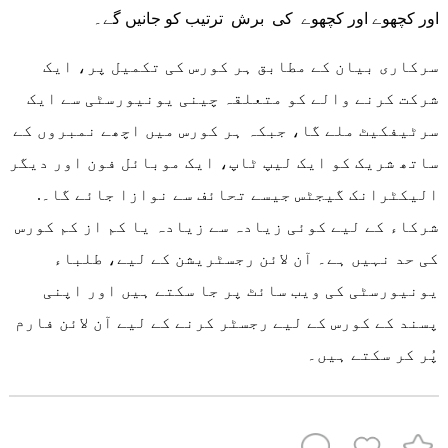
اور کچھوے اور کچھوے کی برش ترتیب کو جانیں گے۔
سرکاری بیان کے مطابق ہر کورس کی تکمیل پر، ایک
شرکت کرنے والے کو متعلقہ چینی یونیورسٹی سے ایک
سرٹیفکیٹ ملے گا، جبکہ ہر کورس میں اچھے نمبروں کے
ساتھ شریک کو ایک لیپ ٹاپ، ایک موبائل فون اور دیگر
الیکٹرانک گیجٹس جیسے تحائف سے نوازا جائے گا۔.
شرکاء کے لیے کوئی زیادہ سے زیادہ یا کم از کم کورس
کی حد نہیں ہے۔ آن لائن رجسٹریشن کے لیے، طلباء
یونیورسٹی کی ویب سائٹ پر جا سکتے ہیں اور اپنی
پسند کے کورس کے لیے رجسٹر کرنے کے لیے آن لائن فارم
پُر کر سکتے ہیں۔