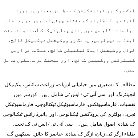
ایک سرکاری نوٹیفکیشن کے مطابق معیار پر پورا
اترنے والے طلباء کو مختلف چینی اداروں میں داخلہ
دیا جائے گا، جن میں ہنان پولی ٹیکنک آف انوائرمنٹ
اینڈ بائیولوجی، یانگ زو ووکیشنل ٹیکنیکل کالج،
لوڈی ووکیشنل اینڈ ٹیکنیکل کالج، شنگھائی اربن
کنسٹرکشن ووکیشنل کالج، اور بیجنگ بزنس سکول شامل
ہیں۔
مطالعہ کے شعبوں میں حیاتیاتی ادویات، زراعت سائنس، مکینیکل
انجینئرنگ، اور سی آئی ٹی / ایس ٹی شامل ہیں۔ کورسز میں
نفسیات، فارماسیوٹکس، فارماسیوٹیکل ٹیکنالوجی، فارماسیوٹیکل
تجزیہ، پولٹری کی پروڈکشن ٹیکنالوجی، اور ہائبرڈ رائس ٹیکنالوجی
کے بنیادی اصول شامل ہیں۔ سی آئی ٹی / ایس ٹی کے تحت،
طلباء ازگر کی زبان، ازگر کے بنیادی عناصر کا جائزہ سیکھیں گے،