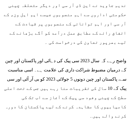
ندیم جاوید نے این ڈی آر سی اور دیگر متعلقہ چینی
حکومتی اداروں سے اہم منصوبوں جیسے ایم ایل ون، کے
آر سی اور اہم توانائی کے منصوبوں پر قیادت کے
اتفاق رائے کے مطابق عمل درآمد کو آگے بڑھانے کے
لیے بھرپور تعاون کی درخواست کی ۔
واضح رہے کہ سال 2023 سی پیک کی دہائی اور پاکستان اور چین
کے درمیان مضبوط شراکت داری کی علامت ہے۔ اسی مناسبت
سے، پاکستان اور چین دونوں 5 جولائی 2023 کو بی آر آئی اور سی
پیک کے 10 سال کی تقریبات منا رہے ہیں جس کے تحت اعلی
سطح کے چینی وفود سی پیک کے آغاز سے اب تک کی
کامیابیوں کا مشاہدہ کرنے کے لیے پاکستان کا دورہ
کرنے والے ہیں۔