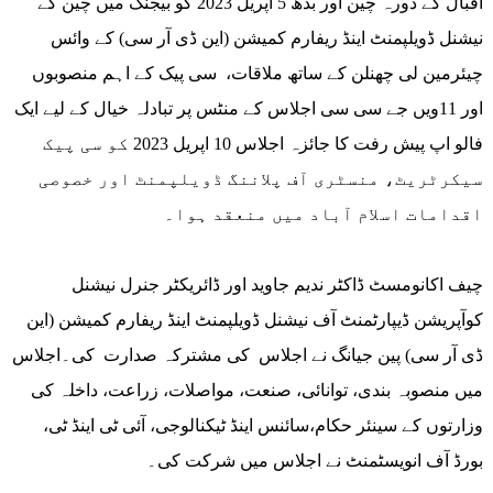
اقبال کے دورہ چین اور بدھ 5 اپریل 2023 کو بیجنگ میں چین کے
نیشنل ڈویلپمنٹ اینڈ ریفارم کمیشن (این ڈی آر سی) کے وائس
چیئرمین لی چھنلن کے ساتھ ملاقات، سی پیک کے اہم منصوبوں
اور 11ویں جے سی سی اجلاس کے منٹس پر تبادلہ خیال کے لیے ایک
فالو اپ پیش رفت کا جائزہ اجلاس 10 اپریل 2023 کو سی پیک
سیکرٹریٹ، منسٹری آف پلاننگ ڈویلپمنٹ اور خصوصی
اقدامات اسلام آباد میں منعقد ہوا۔
چیف اکانومسٹ ڈاکٹر ندیم جاوید اور ڈائریکٹر جنرل نیشنل
کوآپریشن ڈیپارٹمنٹ آف نیشنل ڈویلپمنٹ اینڈ ریفارم کمیشن (این
ڈی آر سی) پین جیانگ نے اجلاس کی مشترکہ صدارت کی۔اجلاس
میں منصوبہ بندی، توانائی، صنعت، مواصلات، زراعت، داخلہ کی
وزارتوں کے سینئر حکام،سائنس اینڈ ٹیکنالوجی، آئی ٹی اینڈ ٹی،
بورڈ آف انویسٹمنٹ نے اجلاس میں شرکت کی۔