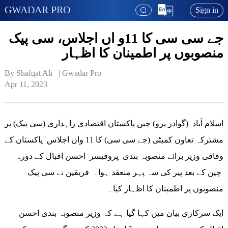
GWADAR PRO
Sign in
جے سی سی کا 11و اں اجلاس، سی پیک
منصوبوں پر اطمینان کا اظہار
By Shafqat Ali   | 
Gwadar Pro
Apr 11, 2023
اسلام آباد (گوادر پرو) چین پاکستان اقتصادی راہداری (سی پیک) پر
مشترکہ تعاون کمیٹی (جے سی سی) کا 11 واں اجلاس پاکستان کے
وفاقی وزیر برائے منصوبہ بندی پروفیسر احسن اقبال کے دورہ
چین کے بعد پیر کی سہ پہر منعقد ہوا۔ فریقین نے سی پیک
منصوبوں پر اطمینان کا اظہار کیا۔
ایک سرکاری بیان میں کہا گیا ہے کہ وزیر منصوبہ بندی احسن