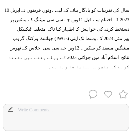
10 سال کی تقریبات کو یادگار بنانے کے لیے، دونوں فریقوں نے اپریل
2023 کے اختتام سے قبل 11ویں جے سی سی میٹنگ کے منٹس پر
دستخط کرنے کی خواہش کا اظہار کیا تاکہ متعلقہ ٹیکنیکل
جوائنٹ ورکنگ گروپ (JWGs) پھر مئی 2023 کے وسط تک اپنی
میٹنگیں منعقد کر سکیں۔ 12ویں جے سی سی اجلاس کے ٹھوس
نتائج اسلام آباد میں جولائی 2023 کے پہلے ہفتے میں منعقد
کرنے کا منصوبہ بنایا جا رہا ہے۔