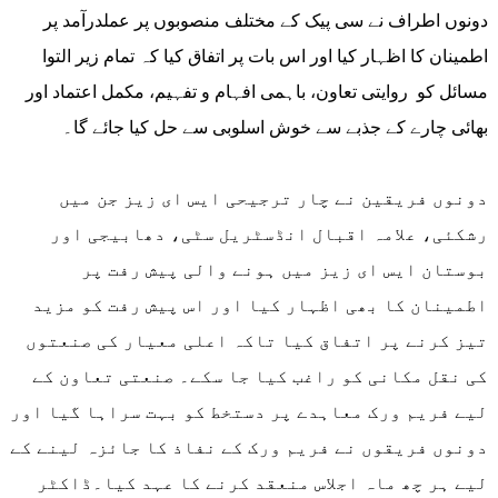
دونوں اطراف نے سی پیک کے مختلف منصوبوں پر عملدرآمد پر
اطمینان کا اظہار کیا اور اس بات پر اتفاق کیا کہ تمام زیر التوا
مسائل کو روایتی تعاون، باہمی افہام و تفہیم، مکمل اعتماد اور
بھائی چارے کے جذبے سے خوش اسلوبی سے حل کیا جائے گا۔
دونوں فریقین نے چار ترجیحی ایس ای زیز جن میں
رشکئی، علامہ اقبال انڈسٹریل سٹی، دھابیجی اور
بوستان ایس ای زیز میں ہونے والی پیش رفت پر
اطمینان کا بھی اظہار کیا اور اس پیش رفت کو مزید
تیز کرنے پر اتفاق کیا تاکہ اعلی معیار کی صنعتوں
کی نقل مکانی کو راغب کیا جا سکے۔ صنعتی تعاون کے
لیے فریم ورک معاہدے پر دستخط کو بہت سراہا گیا اور
دونوں فریقوں نے فریم ورک کے نفاذ کا جائزہ لینے کے
لیے ہر چھ ماہ اجلاس منعقد کرنے کا عہد کیا۔ڈاکٹر