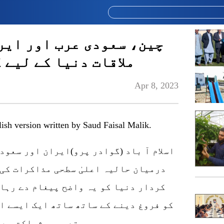
چین، سعودی عرب اور ایر
ملاقات دنیا کے لیے 
Apr 8, 2023
glish version written by Saud Faisal Malik.
اسلام آ باد (گوادر پرو)ایران اور سعودی
درمیان حالیہ اعلیٰ سطحی مذاکرات کی
کردار دنیا کو یہ واضح پیغام دے رہا 
کو فروغ دینے کے ساتھ ساتھ ایک ایسے ا
تعمیری شراکت ہے ج