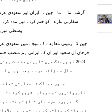
سفارتی تنازعہ کو ختم کرنے میں مدد کرنے
وسطیٰ میں ب
چین کے زمینی معاہدے کے نتیجے میں سعودی ع
2023 کو بیجنگ میں تاریخی ملاقات ہو
سال سے زائد عرصے بعد پہلی اعلیٰ سطحی سفارتی بات چیت ہوئی۔
دونوں ممالک نے سفارتی تعلقات
کارروائیوں کو دوبارہ شروع کرنے کے ل
گئے ہیں، جس سے ان تناؤ کو ختم کیا 
تعلقات کو متاثر کر رہے تھے۔ یہ ملاقا