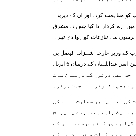
گزشتہ ماہ ماہ چین نے ایران اور سعودی عرب کو مفاہمت کرنے اور ان کے دیرینہ
 میں اہم کردار ادا کیا جس نے مشرق
رسوں سے تنازعات کو ہوا دی تھی۔
رب کے وزیر خارجہ شہزادہ فیصل بن
فرحان آل سعود اور ان کے ایرانی ہم منصب حسین امیر عبداللہیان کے درمیان 6 اپریل
ئی، جس میں دونوں کے درمیان سات
 کی بحالی اور سفارت خانے کی
یے ایک باہمی معاہدے پر پہنچ
گیا ہے جو کافی عرصے سے ان کے
ت عالمی حرکیات میں تبدیلی کے