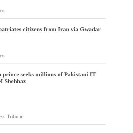
ro
patriates citizens from Iran via Gwadar
ro
 prince seeks millions of Pakistani IT
M Shehbaz
ss Tribune