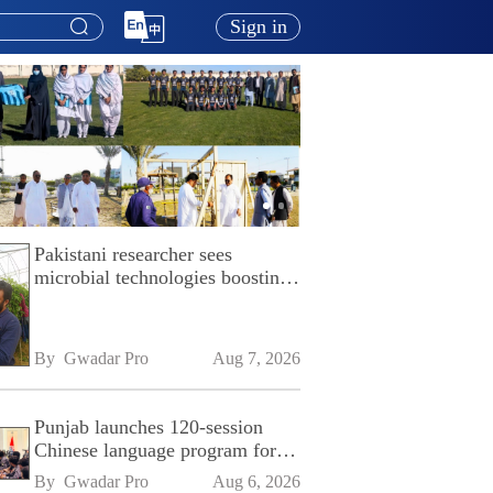
Sign in
Pakistani researcher sees
microbial technologies boosting
Pakistan's agriculture
By 
Gwadar Pro
Aug 7, 2026
Punjab launches 120-session
Chinese language program for
SPU
By 
Gwadar Pro
Aug 6, 2026