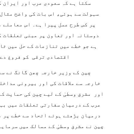
سکتا ہے کہ سعودی عرب اور ایران ک
سہولت سے ہوئی، اس بات کی واضح مثال
پر کس طرح عمل پیرا ہے۔ اس معاملے 
دوستانہ اور تعاون پر مبنی تعلقات ک
ہے جو خطے میں تنازعات کے حل میں ثا
اقتصادی ترقی کو فروغ دے 
چین کے وزیر خارجہ چھن گانگ نے سع
خارجہ سے ملاقات کی اور بیرونی مداخل
اور مشرق وسطیٰ کے لیے چین کی حمایت ک
عرب کے درمیان سفارتی تعلقات میں بہت
درمیان بڑھتے ہوئے اتحاد سے خطے پر م
چین نے مشرق وسطیٰ کے ممالک میں سرمایہ