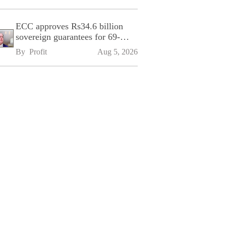
ECC approves Rs34.6 billion
sovereign guarantees for 69-
kilometre Sialkot-Kharian
By 
Profit
Aug 5, 2026
Motorway