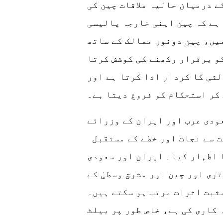
ے درمیان حالیہ ملاقات چین کی
 ہے کہ چین اپنی خارجہ پالیسی
میں، چین دونوں ممالک کے ساتھ
و برقرار رکھنے کی کوشش کرتا
لثی کا کردار ادا کرتا ہے اور
کر استحکام کو فروغ دیتا ہے۔
ودی عرب اور ایران کے وزرائے
ت سے نجات اور خطے کے مستقبل
ا اظہار کیا۔ ایران اور سعودی
ری اور چین اور مشرق وسطیٰ کے
ثبت اثرات مرتب ہو سکتے ہیں۔
 کاری کی ہے، خاص طور پر بیلٹ