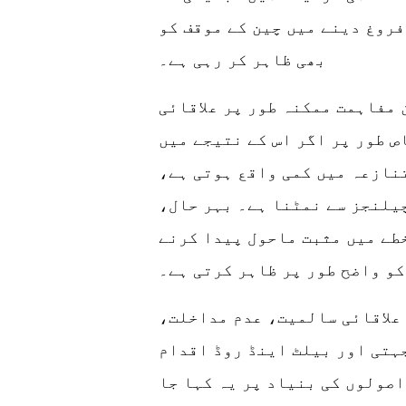
فروغ دینے میں چین کے موقف کو
بھی ظاہر کر رہی ہے۔
مفاہمت ممکنہ طور پر علاقائی
ص طور پر اگر اس کے نتیجے میں
نازعہ میں کمی واقع ہوتی ہے،
یلنجز سے نمٹنا ہے۔ بہر حال،
خطے میں مثبت ماحول پیدا کرنے
کو واضح طور پر ظاہر کرتی ہے۔
علاقائی سالمیت، عدم مداخلت،
ہتی اور بیلٹ اینڈ روڈ اقدام
صولوں کی بنیاد پر یہ کہا جا