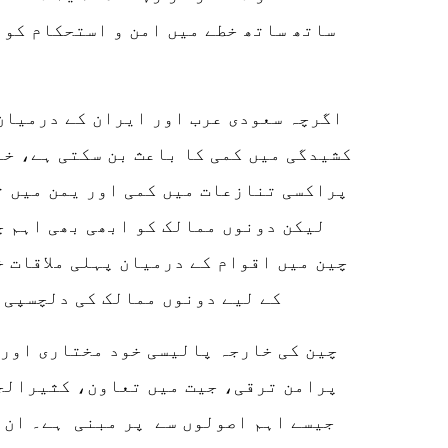
ساتھ ساتھ خطے میں امن و استحکام کو 
اگرچہ سعودی عرب اور ایران کے درمیان 
کشیدگی میں کمی کا باعث بن سکتی ہے، خا
پراکسی تنازعات میں کمی اور یمن میں ت
لیکن دونوں ممالک کو ابھی بھی اہم چ
چین میں اقوام کے درمیان پہلی ملاقات 
کے لیے دونوں ممالک کی دلچسپی 
چین کی خارجہ پالیسی خود مختاری اور 
پرامن ترقی، جیت میں تعاون، کثیرالج
جیسے اہم اصولوں سے پر مبنی ہے۔ ان ا