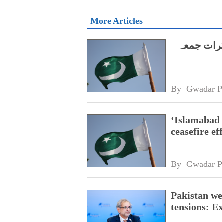
More Articles
کرات جمعہ
By 
Gwadar P
‘Islamabad 
ceasefire ef
By 
Gwadar P
Pakistan we
tensions: 