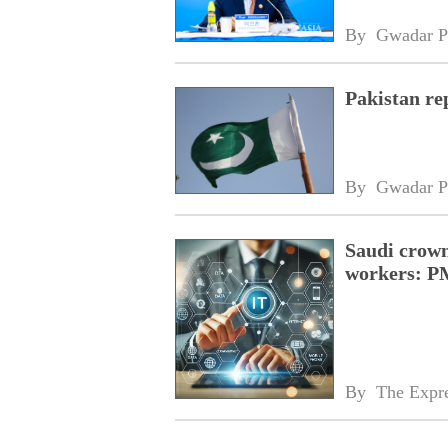
By 
Gwadar P
Pakistan re
By 
Gwadar P
Saudi crown
workers: P
By 
The Expre