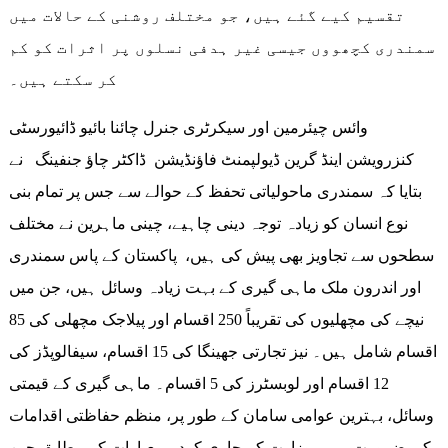
تقسیم کیے گئے ہیں، جو مختلف روشنی کے حالات میں
سمندری کچھووں جیسی غیر ہدفی نسلوں پر اثرات کو کم
کر سکتے ہیں۔
وائس چیئرمین اور سیکرٹری جنرل چائنا بائیو ڈائیورسٹی
کنزرویشن اینڈ گرین ڈیولپمنٹ فاؤنڈیشن ڈاکٹر چاؤ جنفینگ نے
بتایا کہ سمندری ماحولیاتی تحفظ کے حوالے سے جس پر تمام بنی
نوع انسان کو زیادہ توجہ دینی چاہیے، چینی ماہرین نے مختلف
سطحوں سے تجاویز بھی پیش کی ہیں، پاکستان کے پاس سمندری
اور اندرون ملک ماہی گیری کے بہت زیادہ وسائل ہیں، جن میں
نیچے کی مچھلیوں کی تقریباً 250 اقسام اور پیلاجک مچھلی کی 85
اقسام شامل ہیں۔ نیز تجارتی جھینگا کی 15 اقسام، سیفالوپڈز کی
12 اقسام اور لوبسٹرز کی 5 اقسام۔ ماہی گیری کے قیمتی
وسائل، بہترین عوامی سامان کے طور پر، منظم حفاظتی اقدامات
کی ضرورت ہے، وزارت کے جاری کردہ معیارات کے مطابق چین