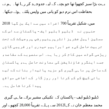
بہت بڑا سبز کچھوا تھا جو بچنے کے لیے جدوجہد کر رہا تھا۔ ہم نے
بحفاظت اس نرم دیو کو پانی میں واپس پلٹتے ہوئے دیکھا۔
2018 میں، شکیل تقریباً 700 افراد میں سے ایک بن گیا
جنہوں نے ڈبلیو ڈبلیو ایف - پاکستان سے اس کے
سسٹین ایبل فشریز انٹرپرینیورشپ پروجیکٹ کے تحت
تربیت حاصل کی، جو ابراہیم حیدری اور قریبی گاؤں
ریڑھی گوٹھ میں کام کر رہا ہے۔ اس منصوبے کے مقاصد،
جسے اینگرو فاؤنڈیشن کی معاونت حاصل ہے، پاکستان
کے ساحل پر ماہی گیری کو مزید پائیدار بنانے کے لیے
بائی کیچ کو کم کرنا اور روز گار کے اضافی مواقع
پیدا کرنا شامل ہے۔
ڈبلیو ڈبلیو ایف - پاکستان کے تکنیکی مشیر برائے ماہی گیری
محمد معظم خان نے کہا2012 سے پہلے، تقریباً 28,000 کچھوے اور