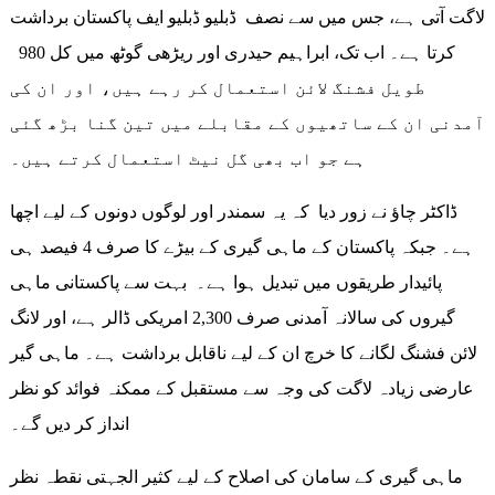
لاگت آتی ہے، جس میں سے نصف ڈبلیو ڈبلیو ایف پاکستان برداشت
کرتا ہے۔ اب تک، ابراہیم حیدری اور ریڑھی گوٹھ میں کل 980
طویل فشنگ لائن استعمال کر رہے ہیں، اور ان کی
آمدنی ان کے ساتھیوں کے مقابلے میں تین گنا بڑھ گئی
ہے جو اب بھی گل نیٹ استعمال کرتے ہیں۔
ڈاکٹر چاؤ نے زور دیا کہ یہ سمندر اور لوگوں دونوں کے لیے اچھا
ہے۔ جبکہ پاکستان کے ماہی گیری کے بیڑے کا صرف 4 فیصد ہی
پائیدار طریقوں میں تبدیل ہوا ہے۔ بہت سے پاکستانی ماہی
گیروں کی سالانہ آمدنی صرف 2,300 امریکی ڈالر ہے، اور لانگ
لائن فشنگ لگانے کا خرچ ان کے لیے ناقابل برداشت ہے۔ ماہی گیر
عارضی زیادہ لاگت کی وجہ سے مستقبل کے ممکنہ فوائد کو نظر
انداز کر دیں گے۔
ماہی گیری کے سامان کی اصلاح کے لیے کثیر الجہتی نقطہ نظر