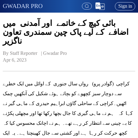
GWADAR PRO
Sign in
بائی کیچ کے خاتمے اور آمدنی میں
اضافے کے لیے پاک چین سمندری تعاون
ناگزیر
By Staff Reporter   | 
Gwadar Pro
Apr 6, 2023
کراچی (گوادر پرو) رواں سال جنوری کے اوائل میں ایک خطرے
سے دوچار سبز کچھوے کو بچاتے ہوئے شکیل کی آنکھیں چمک
اٹھیں۔کراچی کے ساحلی گاؤں ابراہیم حیدری کے ماہی گیر نے
کہا کہ ہم نے ماہی گیری کا جال بچھا رکھا تھا اور مچھلی پکڑنے
کا بے چینی سے انتظار کر رہے تھے۔ ہم نے اچانک محسوس کیا کہ
کچھ حرکت کر رہا ہے اور کشتی سے جال کھینچتا ہے۔ یہ ایک