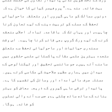
بہت فائدہ مند ہے۔'' پروفیسر کیانی کا خیال ہے کہ
دونوں ممالک کو ماہی گیروں اور متعلقہ ماحولیاتی
تحفظ کے عملے کو تربیت دینے کے لیے تعاون کرنا
چاہیے، اور یہاں تک کہ باقاعدہ تبادلہ اجلاس منعقد
کرنے کے لیے ورک گروپ بھی قائم کرنا چاہیے۔ اس وقت
سمندری حیاتیات اور ماحولیاتی تحفظ سے متعلق
متعدد بہترین علمی مقالے پاکستانی علمی حلقوں میں
سامنے آئے ہیں، جو سائنسی تحقیق اور ٹیکنالوجی کے
میدان میں ہماری عظیم صلاحیت کی عکاسی کرتے ہیں۔
مسئلہ صرف مالی امداد اور وسائل کی تقسیم کا ہے۔
پائیدار ترقی ماہی گیروں کے ذریعہ معاش کو بہتر
بنانے کے ساتھ ساتھ چلتی ہے، جس سے آنے والی نسلوں
کو فائدہ ہوگا۔