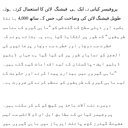
پروفیسر کیانی نے ایک ہی فیشنگ لائن کا استعمال کرتے ہوئے
طویل فیشنگ لائن کی وضاحت کی، جس کے ساتھ 4,000 بائٹڈ
ہکس، اور ذیلی سطح کے گلنٹس کو ''ماہی گیری کے مناسب
طریقوں '' کے طور پر لٹکایا گیا ہے، یہ بتاتے ہوئے کہ
خطرے سے دوچار اور خطرے سے دوچار پرجاتیوں کی
الجھن کو نمایاں طور پر کم کیا گیا ہے جہاں ڈبلیو
ڈبلیو ایف - پاکستان کے لیے اقدامات کیے گئے ہیں۔
''ماہی گیروں میں بیداری پیدا کرنے اور حکومت کے
لیے ماہی گیری کے طریقوں کو منظم کرنے کی ضرورت ہے۔
دوسرے نئے آلات ماخذ پر کیچ کو کم کر سکتے ہیں۔
پروفیسر کیانی کے مطابق ایل ای ڈی لائٹس سے لیس
فشینگ گیئرز کچھ پائلٹ ایریاز میں ماہی گیروں میں