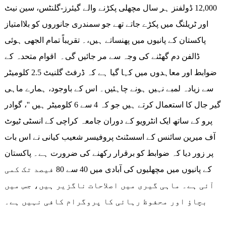
12,000 ڈولفنز ہر سال مچھلی پکڑنے والے گیئرز-گلنٹس، سین نیٹ
اور ٹریلنگ میں پکڑے جاتے تھے جو سمندری جانوروں کو بلاامتیاز
پاکستان کے پانیوں میں پھنساتے ہیں،۔ تقریباً تمام الجھی ہوئی
ڈالفن دم گھٹنے کی وجہ سے مر جائیں گی۔ اقوام متحدہ کے
ضوابط اور معاہدوں میں کہا گیا ہے کہ ڈرفٹ گلنیٹ 2.5 کلومیٹر
سے زیادہ لمبے نہیں ہونے چاہئیں۔ اس کے باوجود، ہمارے ماہی
گیر جال کا استعمال کرتے ہیں جو کہ 4 سے 6 کلومیٹر ہیں ''، گوادر
پرو کے ساتھ ایک انٹرویو کے دوران جامعہ کراچی کے انسٹی ٹیوٹ
آف میرین سائنس کے اسسٹنٹ پروفیسر شعیب کیانی نے اس بات
پر زور دیا کہ ضوابط کو برقرار رکھنے کی ضرورت ہے۔ پاکستان
کے پانیوں میں مچھلیوں کی آبادی میں 40 سے 80 فیصد تک کمی
آئی ہے۔ ماہی گیری میں اصلاحات ناگزیر ہیں، جس میں
بچاؤ اور محفوظ رہائی کا پروگرام کافی نہیں ہے۔