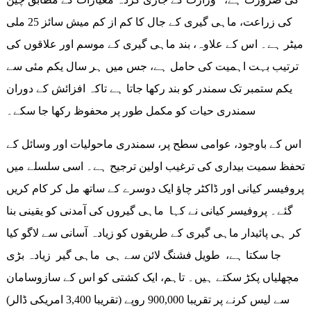
کی زراعت، ماہی گیری کے جال کا کم از کم میش سائز 25 ملی
میٹر ہے۔ اس کے علاوہ، بند ماہی گیری کے موسم اور علاقوں کی
ترتیب بہت اہمیت کی حامل ہے، جس میں ہر سال یکم مئی سے
یکم ستمبر تک سمندر کو بند رکھا جاتا ہے تاکہ افزائش کے دوران
سمندری حیات کو مکمل طور پر محفوظ رکھا جا سکے۔
اس کے باوجود، عوامی سطح پر، سمندری ماحولیات اور وسائل کے
تحفظ سمیت بیداری کی ترغیب اولین ترجیح ہے۔ اسی سلسلے میں
پروفیسر کیانی اور ڈاکٹر چاؤ ایک دوسرے کے ساتھ مل کر کام کریں
گئے۔ پروفیسر کیانی نے کہا ماہی گیروں کی آمدنی کو یقینی بنا
کر ہی پائیدار ماہی گیری کے طریقوں کو زیادہ آسانی سے لاگو کیا
جا سکتا ہے، طویل فشنگ لائن سے ہی ماہی گیر زیادہ بڑی
مچھلیاں پکڑ سکتے ہیں۔ تاہم، ایک کشتی کو اس کے سازوسامان
سے لیس کرنے پر تقریبا 900,000 روپے (تقریبا 3,400 امریکی ڈالر)