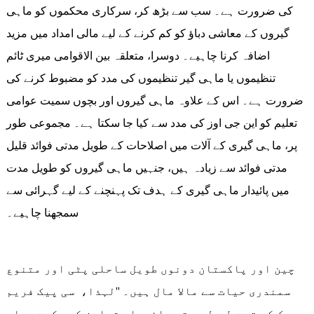
کی ضرورت ہے۔ سب سے بڑھ کر، سرکاری محکموں کو ماہی
گیروں کے معاشی دباؤ کو کم کرنے کے لیے مالی امداد میں مزید
اضافہ کرنا چاہیے۔ دوسرا، متعلقہ بین الاقوامی میری ٹائم
تنظیموں یا ماہی گیر تنظیموں کی مدد کو مضبوط کرنے کی
ضرورت ہے۔ اس کے علاوہ ماہی گیروں اور بچوں سمیت عوامی
تعلیم کو این جی اوز کی مدد سے کیا جا سکتا ہے۔ مجموعی طور
پر، ماہی گیری کے آلات میں اصلاحات کے طویل مدتی فوائد قلیل
مدتی فوائد سے زیادہ ہیں، جنہیں ماہی گیروں کو طویل مدت
میں پائیدار ماہی گیری کے ہدف تک پہنچنے کے لیے گہرائی سے
سمجھنا چاہیے۔
چین اور پاکستان دونوں طویل ساحلی پٹی اور متنوع
سمندری حیات سے مالا مال ہیں۔ ''لہذا، سی پیک فریم
ورک کے تحت طویل مدتی پائیدار تعاون کی حکمت عملی