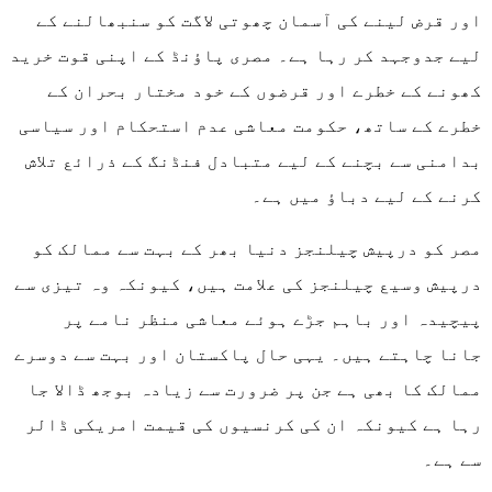
اور قرض لینے کی آسمان چھوتی لاگت کو سنبھالنے کے
لیے جدوجہد کر رہا ہے۔ مصری پاؤنڈ کے اپنی قوت خرید
کھونے کے خطرے اور قرضوں کے خود مختار بحران کے
خطرے کے ساتھ، حکومت معاشی عدم استحکام اور سیاسی
بدامنی سے بچنے کے لیے متبادل فنڈنگ کے ذرائع تلاش
کرنے کے لیے دباؤ میں ہے۔
مصر کو درپیش چیلنجز دنیا بھر کے بہت سے ممالک کو
درپیش وسیع چیلنجز کی علامت ہیں، کیونکہ وہ تیزی سے
پیچیدہ اور باہم جڑے ہوئے معاشی منظر نامے پر
جانا چاہتے ہیں۔ یہی حال پاکستان اور بہت سے دوسرے
ممالک کا بھی ہے جن پر ضرورت سے زیادہ بوجھ ڈالا جا
رہا ہے کیونکہ ان کی کرنسیوں کی قیمت امریکی ڈالر
سے ہے۔