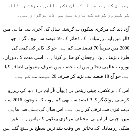
بحران کے بعد سے لے کر آج تک، عالمی معیشت پر ڈالر
کی کمزور گرفت کے بارے میں سوالات برقرار ہیں۔
آج، دنیا کے مرکزی بینکوں نے گزشتہ سال کی آخری سہ ماہی میں
ڈالر میں اپنے زرمبادلہ کے ذخائر کے 59 فیصد سے نیچے گرے جو
2000 میں تقریباً 70 فیصد سے کم ہے جو کہ ڈالر کی کمی کی
طرف بڑھتے ہوئے رجحان کو ظاہر کرتا ہے۔ اسی مدت کے دوران،
یورو نے عالمی ذخائر میں اپنے حصے میں صرف معمولی اضافہ کیا
ہے، جو آج 18 فیصد سے بڑھ کر صرف 20 فیصد سے کم ہے۔
اس کے برعکس، چینی رینمن بی ( یوآن /آر ایم بی) دنیا کی ریزرو
کرنسی ہولڈنگز کا 3 فیصد سے بھی کم ہونے کے باوجود، 2016 سے
بہت تیزی سے ترقی کر رہی ہے۔ اس سال کی پہلی سہ ماہی
میں، چینی آر ایم بی مختلف مرکزی بینکوں کے پاس ہے۔ غیر
ملکی زرمبادلہ کے ذخائر اس وقت بلند ترین سطح پر پہنچ گئے ہیں