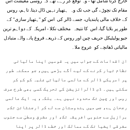
خارج کرنا شامل تھا - وہ توقع کر رہے تھے کہ روسی معیشت اس
مقام تک نچوڑے گی جب تک وہ ہتھیار نہیں ڈال دیتا. تاہم، روس
کے خلاف مالی پابندیاں، جسے ڈالر کی اس کو ''ہتھیار سازی'' کے
طور پر بلایا گیا، اس کا نتیجہ مختلف نکلا - امریکہ کے دو اہم ترین
جیو پولیٹیکل حریف چین اور روس کے ذریعے فروغ پانے والے متبادل
مالیاتی ڈھانچے کو عروج ملا۔
ان اقدامات کے جواب میں یہ قومیں اپنا مالیاتی
نظام تیار کرنے کے لیے آگے بڑھی ہیں، جو ممکنہ طور
پر امریکی ڈالر کے عالمی مالیاتی غلبہ کو کم کر
سکتی ہیں۔ ڈی ڈالرائزیشن کی تحریک کسی بھی طرح صرف
روس اور چین تک محدود نہیں ہے۔ بلکہ، یہ ایک عالمی
رجحان ہے، جس میں ہندوستان سے لے کر ارجنٹائن تک،
برازیل سے جنوبی افریقہ تک، اور مشرق وسطیٰ سے جنوب
مشرقی ایشیا تک کے ممالک اور خطے ڈالر پر اپنا