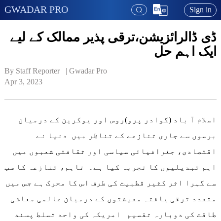
GWADAR PRO
Sign in
ڈی ڈالرائزیشن،ترقی پذیر ممالک کے لیے
ایک اہم حل
By Staff Reporter   | 
Gwadar Pro
Apr 3, 2023
اسلام آ باد (گوادر پرو)روس اور یوکرین کے درمیان
برسوں سے جاری تنازعے کے تناظر میں دنیا نے
اقتصادی، جغرافیائی سیاسی اور ثقافتی شعبوں میں
اہم تبدیلیوں کا تجربہ کیا ہے۔ تاہم، تنازعہ کا سب
سے گہرا اثر کثیر قطبیت کی طرف اس کا محرک ہے جس میں
متعدد ترقی یافتہ معیشتوں کے درمیان عالمی معاشی
طاقت کی دوبارہ تقسیم امریکہ کی واحد تسلط پسند