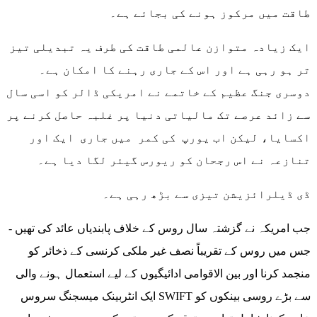
طاقت میں مرکوز ہونے کی بجائے ہے۔
ایک زیادہ متوازن عالمی طاقت کی طرف یہ تبدیلی تیز
تر ہو رہی ہے اور اس کے جاری رہنے کا امکان ہے۔
دوسری جنگ عظیم کے خاتمے نے امریکی ڈالر کو اسی سال
سے زائد عرصے تک مالیاتی دنیا پر غلبہ حاصل کرنے پر
اکسایا، لیکن اب یورپ کی کمر میں جاری ایک اور
تنازعہ نے اس رجحان کو ریورس گیئر لگا دیا ہے۔
ڈی ڈیلرائزیشن تیزی سے بڑھ رہی ہے۔
جب امریکہ نے گزشتہ سال روس کے خلاف پابندیاں عائد کی تھیں -
جس میں روس کے تقریباً نصف غیر ملکی کرنسی کے ذخائر کو
منجمد کرنا اور بین الاقوامی ادائیگیوں کے لیے استعمال ہونے والی
ایک انٹربینک میسجنگ سروس SWIFT سے بڑے روسی بینکوں کو