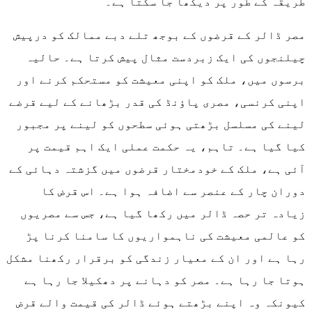
طریقہ کے طور پر دیکھا جا سکتا ہے۔
مصر ڈالر کے قرضوں کے بوجھ تلے دبے ممالک کو درپیش
چیلنجوں کی ایک زبردست مثال پیش کرتا ہے۔ حالیہ
برسوں میں، ملک کو اپنی معیشت کو مستحکم کرنے اور
اپنی کرنسی، مصری پاؤنڈ کی قدر بڑھانے کے لیے قرضے
لینے کی مسلسل بڑھتی ہوئی سطحوں کو لینے پر مجبور
کیا گیا ہے۔ تاہم، یہ حکمت عملی ایک اہم قیمت پر
آئی ہے، ملک کے خودمختار قرضوں میں گزشتہ دہائی کے
دوران چار کے عنصر سے اضافہ ہوا ہے۔ اس قرض کا
زیادہ تر حصہ ڈالر میں رکھا گیا ہے، جس سے مصریوں
کو عالمی معیشت کی ناہمواریوں کا سامنا کرنا پڑ
رہا ہے اور ان کے معیار زندگی کو برقرار رکھنا مشکل
ہوتا جا رہا ہے۔ مصر کو دہانے پر دھکیلا جا رہا ہے
کیونکہ وہ اپنے بڑھتے ہوئے ڈالر کی قیمت والے قرض