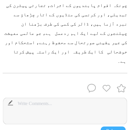
چونکہ اقوام پابندیوں کے اثرات، تجارتی پیٹرن کی
تبدیلی، اور کرنسی کی منڈیوں کے اتار چڑھاؤ سے
نبرد آزما ہیں، ڈالر کی کمی کی طرف بڑھنا ان
چیلنجوں کے لیے ایک اہم ردعمل ہے، جو عالمی معیشت
کی غیر یقینی صورتحال سے محفوظ رہنے، استحکام اور
خوشحالی کا ایک طریقہ اور ایک راستہ پیش کرتا
ہے۔