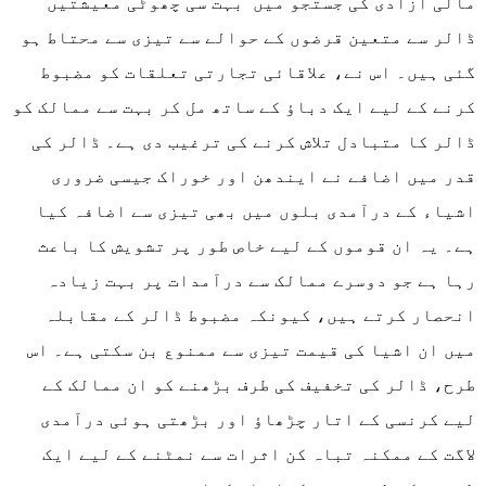
مالی آزادی کی جستجو میں بہت سی چھوٹی معیشتیں
ڈالر سے متعین قرضوں کے حوالے سے تیزی سے محتاط ہو
گئی ہیں۔ اس نے، علاقائی تجارتی تعلقات کو مضبوط
کرنے کے لیے ایک دباؤ کے ساتھ مل کر بہت سے ممالک کو
ڈالر کا متبادل تلاش کرنے کی ترغیب دی ہے۔ ڈالر کی
قدر میں اضافے نے ایندھن اور خوراک جیسی ضروری
اشیاء کے درآمدی بلوں میں بھی تیزی سے اضافہ کیا
ہے۔ یہ ان قوموں کے لیے خاص طور پر تشویش کا باعث
رہا ہے جو دوسرے ممالک سے درآمدات پر بہت زیادہ
انحصار کرتے ہیں، کیونکہ مضبوط ڈالر کے مقابلہ
میں ان اشیا کی قیمت تیزی سے ممنوع بن سکتی ہے۔ اس
طرح، ڈالر کی تخفیف کی طرف بڑھنے کو ان ممالک کے
لیے کرنسی کے اتار چڑھاؤ اور بڑھتی ہوئی درآمدی
لاگت کے ممکنہ تباہ کن اثرات سے نمٹنے کے لیے ایک