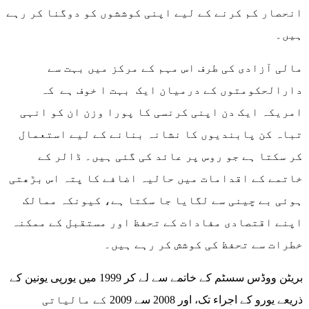
انحصار کم کرنے کے لیے اپنی کوششوں کو دوگنا کر رہے
ہیں۔
مالی آزادی کی طرف اس مہم کے مرکز میں بہت سے
دارالحکومتوں کے درمیان ایک بہت ا خوف ہے کہ
امریکہ ایک دن اپنی کرنسی کا پورا وزن ان کو انہی
تباہ کن پابندیوں کا نشانہ بنانے کے لیے استعمال
کر سکتا ہے جو روس پر عائد کی گئی ہیں۔ ڈالر کے
خاتمے کے اقدامات میں حالیہ اضافے کا پتہ اس بڑھتی
ہوئی بے چینی سے لگایا جا سکتا ہے، کیونکہ ممالک
اپنے اقتصادی مفادات کے تحفظ اور مستقبل کے ممکنہ
خطرات سے تحفظ کی کوشش کر رہے ہیں۔
بریٹن ووڈس سسٹم کے خاتمے سے لے کر 1999 میں یورپی یونین کے
ذریعے یورو کے اجراء تک، اور 2008 سے 2009 کے مالیاتی