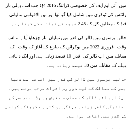
جب اسے پہلی بار Q4 2016 میں آئی ایم ایف کی خصوصی ڈرائنگ
رائٹس کی ٹوکری میں شامل کیا گیا تھا اور بین الاقوامی مالیاتی
فنڈ کے مطابق کل کے 2.45 فیصد کی نمائندگی کرتا ہے۔
حالیہ برسوں میں ڈالر کی قدر میں نمایاں اتار چڑھاؤ آیا ہے، اس
وقت فروری 2022 میں یوکرائن کے تنازع کے آغاز کے وقت کے
مقابلے میں اب ڈالر کی قدر 10 فیصد زیادہ ہے، اور ایک دہائی
پہلے کے مقابلے میں 30 فیصد زیادہ ہے۔
حالیہ برسوں میں ڈالر کی قدر میں اضافہ سے دنیا
بھر کے ممالک کے لیے دور رس اثرات مرتب ہوئے ہیں۔
ایک اہم اثر ڈالر کے حساب سے قرض پر پڑا ہے، جس کی
ادائیگی کافی زیادہ مہنگی ہو گئی ہے کیونکہ کرنسی
کی قدر میں اضافہ ہوا ہے۔