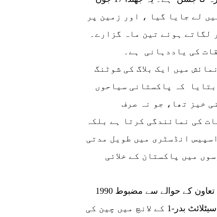
ریعے خلا میں لے جایا گیا ، اور زمین پر
ر لگاتے ہوئے تین ماہ گزارے۔
قات کی یاددہانی ہے۔
ایک پاکستانی بلاگر ماہ زیب عباسی، جو نمائش میں ایک بلاگ کی شوٹنگ
 بتایا کہ پاکستانی سیاحوں
 خیز تھا، جو نہ صرف
ات کی نمائندگی کرتا ہے بلکہ
اسپیس انڈسٹری میں طویل مدتی
سوں میں پاکستان کے خلائی
1990 کی دہائی سے چین اور پاکستان کے درمیان خلائی تعاون کے حوالے سے مضبوط
تعلقات ہیں۔ اس تعاون کا آغاز پاکستان کے پہلے سیٹلائٹ بدر-1 کے لانچ میں چین کی