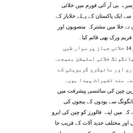
 چین نے دوسرے بی آر آئی فورم میں خلائی
ے ایک پاکستان کے پہلے خلاباز کے
ں نے خلا میں مشترکہ منصوبوں اور
فریم ورک بھی قائم کیا۔
گزشتہ سال جون میں پاکستان نے چین کے شینزو 14 خلائی جہاز پر سوار طبی
انگونگ خلائی اسٹیشن بھیجے۔
ری اور مائیکرو گریویٹی کے
دہ مند تغیرات پیدا ہوں۔
ماہ زیب نے کہا پاکستان میں میرے بہت سے ناظرین چین کی سائنسی پیشرفت میں
انگونگ سے پودوں کے بیجوں کی
ہ میں اپنے فالورز کو چین کی ایرو
اور مختلف جدید آلات کے قریب جا