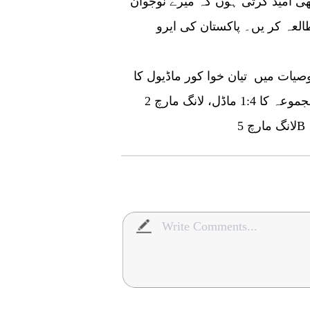
ھی امید کرتی ہوں کہ میرے نوجوان
عہ کر یں۔ پاکستان کی ایرو
صیات میں تیان خوا کور ماڈیول کا
1:1 ماڈل، خلائی سٹیشن کے مجموعہ کا 1:4 ماڈل، لانگ مارچ 2F، لانگ مارچ 7، اور