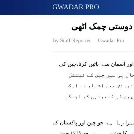
GWADAR PRO
 دوستی چمک اٹھی
By Staff Reporter   | 
Gwadar Pro
 اور آسمان سے باتیں کرنا،چین کی
30 برس' کی نمائش حال ہی میں چین کے نیشنل
نمائش میں اشیاء کا ایک
چین کی کامیابی کو اجاگر
را رہا ہے، جو چین اور پاکستان کے
درمیان سفارتی تعلقات کے قیام کی 70 ویں سالگرہ کا جشن ہے۔ یہ جھنڈا 17 جون