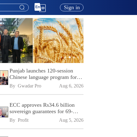
Sign in
Punjab launches 120-session
Chinese language program for
SPU
By 
Gwadar Pro
Aug 6, 2026
ECC approves Rs34.6 billion
sovereign guarantees for 69-
kilometre Sialkot-Kharian
By 
Profit
Aug 5, 2026
Motorway