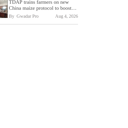
TDAP trains farmers on new
China maize protocol to boost
exports
By 
Gwadar Pro
Aug 4, 2026