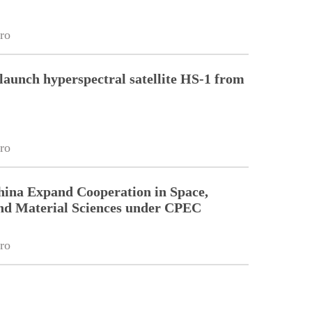
ro
 launch hyperspectral satellite HS-1 from
ro
hina Expand Cooperation in Space,
nd Material Sciences under CPEC
ro