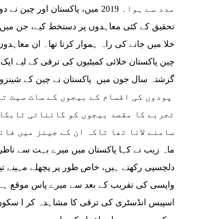
مدد سے ہوا۔ 2019 میں، پاکستان اور
تحقیق کے کئی معاہدوں پر دستخط کیے، جن میں س
خلا میں جانے کی راہ ہموار کرنا تھا۔ ان معاہدو
چین پاکستان خلائی کمیٹیوں کی ترقی کے لیے ایک 
پودوں کی اقسام کے بیجوں کے سات سیٹ تی
تجربے کا مقصد بیجوں کو کائناتی تابکا
سامنے لانا تھا تاکہ ان کے جینز میں فائ
دلچسپی رکھتے ہیں، خاص طور پر پچھلے مہینے تی
واپسی کی تقریب کے بعد سے میرے پاس موقع ہے ک
اسپیس انڈسٹری کی ترقی کا مشاہدہ کر ا سکوں 