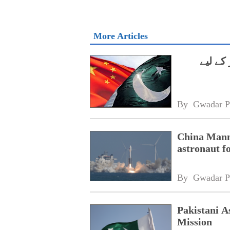
More Articles
2026 کی پرواز کے لیے
By 
Gwadar P
China Mann
astronaut fo
By 
Gwadar P
Pakistani A
Mission