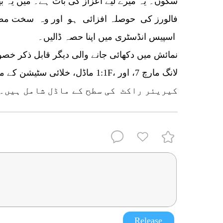
سکوں۔ یہ میرے لیے اعزاز کی بات ہے۔ میں یہ ب
فالورز کی حوصلہ افزائی ہو اور وہ سخت مطال
اسپیس انڈسٹری میں اپنا حصہ ڈالیں۔
نمائش میں دکھائی جانے والی دیگر قابل ذکر خصو
لانگ مارچ 5B کیریئر راکٹ کی سطح کے ماڈل شامل ہیں۔
Release