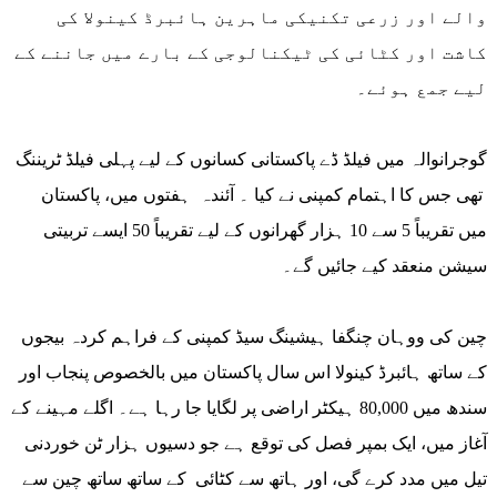
والے اور زرعی تکنیکی ماہرین ہائبرڈ کینولا کی
کاشت اور کٹائی کی ٹیکنالوجی کے بارے میں جاننے کے
لیے جمع ہوئے۔
گوجرانوالہ میں فیلڈ ڈے پاکستانی کسانوں کے لیے پہلی فیلڈ ٹریننگ
تھی جس کا اہتمام کمپنی نے کیا ۔ آئندہ ہفتوں میں، پاکستان
میں تقریباً 5 سے 10 ہزار گھرانوں کے لیے تقریباً 50 ایسے تربیتی
سیشن منعقد کیے جائیں گے۔
چین کی ووہان چنگفا ہیشینگ سیڈ کمپنی کے فراہم کردہ بیجوں
کے ساتھ ہائبرڈ کینولا اس سال پاکستان میں بالخصوص پنجاب اور
سندھ میں 80,000 ہیکٹر اراضی پر لگایا جا رہا ہے۔ اگلے مہینے کے
آغاز میں، ایک بمپر فصل کی توقع ہے جو دسیوں ہزار ٹن خوردنی
تیل میں مدد کرے گی، اور ہاتھ سے کٹائی کے ساتھ ساتھ چین سے