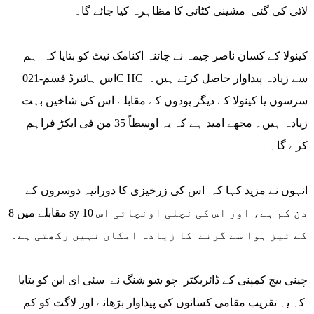
لائی کی گئی مشینی کٹائی کا مظاہرہ کیا جائے گا۔
کینولا کے کسان ناصر چیمہ نے چائنہ اکنامک نیٹ کو بتایا کہ ہم
اس ہائبرڈ قسم-021C HC سے زیادہ پیداوار حاصل کرتے ہیں۔
سرسوں یا کینولا کے دیگر پودوں کے مقابلے اس کی شاخیں بہت
زیادہ ہیں۔ مجھے امید ہے کہ یہ اوسطاً 35 من فی ایکڑ فراہم
کرے گا۔
انہوں نے مزید کہا کہ اس کی زرخیزی کا دورانیہ دوسروں کے
مقابلے میں 8 sy 10 دن کم ہے، اور اس کی نچلی اونچائی اس
کے تیز ہوا سے گرنے کا زیادہ امکان نہیں رکھتی ہے۔
چینی بیج کمپنی کے ڈائریکٹر چو شو شنگ نے سئی ای این کو بتایا
کہ یہ تقریب مقامی کسانوں کی پیداوار بڑھانے اور لاگت کو کم