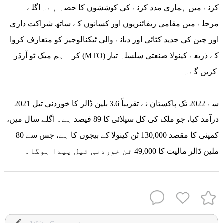
کرنے میں ہماری مدد کرنے کی کوششوں کا حصہ ہے۔ اگلے
مرحلے میں مقامی ریفائنریوں اور کسانوں کے ساتھ شراکت داری
اور چین کی جدید کٹائی اور دبانے والی ٹیکنالوجیز کو متعارف کروا
کر ہم میک ٹو آرڈر (MTO) کے ذریعے کینولا صنعتی سلسلہ تیار
کریں گے۔
2021 سے 2022 تک پاکستان نے تقریباً 3.6 بلین ڈالر کا خوردنی تیل
درآمد کیا، جو ملک کی کل سپلائی کا 89 فیصد ہے۔ اگلے سال میں،
کمپنی کا مقصد 130,000 ٹن کینولا کے بیجوں کا ہے، جس سے 80
ملین ڈالر مالیت کا 49,000 ٹن خوردنی تیل پیدا ہوگا۔