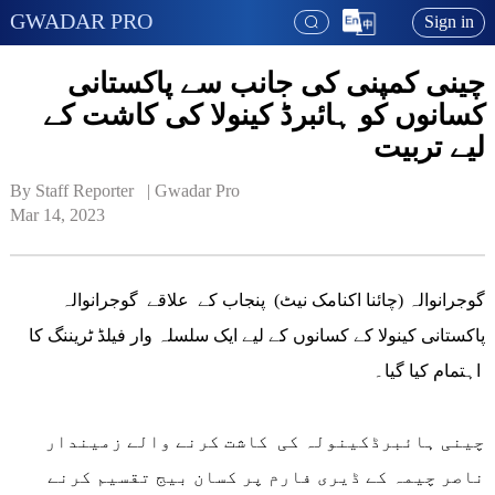
GWADAR PRO
Sign in
چینی کمپنی کی جانب سے پاکستانی
کسانوں کو ہائبرڈ کینولا کی کاشت کے
لیے تربیت
By Staff Reporter   | 
Gwadar Pro
Mar 14, 2023
گوجرانوالہ (چائنا اکنامک نیٹ) پنجاب کے علاقے گوجرانوالہ
پاکستانی کینولا کے کسانوں کے لیے ایک سلسلہ وار فیلڈ ٹریننگ کا
اہتمام کیا گیا۔
چینی ہائبرڈکینولہ کی کاشت کرنے والے زمیندار
ناصر چیمہ کے ڈیری فارم پر کسان بیج تقسیم کرنے