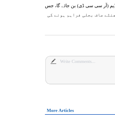
ڈیم (آر سی سی ڈی) بن جائے گا، جس
1 بلین کلو واٹ گھنٹے صاف بجلی فراہم ہونے کی
More Articles