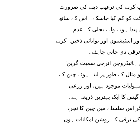
ب کرنے کی ترغیب دینے کی ضرورت
اگت کو کم کیا جاسکے۔ اس کے ساتھ
پیدا ہونے والے بجلی کے عدم
ر اسٹیشنوں اور توانائی ذخیرہ کرنے
ترقی دی جانی چاہئے۔
"بائیو انرجی، جیوتھرمل انرجی، ٹائڈل انرجی، گرین ہائیڈروجن انرجی سمیت گرین
مثال کے طور پر لیتے ہوئے چین کے
بائیو گیس کی سہولیات موجود ہیں، اور زرعی
یو گیس کا ایک بہترین ذریعہ ہے۔
گر اس سلسلے میں چین کا تجربہ
ی کی ترقی کے روشن امکانات ہوں