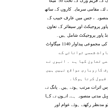
پرو کو بتایا کہ جیساکہ ہم نے 2015 میں سی پیک کے فریم ورک کے تحت 50 میگا
لئے مقامی سرمایہ کاروں کے ساتھ
ائی منصوبہ ، جس میں عارف حبیب کے
5 میگاواٹ کے ونڈ پاور پروجیکٹ اور سیفائر کے تعاون
ٹن 150 میگاواٹ کے ونڈ پاور پروجیکٹ شامل ہیں۔
پاکستان میں ہمارے ونڈ پاور منصوبوں سے بجلی کی مجموعی پیداوار 1140 میگاواٹ
ی ہے۔ اس کے علاوہ، ہم نے 100 میگاواٹ شمسی توانائی کے
ھی تعاون کیا ہے ۔ انہوں نے
رف کاروباری مواقع نہیں ہیں
 قبول کرنا ہوگا۔
س اثرات مرتب ہوتے ہیں۔ یانگ نے
یل مدتی منصوبہ ہے. انہوں نے کہا
و مدنظر رکھتے ہوئے عوام اور