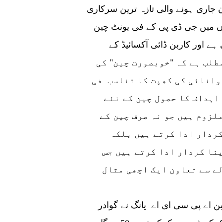
 جاری ہونے والی تازہ ترین سرکاری
وں میں جی ڈی پی کے فی یونٹ چین
فیصد کی کمی آئی ہے اور کاربن ڈائی آکسائیڈ کے
 جس کا مطلب ہے کہ "خوبصورت چین" کی
وانائی کی کھپت کا تناسب فی
 اہداف کا حصول چین کے نئے
لزوم ہیں جو نہ صرف چین کے
ردار ادا کرتے ہیں بلکہ
نا کردار ادا کرتے ہیں جس
ے سے تعاون ایک اچھی مثال
مین اے پی سی ای اے یانگ نے گوادر