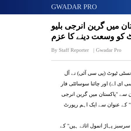
GWADAR PRO
ان میں گرین انرجی بلیو
 کو وسعت دینے کا عزم
By Staff Reporter   | 
Gwadar Pro
ا انسٹی ٹیوٹ (پی سی آئی) نے آل
ی ای اے) اور چائنا سوسائٹی فار
ون سے "پاکستان میں گرین انرجی
ت" کے عنوان سے ایک اہم رپورٹ
بز پہاڑ انمول اثاثے ہیں" کے