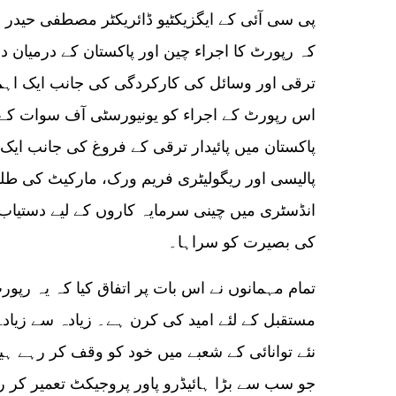
پی سی آئی کے ایگزیکٹیو ڈائریکٹر مصطفی حیدر سی
کہ رپورٹ کا اجراء چین اور پاکستان کے درمیان د
ترقی اور وسائل کی کارکردگی کی جانب ایک اہم
اس رپورٹ کے اجراء کو یونیورسٹی آف سوات کے 
پاکستان میں پائیدار ترقی کے فروغ کی جانب ایک ا
پالیسی اور ریگولیٹری فریم ورک، مارکیٹ کی طل
انڈسٹری میں چینی سرمایہ کاروں کے لیے دستیاب 
کی بصیرت کو سراہا۔
تمام مہمانوں نے اس بات پر اتفاق کیا کہ یہ رپورٹ
مستقبل کے لئے امید کی کرن ہے۔ زیادہ سے زیادہ 
نئے توانائی کے شعبے میں خود کو وقف کر رہے ہیں۔
جو سب سے بڑا ہائیڈرو پاور پروجیکٹ تعمیر کر رہ