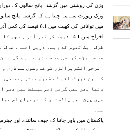
وژن کی روشنی میں گزشتہ پانچ سالوں کے دوران
ورک رپورٹ سے پتہ چلتا ہے کہ گزشتہ پانچ سال
میں توانائی کی کھپت میں 8.1 
اخراج میں 14.1 فیصد کی کمی آئی ہے
طرف ایک ٹھوس قدم ہے۔ دریں اثنا، صاف ت
صد سے بڑھ کر فی صد سے زیادہ ہو گیا. ان
انرجی انٹرپرائزز کی کاوشوں سے لازم و م
کاربن نیوٹرلٹی کے طویل مدتی ہدف میں ک
دنیا بھر میں گرین ڈیولپمنٹ میں بھی اپ
میں چین اور پاکستان کے درمیان اس حوال
ہے۔
پاکستان میں پاور چائنا کے چیف نمائندے اور چیئر