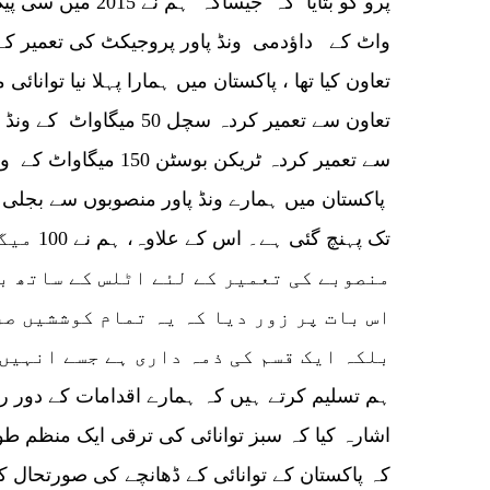
واٹ کے داؤدمی ونڈ پاور پروجیکٹ کی تعمیر کے 
تعاون کیا تھا ، پاکستان میں ہمارا پہلا نیا توان
تعاون سے تعمیر کردہ سچل 0
سے تعمیر کردہ ٹریکن بوس
تک پہنچ گئ
منصوبے کی تعمیر کے لئے اٹلس کے ساتھ ب
اس بات پر زور دیا کہ یہ تمام کوششیں ص
بلکہ ایک قسم کی ذمہ داری ہے جسے انہیں
ہم تسلیم کرتے ہیں کہ ہمارے اقدامات کے دور ر
اشارہ کیا کہ سبز توانائی کی ترقی ایک منظم طو
کہ پاکستان کے توانائی کے ڈھانچے کی صورتحال ک