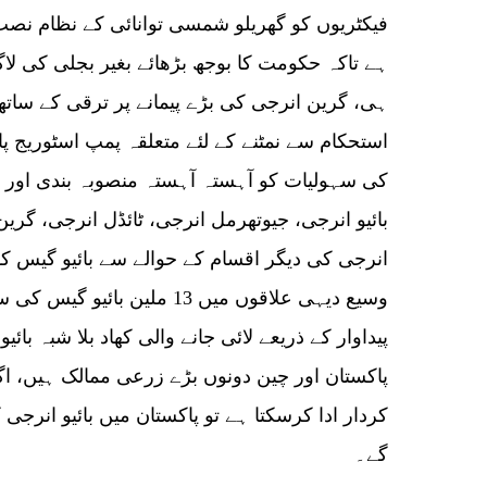
فیکٹریوں کو گھریلو شمسی توانائی کے نظام نص
ہے تاکہ حکومت کا بوجھ بڑھائے بغیر بجلی کی ل
ہی، گرین انرجی کی بڑے پیمانے پر ترقی کے ساتھ 
استحکام سے نمٹنے کے لئے متعلقہ پمپ اسٹوریج پاو
کی سہولیات کو آہستہ آہستہ منصوبہ بندی اور 
انرجی کی دیگر اقسام کے حوالے سے بائیو گیس کو 
وسیع دیہی علاقوں میں 13 ملین 
پیداوار کے ذریعے لائی جانے والی کھاد بلا شبہ بائ
پاکستان اور چین دونوں بڑے زرعی ممالک ہیں، ا
کردار ادا کرسکتا ہے تو پاکستان میں بائیو انرج
گے۔