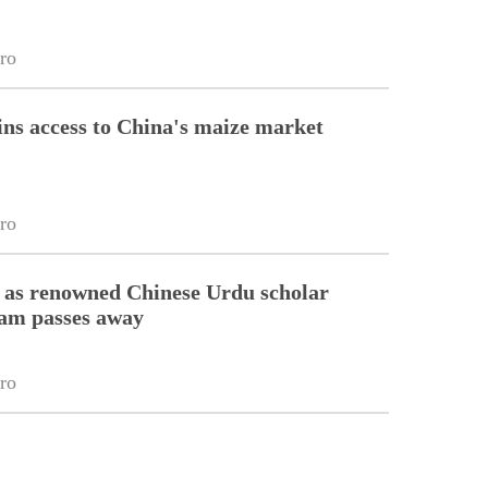
ro
ins access to China's maize market
ro
 as renowned Chinese Urdu scholar
lam passes away
ro