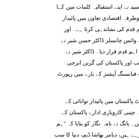
د نے اپنے استقبالیہ کلمات میں کہا
وطرفہ اقتصادی تعاون میں پائیدار
 قدم کی نشاندہی کرتا ہے۔ اور
وائس چانسلر ڈاکٹر حسن شیر نے
ہم قدم قرار دیا۔ ڈاکٹر شیر نے
ب اور پاکستان کی گرین انرجی
فنانسنگ آپشنز کے بارے میں رپورٹ
 پاکستان میں پائیدار توانائی کے
چینی کاروباری ادارے پاکستان کے
 یانگ نے نامہ نگار کو بتایا کہ "ہم
ے ہیں، دیامر بھاشا ڈیم، دنیا کا سب