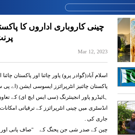
چینی کاروباری اداروں کا پاکست
پرنٹ
Mar 12, 2023
اسلام آباد(گوادر پرو) پاور چائنا اور پاکستان چائن
پاکستان چائنیز انٹرپرائزز ایسوسی ایشن (اے پی س
ہائیڈرو پاور انجینئرنگ (سی ایس ایچ ای) کے تعا
انڈسٹری میں چینی انٹرپرائزز کے ترقیاتی امکانا
جاری کی۔
چین کے صدر شی جن پحنگ کے "صاف پانی اور سرس