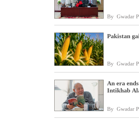
By 
Gwadar P
Pakistan ga
By 
Gwadar P
An era ends
Intikhab A
By 
Gwadar P