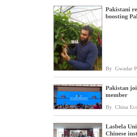
Pakistani r
boosting Pa
By 
Gwadar P
Pakistan jo
member
By 
China Ec
Lasbela Uni
Chinese inst