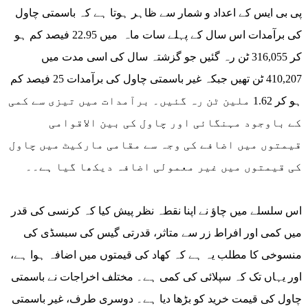
پی بی ایس کے اعداد و شمار سے ظاہر ہوتا ہے کہ باسمتی چاول
کی برآمدات اس سال کے پہلے سات ماہ میں 22.95 فیصد کم ہو
کر 316,055 ٹن رہ گئیں جو گزشتہ سال کی اسی مدت میں
410,207 ٹن تھیں جبکہ غیر باسمتی چاول کی برآمدات 25 فیصد کم
ہو کر 1.62 ملین ٹن رہ گئیں۔ برآمدات میں تیزی سے کمی
کے باوجود مہنگائی اور چاول کی بین الاقوامی
قیمتوں میں اضافے کی وجہ سے مقامی مارکیٹ میں چاول
کی قیمتوں میں غیر معمولی اضافہ دیکھا گیا ہے۔۔
اس سلسلے میں چاؤ نے اپنا نقطہ نظر پیش کیا کہ کرنسی کی قدر
میں کمی اور افراط زر سے متاثر، قدرتی گیس کی سبسڈی کی
منسوخی کا مطلب یہ ہے کہ کھاد کی قیمتوں میں اضافہ ہوا ہے،
اور یہاں تک کہ سپلائی کی کمی ہے۔ مختلف اخراجات نے باسمتی
چاول کی قیمت خرید کو بڑھا دیا ہے۔ دوسری طرف، غیر باسمتی