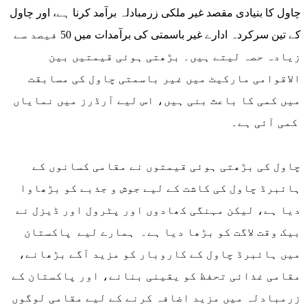
چاول کا بنیادی مقصد غیر ملکی زرمبادلہ برآمد کرنا ہے، اور چاول
کے تین سرکردہ ادارے غیر باسمتی کی برآمدات میں 50 فیصد سے
زیادہ حصہ لیتے ہیں۔ بڑھتی ہوئی قیمتیں بین
الاقوامی مارکیٹ میں غیر باسمتی چاول کی مسابقت
میں کمی کا باعث بنی ہیں، اس لیے آرڈرز میں نمایاں
کمی آئی ہے۔
چاول کی بڑھتی ہوئی قیمتوں نے مقامی کسانوں کے
ہائبرڈ چاول کی کاشت کے لیے جوش و جذبے کو بڑھاوا
دیا ہے، لیکن مہنگی کھادوں اور پٹرول اور ڈیزل نے
بیک وقت لاگت کو بڑھا دیا ہے۔ ہمارے لیے پاکستان
میں ہائبرڈ چاول کے کاروبار کو مزید آگے بڑھانے،
مقامی غذائی تحفظ کو یقینی بنانے، اور پاکستان کے
زرمبادلہ میں مزید اضافہ کرنے کے لیے مقامی لوگوں