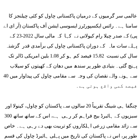
عالمی سر گرمیوں کے درمیان پاکستانی چاول کو کئی چیلنجز کا
سامنا ہے۔ رائس ایکسپورٹرز ایسوسی ایشن آف پاکستان (آر ای اے
پی) کے صدر چیلا رام کیولانی نے کہا کہ مالی سال 2022-23 کے
پہلے سات ماہ کے دوران پاکستانی چاول کی برآمدی قدر گزشتہ
سال کی نسبت 15.82 فیصد کم ہو کر 1.08 بلین امریکی ڈالر تک
پہنچ گئی۔ بنیادی طور پر سندھ میں دھان کے کھیتوں کو سیلاب
سے ہونے والے نقصان کی وجہ سے مقامی چاول کی پیداوار میں 40
فیصد کمی واقع ہوئی ہے۔
چنگفا ہی شینگ تقریباً 20 سالوں سے پاکستان کو چاول، کینولا اور
سبزیوں کے ہائبرڈ بیج فراہم کر رہی ہے، اس کے ساتھ ساتھ 300
سے زائد مقامی زرعی اہلکاروں کو تربیت بھی دے رہی ہے۔ خاص
طور پر، اس نے پاکستان کی تاریخ میں پہلی ہائبرڈ چاول کی قسم