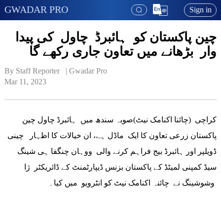
GWADAR PRO
Sign in
چین پاکستان کو ہائبرڈ چاول کی پیدا
وار بڑھانے میں تعاون جاری رکھے گا
By Staff Reporter   | 
Gwadar Pro
Mar 11, 2023
کراچی (چائنا اکنامک نیٹ)صوبہ سندھ میں ہائبرڈ چاول چین
پاکستان زرعی تعاون کا ایک ماڈل ہے، ان خیالات کا اظہار چینی
ڈویلپر اور ہائبرڈ بیج فراہم کرنے والی ووہان چنگفا ہی شینگ
سیڈ کمپنی لمیٹڈ کے پاکستان بزنس ڈیپارٹمنٹ کے ڈائریکٹر ژا
وشوشینگ نے چائنہ اکنامک نیٹ کو انٹرویو میں کیا۔