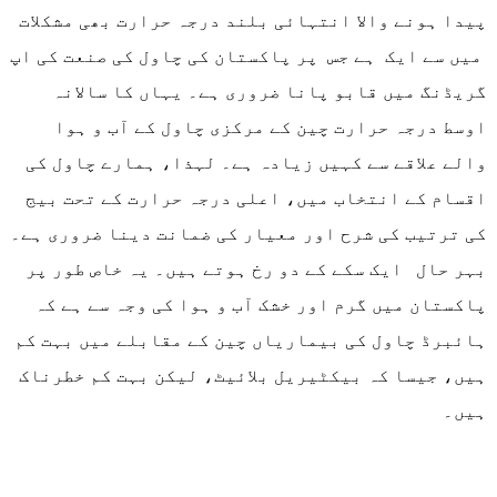
پیدا ہونے والا انتہائی بلند درجہ حرارت بھی مشکلات
میں سے ایک ہے جس پر پاکستان کی چاول کی صنعت کی اپ
گریڈنگ میں قابو پانا ضروری ہے۔ یہاں کا سالانہ
اوسط درجہ حرارت چین کے مرکزی چاول کے آب و ہوا
والے علاقے سے کہیں زیادہ ہے۔ لہذا، ہمارے چاول کی
اقسام کے انتخاب میں، اعلی درجہ حرارت کے تحت بیج
کی ترتیب کی شرح اور معیار کی ضمانت دینا ضروری ہے۔
بہر حال ایک سکے کے دو رخ ہوتے ہیں۔ یہ خاص طور پر
پاکستان میں گرم اور خشک آب و ہوا کی وجہ سے ہے کہ
ہائبرڈ چاول کی بیماریاں چین کے مقابلے میں بہت کم
ہیں، جیسا کہ بیکٹیریل بلائیٹ، لیکن بہت کم خطرناک
ہیں۔