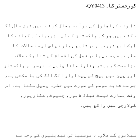
-QY0413 کو رجسٹر کیا۔
ژا ونے کہاچاول کی برآمد بحال کرنے میں تین سال لگ
سکتے ہیں جو کہ پاکستان کے لیے زرمبادلہ کمانے کا
ایک اہم ذریعہ ہے، تاہم ہمارے پاس ایسے حالات کا
حلہے۔ سب سے پہلے، فصل کی اقسام کی تنا وکے خلاف
مزاحمت کو بہتر بنایا جانا چاہیے۔ دوسرا، پاکستان
اور چین میں بیج کی پیداوار الگ الگ کی جا سکتی ہے،
جس سے شدید موسم کی صورت میں خطرہ پھیل سکتا ہے۔ اس
وقت ہمارے ٹیسٹ فیلڈ لاہور، چنیوٹ، شکارپور،
گولارچی میں واقع ہیں۔
سیلابوں کے علاوہ، موسمیاتی تبدیلیوں کی وجہ سے