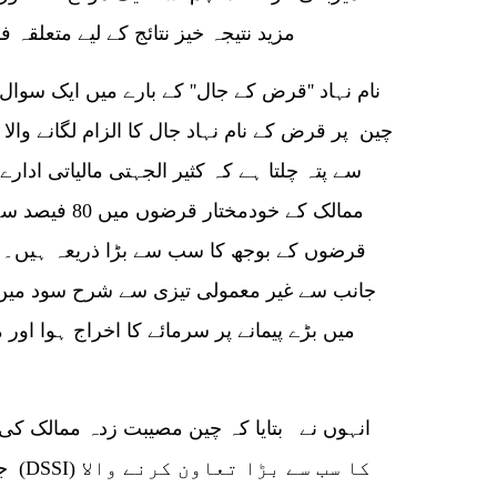
مزید نتیجہ خیز نتائج کے لیے متعلقہ
نام نہاد ''قرض کے جال'' کے بارے میں ایک سوا
چین پر قرض کے نام نہاد جال کا الزام لگانے والا
سے پتہ چلتا ہے کہ کثیر الجہتی مالیاتی ادار
ممالک کے خودمخ
قرضوں کے بوجھ کا سب سے بڑا ذریعہ ہیں۔ 
جانب سے غیر معمولی تیزی سے شرح سود میں
میں بڑے پیمانے پر سرمائے کا اخراج ہوا او
انہوں نے بتایا کہ چین مصیبت زدہ ممالک کی 