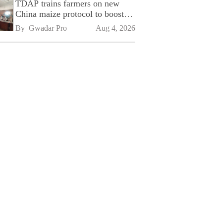
TDAP trains farmers on new
China maize protocol to boost
exports
By 
Gwadar Pro
Aug 4, 2026