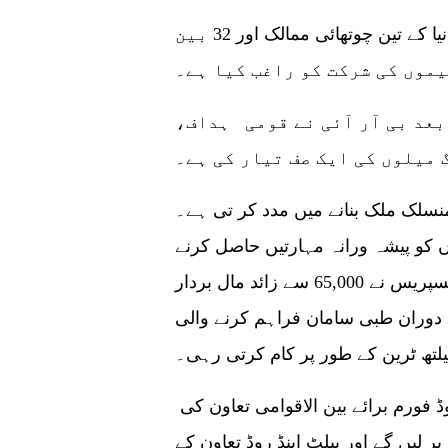
انہوں نے کہا کہ بیلٹ اینڈ روڈ انیشیٹو نے دنیا کے تین چوتھائی ممالک اور 32 بین
یموں کی شرکت کو راغب کیا ہے۔
 بعد بی آر آئی نے قومی ہداف،
میلوں کی ایک صف تیار کی ہے۔
نسلک ملک بنانے میں مدد کر تی ہے۔
 نوجوانوں کو پیشہ ورانہ مہارتیں حاصل کرنے
میں مدد کرتی ہیں۔ چائنا-یورپ ریلوے ایکسپریس نے 65,000 سے زائد مال بردار
دوران طبی سامان فراہم کرنے والی
لتھ ٹرین کے طور پر کام کرتی رہی۔
انہوں نے کہا اس سال چین تیسرے بیلٹ اینڈ روڈ فورم برائے بین الاقوامی تعاون کی
 لیں گے اور بیلٹ اینڈ روڈ تعاون کے