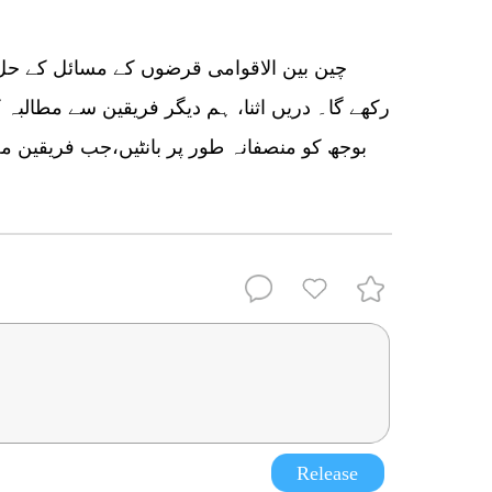
رکھے گا۔ دریں اثنا، ہم دیگر فریقین سے مطالبہ 
بوجھ کو منصفانہ طور پر بانٹیں،جب فریقین م
Release