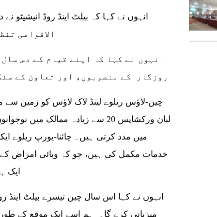
الاقوامی تنظ
انہوں نے کہا کہ اپنے قیام کے دس سال
روزگار کے منصوبوں، اور تعاون کے سنگ 
چین-لاؤس ریلوے لینڈ لاک لاؤس کو زمین سے م
لبان ورکشاپس 20 سے زیادہ ممالک میں
خدمات مکمل کی ہیں، جو کہ وبائی امراض کے 
ایک ہی
میزبانی کرے گا۔ ہم اسے ایک موقع کے طور پر