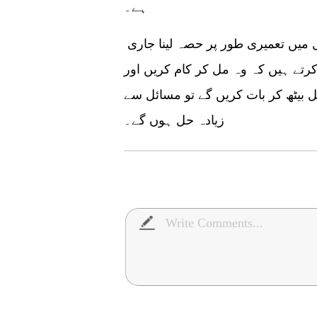
ہے۔
چین بین الاقوامی قرضوں کے مسائل کے حل میں تعمیری طور پر حصہ لینا جاری
کرتے ہیں کہ وہ مل کر کام کریں اور
ل بیٹھ کر بات کریں گے تو مسائل سے
زیادہ حل ہوں گے۔