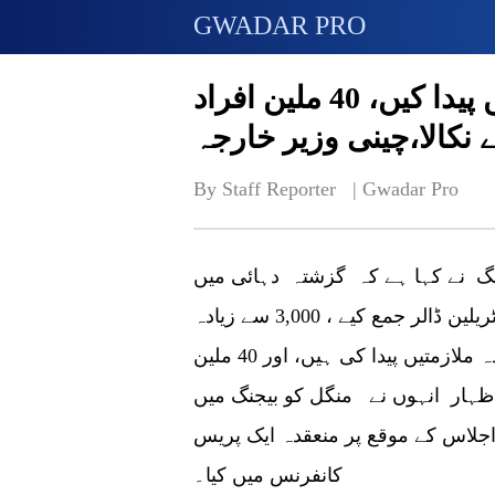
GWADAR PRO
بی آر آئی نے 420,000 ملازمتیں پیدا کیں، 40 ملین افراد
نکالا،چینی وزیر خارجہ
By Staff Reporter   | 
Gwadar Pro
انگ نے کہا ہے کہ گزشتہ دہائی میں
بیلٹ اینڈ روڈ انیشیٹو (بی آر آئی) نے تقریباً 1 ٹریلین ڈالر جمع کیے ، 3,000 سے زیادہ
تعاون کے منصوبے شروع کیے ، 420,000 سے زیادہ ملازمتیں پیدا کی ہیں، اور 40 ملین
 اظہار انہوں نے منگل کو بیجنگ میں
اجلاس کے موقع پر منعقدہ ایک پریس
کانفرنس میں کیا۔