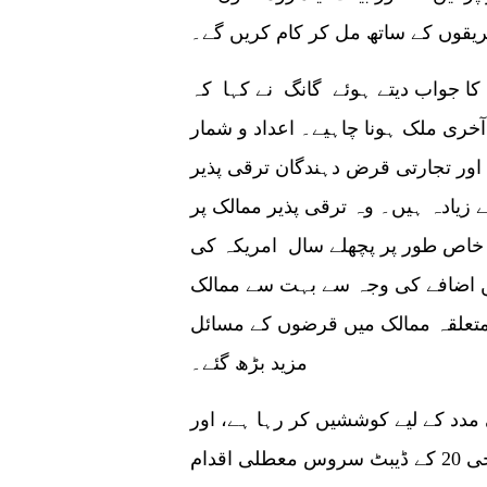
 فریقوں کے ساتھ مل کر کام کریں گے۔
ل کا جواب دیتے ہوئے گانگ نے کہا کہ
 آخری ملک ہونا چاہیے۔ اعداد و شمار
ے اور تجارتی قرض دہندگان ترقی پذیر
تار قرضوں میں 80 فیصد سے زیادہ ہیں۔ وہ ترقی پذیر ممالک پر
خاص طور پر پچھلے سال امریکہ کی
 اضافے کی وجہ سے بہت سے ممالک
ر متعلقہ ممالک میں قرضوں کے مسائل
مزید بڑھ گئے۔
مدد کے لیے کوششیں کر رہا ہے، اور
جی 20 کے ڈیبٹ سروس معطلی اقدام (DSSI) کا سب سے بڑا تعاون کرنے والا