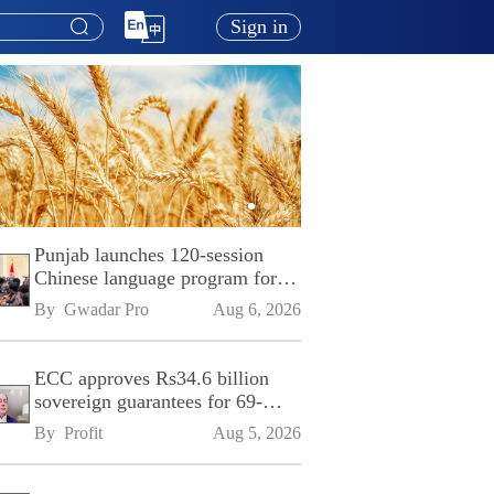
Sign in
Punjab launches 120-session
Chinese language program for
SPU
By 
Gwadar Pro
Aug 6, 2026
ECC approves Rs34.6 billion
sovereign guarantees for 69-
kilometre Sialkot-Kharian
By 
Profit
Aug 5, 2026
Motorway