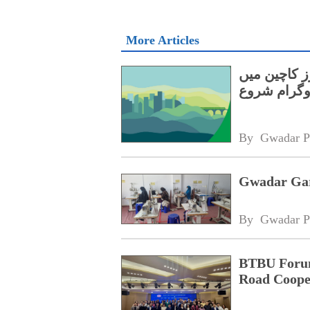
More Articles
 اسکالرز کاچین میں
وگرام شروع
By 
Gwadar P
Gwadar Gar
By 
Gwadar P
BTBU Forum 
Road Coope