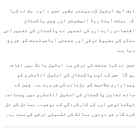
ایف ایف اسٹیل کے سینئر مشیر حسن د اود بٹ نے کہا
کہ بیلٹ اینڈ روڈ انیشیٹو اور چین پاکستان
اقتصادی راہداری کی تعمیر نے پاکستان کی تعمیراتی
منڈی کی مضبوط ترقی اور صنعتی ایڈجسٹمنٹ کو فروغ
دیا ہے۔
حسن نے کہا صنعت کی ترقی سے اسٹیل مانگ میں اضافہ
ہو گا جس کے لیے پاکستان کی اسٹیل انڈسٹری کو
پیداواری صلاحیت کو بڑھانے کی ضرورت ہے۔ چین کے
ساتھ تعاون پاکستان کی اسٹیل انڈسٹری میں پسماندہ
ٹیکنالوجی اور کم کارکردگی کے موجودہ مسائل کو حل
کرے گا، جو دونوں ممالک کی تکمیلی ترقی کی سمت ہے۔