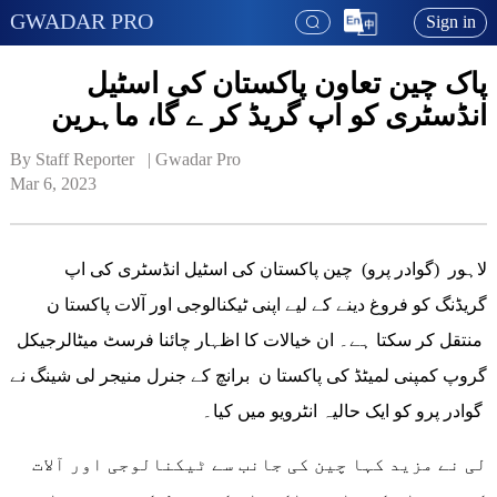
GWADAR PRO
Sign in
پاک چین تعاون پاکستان کی اسٹیل
انڈسٹری کو اپ گریڈ کر ے گا، ماہرین
By Staff Reporter   | 
Gwadar Pro
Mar 6, 2023
لاہور (گوادر پرو) چین پاکستان کی اسٹیل انڈسٹری کی اپ
گریڈنگ کو فروغ دینے کے لیے اپنی ٹیکنالوجی اور آلات پاکستا ن
منتقل کر سکتا ہے۔ ان خیالات کا اظہار چائنا فرسٹ میٹالرجیکل
گروپ کمپنی لمیٹڈ کی پاکستا ن برانچ کے جنرل منیجر لی شینگ نے
گوادر پرو کو ایک حالیہ انٹرویو میں کیا۔
لی نے مزید کہا چین کی جانب سے ٹیکنالوجی اور آلات