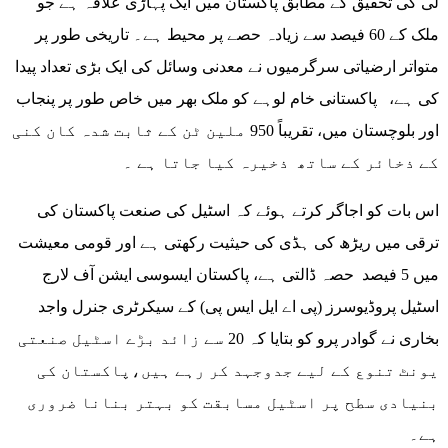
لی کی تحقیق کے مطابق پاکستان میں ایک پہاڑی علاقہ ہے جو
ملک کے 60 فیصد سے زیادہ حصے پر محیط ہے۔ تاریخی طور پر
متواتر ارضیاتی سرگرمیوں نے معدنی وسائل کی ایک بڑی تعداد پیدا
کی ہے، پاکستانی خام لوہے کو ملک بھر میں خاص طور پر پنجاب
اور بلوچستان میں، تقریباً 950 ملین ٹن کے ثابت شدہ کان کنی
کے ذخائر کے ساتھ ذخیرہ کیا جاتا ہے ۔
اس بات کو اجاگر کرتے ہوئے کہ اسٹیل کی صنعت پاکستان کی
ترقی میں ریڑھ کی ہڈی کی حیثیت رکھتی ہے اور قومی معیشت
میں 5 فیصد حصہ ڈالتی ہے، پاکستان ایسوسی ایشن آف لارج
اسٹیل پروڈیوسرز (پی اے ایل ایس پی) کے سیکرٹری جنرل واجد
بخاری نے گوادر پرو کو بتایا کہ 20 سے زائد بڑے اسٹیل صنعتی
یونٹ تنوع کے لیے جدوجہد کر رہے ہیں،پاکستان کی
بنیادی سطح پر اسٹیل مسابقت کو بہتر بنانا ضروری
ہے۔