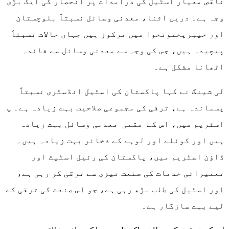
ناقص معیار اسٹیل کی درآمدات پر انحصار کی ایک بڑی
وجہ ہے۔ دریں اثنا، معدنی وسائل نسبتاً بلوچستان
اور خیبرپختونخوا میں مرکوز ہیں جہاں حالات نسبتاً
پیچیدہ ہیں، جس کی وجہ سے معدنی وسائل سے فائدہ
اٹھانا مشکل ہے۔
لی شینگ نے کہا پاکستان کی اسٹیل انڈسٹری نسبتاً
پسماندہ ہے، ترقی کی مجموعی صلاحیت بہت زیادہ ہے۔ پ
اسٹریم میں، اس کے مقمی معدنی وسائل بہت زیادہ
ہیں اور کوئلے اور لوہے کے ذخائر بہت زیادہ ہیں۔
ڈاؤن اسٹریم میں، پاکستان کی رئیل اسٹیٹ اور
تعمیراتی خدمات کی صنعت تیزی سے ترقی کر رہی ہے،
اور اسٹیل کی طلب بڑھ رہی ہے، جو اس صنعت کی ترقی کے
لیے بہت سازگار ہے۔