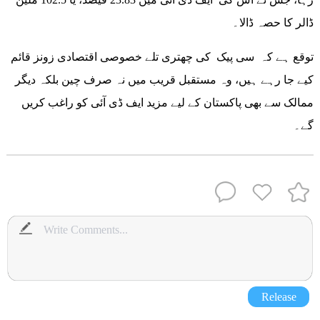
ڈالر کا حصہ ڈالا۔
توقع ہے کہ سی پیک کی چھتری تلے خصوصی اقتصادی زونز قائم
کیے جا رہے ہیں، وہ مستقبل قریب میں نہ صرف چین بلکہ دیگر
ممالک سے بھی پاکستان کے لیے مزید ایف ڈی آئی کو راغب کریں
گے۔
Release