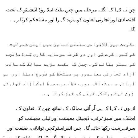
چن نے کہا کہ اگلے مرحلے میں چین بیلٹ اینڈ روڈ انیشیٹو کے تحت
اقتصادی اور تجارتی تعاون کو مزید گہرا اور مستحکم کرتا رہے
گا۔
حکومت بین الاقوامی صنعتی تعاون میں اپنی شمولیت
کو گہرا کرے گی اور دو طرفہ سرمایہ کاری کے ڈھانچے
کو بہتر بنائے گی۔ چین کا مقصد مزید ممالک کے ساتھ
آزاد تجارتی معاہدوں پر دستخط کو فروغ دینا اور بی
آر آئی سے متعلقہ پورے خطے پر محیط ایک آزاد تجارتی
زون نیٹ ورک کی ترقی کو تیز کرنا ہے۔
انہوں نے کہا کہ بی آر آئی ممالک کے ساتھ چین کے تعاون کے
ایجنڈے میں سبز ترقی، ڈیجیٹل معیشت اور نیلی معیشت کو
سرفہرست رکھا جائے گا۔ چین انفراسٹرکچر، توانائی، صنعت اور
تجارت میں تعاون کو مزید سرسبز بنائے گا۔ ''سلک روڈ ای کامرس''