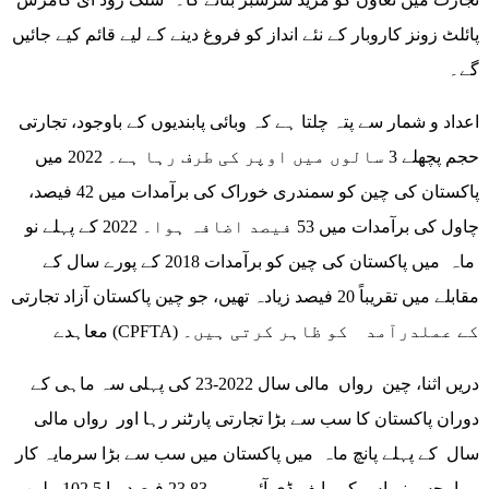
پائلٹ زونز کاروبار کے نئے انداز کو فروغ دینے کے لیے قائم کیے جائیں
گے۔
اعداد و شمار سے پتہ چلتا ہے کہ وبائی پابندیوں کے باوجود، تجارتی
حجم پچھلے 3 سالوں میں اوپر کی طرف رہا ہے۔ 2022 میں
پاکستان کی چین کو سمندری خوراک کی برآمدات میں 42 فیصد،
چاول کی برآمدات میں 53 فیصد اضافہ ہوا۔ 2022 کے پہلے نو
ماہ میں پاکستان کی چین کو برآمدات 2018 کے پورے سال کے
مقابلے میں تقریباً 20 فیصد زیادہ تھیں، جو چین پاکستان آزاد تجارتی
معاہدے (CPFTA) کے عملدرآمد کو ظاہر کرتی ہیں۔
دریں اثنا، چین رواں مالی سال 2022-23 کی پہلی سہ ماہی کے
دوران پاکستان کا سب سے بڑا تجارتی پارٹنر رہا اور رواں مالی
سال کے پہلے پانچ ماہ میں پاکستان میں سب سے بڑا سرمایہ کار
رہا، جس نے اس کی ایف ڈی آئی میں 23.83 فیصد، یا 102.5 ملین