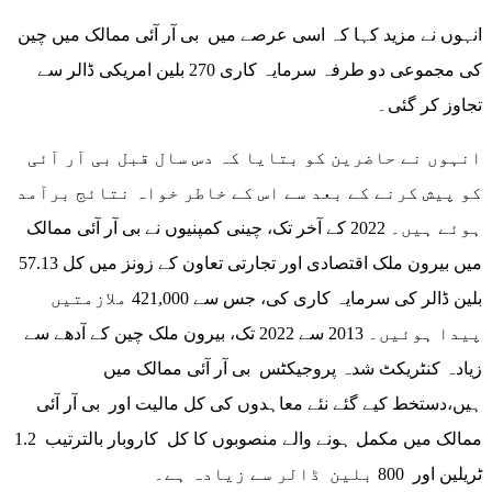
انہوں نے مزید کہا کہ اسی عرصے میں بی آر آئی ممالک میں چین
کی مجموعی دو طرفہ سرمایہ کاری 270 بلین امریکی ڈالر سے
تجاوز کر گئی۔
انہوں نے حاضرین کو بتایا کہ دس سال قبل بی آر آئی
کو پیش کرنے کے بعد سے اس کے خاطر خواہ نتائج برآمد
ہوئے ہیں۔ 2022 کے آخر تک، چینی کمپنیوں نے بی آر آئی ممالک
میں بیرون ملک اقتصادی اور تجارتی تعاون کے زونز میں کل 57.13
بلین ڈالر کی سرمایہ کاری کی، جس سے 421,000 ملازمتیں
پیدا ہوئیں۔ 2013 سے 2022 تک، بیرون ملک چین کے آدھے سے
زیادہ کنٹریکٹ شدہ پروجیکٹس بی آر آئی ممالک میں
ہیں،دستخط کیے گئے نئے معاہدوں کی کل مالیت اور بی آر آئی
ممالک میں مکمل ہونے والے منصوبوں کا کل کاروبار بالترتیب 1.2
ٹریلین اور 800 بلین ڈالر سے زیادہ ہے۔