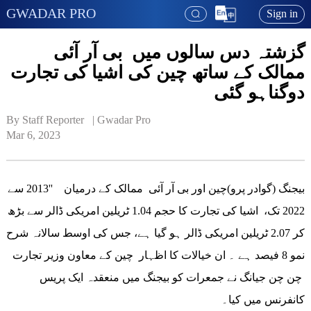
GWADAR PRO
Sign in
گزشتہ دس سالوں میں بی آر آئی
ممالک کے ساتھ چین کی اشیا کی تجارت
دوگناہو گئی
By Staff Reporter   | 
Gwadar Pro
Mar 6, 2023
بیجنگ (گوادر پرو)چین اور بی آر آئی ممالک کے درمیان ''2013 سے
2022 تک، اشیا کی تجارت کا حجم 1.04 ٹریلین امریکی ڈالر سے بڑھ
کر 2.07 ٹریلین امریکی ڈالر ہو گیا ہے، جس کی اوسط سالانہ شرح
نمو 8 فیصد ہے ۔ ان خیالات کا اظہار چین کے معاون وزیر تجارت
چن چن جیانگ نے جمعرات کو بیجنگ میں منعقدہ ایک پریس
کانفرنس میں کیا۔