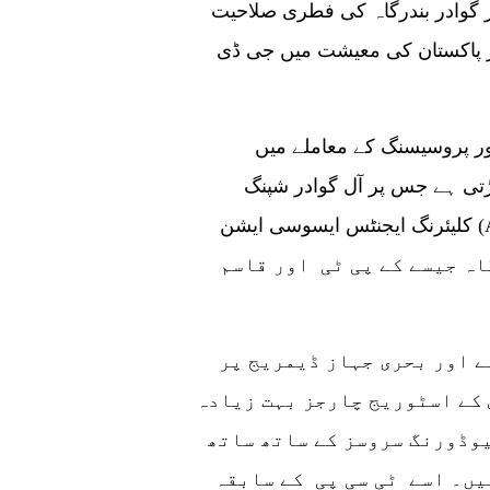
 گوادر بندرگاہ کی فطری صلاحیت
خر پاکستان کی معیشت میں جی ڈی
ور پروسیسنگ کے معاملے میں
ڑتی ہے جس پر آل گوادر شپنگ
کلیئرنگ ایجنٹس ایسوسی ایشن (AGSCAA) کے رکن نے کہا کہ حقائق یہ ہیں
ہ جیسے کے پی ٹی اور قاسم
دونوں بندرگاہوں پر ہمیشہ بھیڑ رہتی ہے اور بحری جہاز ڈیمریج پر
 کے اسٹوریج چارجز بہت زیادہ
یوڈورنگ سروسز کے ساتھ ساتھ
یں۔ اسے ٹی سی پی کے سابقہ