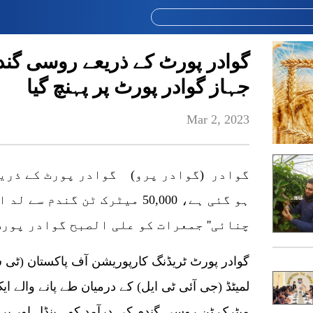
گوادر پورٹ کے ذریعے روسی گند
جہاز گوادر پورٹ پر پہنچ گیا
Mar 2, 2023
گوادر (گوادر پرو) گوادر پورٹ کے ذریع
ہو گئی ہے، 50,000 میٹرک ٹن گندم
چنائی'' جمعرات کو علی الصبح گوادر پورٹ
گوادر پورٹ ٹریڈنگ کارپوریشن آف پاکستان (ٹی سی
میٹرک ٹن روسی گندم کی درآمد کو ہینڈل اور 