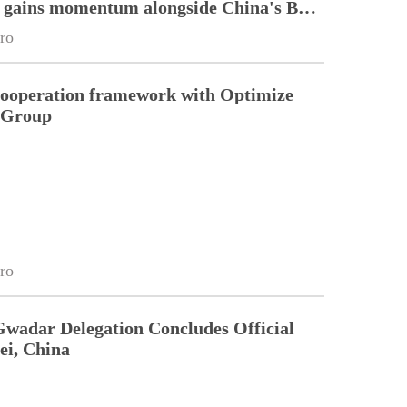
n gains momentum alongside China's BRI
ro
cooperation framework with Optimize
n Group
ro
Gwadar Delegation Concludes Official
ei, China