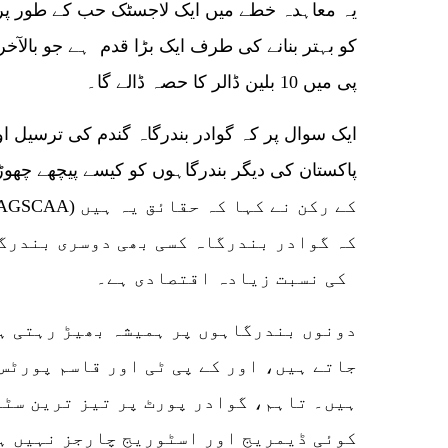
یہ معاہدہ خطے میں ایک لاجسٹک حب کے طور پر
کو بہتر بنانے کی طرف ایک بڑا قدم ہے جو بالآ
پی میں 10 بلین ڈالر کا حصہ ڈالے گا۔
ایک سوال پر کہ گوادر بندرگاہ گندم کی ترسیل ا
پاکستان کی دیگر بندرگاہوں کو کیسے پیچھے چھو
کہ گوادر بندرگاہ کسی بھی دوسری بندرگا
کی نسبت زیادہ اقتصادی ہے۔
جاتے ہیں، اور کے پی ٹی اور قاسم پورٹس
ہیں۔ تاہم، گوادر پورٹ پر تیز ترین سٹ
کوئی ڈیمریج اور اسٹوریج چارجز نہیں ہ