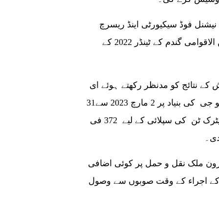
جی پی اے کے ایک اہلکار نے گوادر پرو کو بتایا کہ نیشنل فوڈ سیکیورٹی اینڈ ریسرچ
منسٹری نے 30 نومبر 2022 کو کھولے گئے 7ویں بین الاقوامی گندم کے ٹینڈر 2022 کے
 کے نتائج کو مدنظر رکھتے ہوئے ای
سی سی نے روسی کمپنی پروڈینٹورنگ سے جی ٹو جی کی بنیاد پر 2 مارچ 2023 سے31
مارچ کی مدت میں گوادر پورٹ پر 450,000 میٹرک ٹن کی سپلائی کے لیے 372 فی
درون ملک نقل و حمل پر کوئی اضافی
کے اجراء کے وقت صوبوں سے وصول