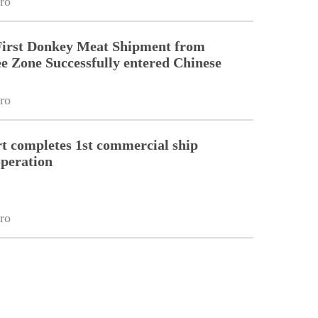
ro
First Donkey Meat Shipment from
 Zone Successfully entered Chinese
ro
 completes 1st commercial ship
peration
ro