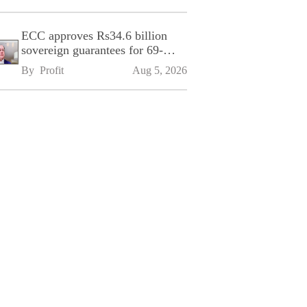
ECC approves Rs34.6 billion
sovereign guarantees for 69-
kilometre Sialkot-Kharian
By 
Profit
Aug 5, 2026
Motorway