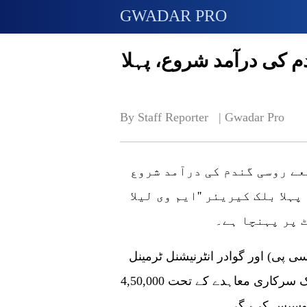
GWADAR PRO
م کی درآمد شروع، پہلا
By Staff Reporter   | 
Gwadar Pro
ے روسی گندم کی درآمد شروع
 سے لد ا پہلا بلک کیریئر ''ایم وی لیلا
 پر پہنچا ہے۔
 پی) اور گوادر انٹرنیشنل ٹرمینل
لمیٹڈ (جی آئی ٹی ایل) کے درمیان طے پانے والے ایک سرکاری معاہدے کے تحت 4,50,000
پروسیس کرے گی۔