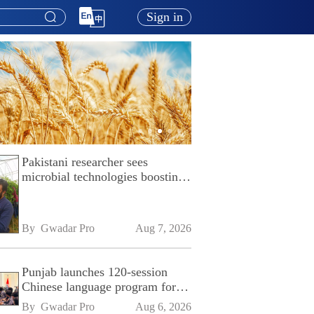
Sign in
Pakistani researcher sees
microbial technologies boosting
Pakistan's agriculture
By 
Gwadar Pro
Aug 7, 2026
Punjab launches 120-session
Chinese language program for
SPU
By 
Gwadar Pro
Aug 6, 2026