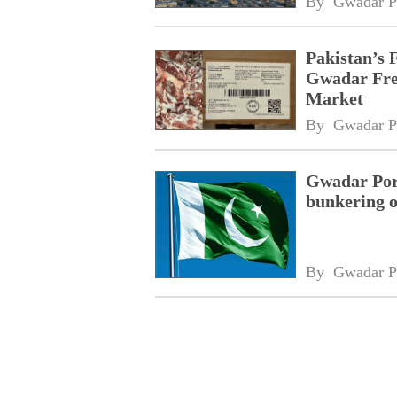
By 
Gwadar P
Pakistan’s 
Gwadar Free
Market
By 
Gwadar P
Gwadar Port
bunkering o
By 
Gwadar P