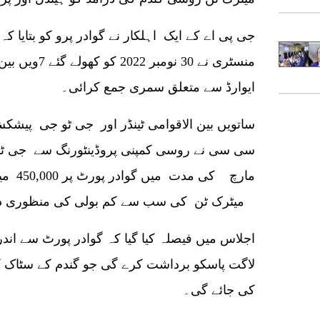
ایوارڈ سے متعلق سمری جمع کرائی۔
ساتویں بین الاقوامی ٹینڈر اور جی ٹو جی پیشکش
میٹرک ٹن کی سب سے کم بولی کی منظوری دی۔
اجلاس میں فیصلہ کیا گیا کہ گوادر پورٹ سے ان
لاگت پاسکو برداشت کرے گی جو گندم کے سٹاک 
کی جائے گی۔