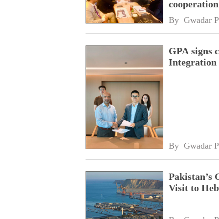
cooperatio
network
By 
Gwadar P
GPA signs 
Integratio
By 
Gwadar P
Pakistan’s 
Visit to Heb