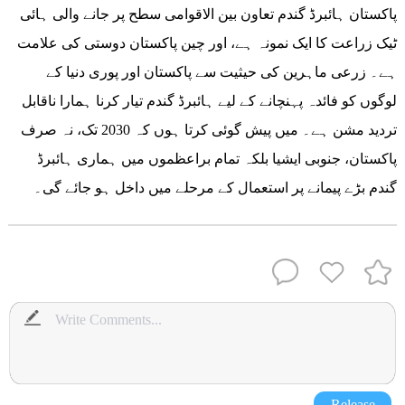
پاکستان ہائبرڈ گندم تعاون بین الاقوامی سطح پر جانے والی ہائی
ٹیک زراعت کا ایک نمونہ ہے، اور چین پاکستان دوستی کی علامت
ہے۔ زرعی ماہرین کی حیثیت سے پاکستان اور پوری دنیا کے
لوگوں کو فائدہ پہنچانے کے لیے ہائبرڈ گندم تیار کرنا ہمارا ناقابل
تردید مشن ہے۔ میں پیش گوئی کرتا ہوں کہ 2030 تک، نہ صرف
پاکستان، جنوبی ایشیا بلکہ تمام براعظموں میں ہماری ہائبرڈ
گندم بڑے پیمانے پر استعمال کے مرحلے میں داخل ہو جائے گی۔
Release