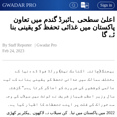
GWADAR PRO
Sign in
اعلیٰ سطحی ہائبرڈ گندم میں تعاون
پاکستان میں غذائی تحفظ کو یقینی بنا
ئے گا
By Staff Reporter   | 
Gwadar Pro
Feb 24, 2023
بیجنگ (چائنہ اکنامک نیٹ) ورلڈ فوڈ ڈے دنیا کے
مختلف ممالک میں غذائی تحفظ کو یقینی بنانے کے لیے
عالمی کوششوں کی ضرورت کو اجاگر کرتا ہے،" گزشتہ
سال وزیر اعظم شہباز شریف نے ٹوئٹ میں سیلاب کی وجہ
سے خوراک کی قلت پر اپنے تحفظات کا اظہار کیا ہے۔
2022 میں پاکستان میں تباہ کن سیلاب نے لاکھوں ہیکٹر پر کھڑی