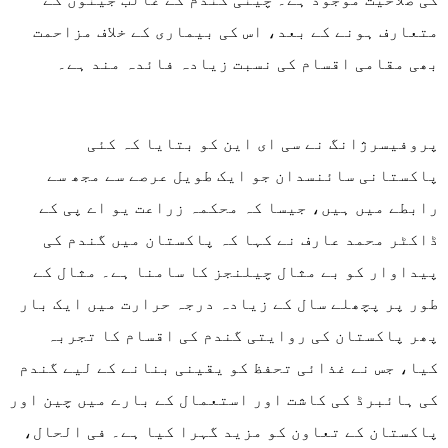
متعارف ہونے کے بعد، اس کی بیماری کے خلاف مزاحمت
بھی مقامی اقسام کی نسبت زیادہ فائدہ مند ہے۔
پروفیسرژانگ نے سی ای این کو بتایا کہ کئی
پاکستانی سائنسدان جو ایک طویل عرصے سے مجھ سے
رابطے میں ہیں، جیسا کہ محکمہ زراعت یو اے پی کے
ڈاکٹر محمد عارف نے کہا کہ پاکستان میں گندم کی
پیداوار کو بے مثال چیلنجز کا سامنا ہے۔ مثال کے
طور پر پچھلے سال کے زیادہ درجہ حرارت میں ایک بار
پھر پاکستان کی روایتی گندم کی اقسام کا تجربہ
کیا، جس نے غذائی تحفظ کو یقینی بنانے کے لیے گندم
کی ہائبرڈ کی کاشت اور استعمال کے بارے میں چین اور
پاکستان کے تعاون کو مزید گہرا کیا ہے۔ فی الحال،