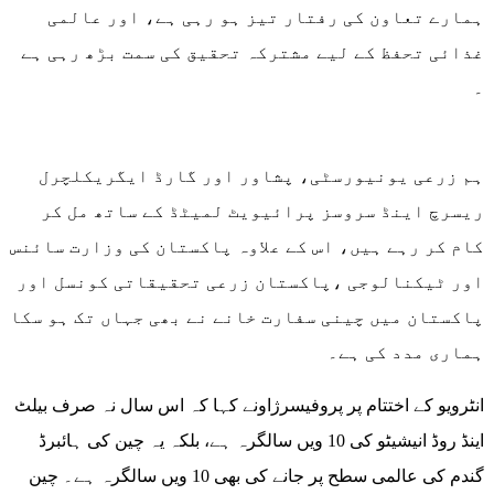
ہمارے تعاون کی رفتار تیز ہو رہی ہے، اور عالمی
غذائی تحفظ کے لیے مشترکہ تحقیق کی سمت بڑھ رہی ہے
۔
ہم زرعی یونیورسٹی، پشاور اور گارڈ ایگریکلچرل
ریسرچ اینڈ سروسز پرائیویٹ لمیٹڈ کے ساتھ مل کر
کام کر رہے ہیں، اس کے علاوہ پاکستان کی وزارت سائنس
اور ٹیکنالوجی ،پاکستان زرعی تحقیقاتی کونسل اور
پاکستان میں چینی سفارت خانے نے بھی جہاں تک ہو سکا
ہماری مدد کی ہے۔
انٹرویو کے اختتام پر پروفیسرژاونے کہا کہ اس سال نہ صرف بیلٹ
اینڈ روڈ انیشیٹو کی 10 ویں سالگرہ ہے، بلکہ یہ چین کی ہائبرڈ
گندم کی عالمی سطح پر جانے کی بھی 10 ویں سالگرہ ہے۔ چین