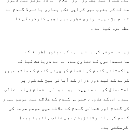
سے لے کر جنوب میں کراچی تک، ہماری ہائبرڈ گندم نے
تمام بڑے پیداواری خطوں میں اچھی کارکردگی کا
مظاہرہ کیا ہے ۔
زیادہ خوشی کی بات یہ ہے کہ دونوں اطراف کے
سائنسدانوں کے تعاون سے، ہم نے دریافت کیا کہ
پاکستانی گندم کی اقسام کو چینی گندم کے ساتھ عبور
کرنے کے لیے دور دراز کے آبائی بیج کے طور پر
استعمال کر نے سے پیدا ہونے والی اقسام زیادہ غالب
ہیں۔ اس کے علاوہ، جنوبی گندم کے علاقے میں موسم بہار
کی گندم اور شمالی گندم کے علاقے میں موسم سرما کی
گندم کی ہائبرڈائزیشن بھی غالب ہائبرڈ پیدا
کرسکتی ہے۔