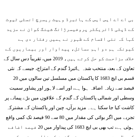
بی اے اے ایس ایس کے ہائبرڈ وہیٹ ریسرچ انسٹی ٹیوٹ
کے ڈپٹی ڈائریکٹر پروفیسرژانگ شینگ کوان نے مزید
کہا کہ نئی اقسام کے ظہور نے ہمیں رفتار دی ہے
کیونکہ ہم دو اہم مسائل، پیداوار اور بیماریوں کے
خلاف مزاحمت کو حل کرتے ہیں، 2019 میں، تقریباً دس سال کے
تعاون کے بعد، منتخب شدہ ہائبرڈ گندم کے امتزاج، جیسے کہ نئی
قسم بی ایچ 1683 کا پاکستان میں مسلسل تین سالوں میں 20
فیصد سے زیادہ اضافہ ہوا ہے، اور اسے لاہور اور پشاور سمیت
وسطی اور شمالی پاکستان کے گندم کے علاقوں میں بڑے پیمانے پر
کاشت کیا جا سکتا ہے۔ مزید برآں، چین اور پاکستان کے مشترکہ
تجربے میں اگر بوائی کی مقدار میں 80 سے 90 فیصد تک کمی واقع
ہوئی ہے، تب بھی بی ایچ 1683 کی پیداوار میں 20 فیصد اضافے
کی صلاحیت موجود ہے۔ چینی گندم کے غالب جینوں کے