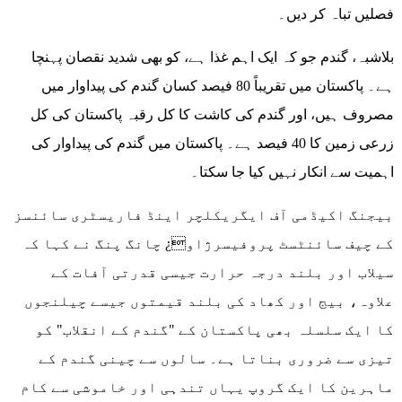
فصلیں تباہ کر دیں۔
بلاشبہ، گندم جو کہ ایک اہم غذا ہے، کو بھی شدید نقصان پہنچا
ہے۔ پاکستان میں تقریباً 80 فیصد کسان گندم کی پیداوار میں
مصروف ہیں، اور گندم کی کاشت کا کل رقبہ پاکستان کی کل
زرعی زمین کا 40 فیصد ہے۔ پاکستان میں گندم کی پیداوار کی
اہمیت سے انکار نہیں کیا جا سکتا۔
بیجنگ اکیڈمی آف ایگریکلچر اینڈ فاریسٹری سائنسز
کے چیف سائنٹسٹ پروفیسرژاو¿ چانگ پنگ نے کہا کہ
سیلاب اور بلند درجہ حرارت جیسی قدرتی آفات کے
علاوہ، بیج اور کھاد کی بلند قیمتوں جیسے چیلنجوں
کا ایک سلسلہ بھی پاکستان کے "گندم کے انقلاب" کو
تیزی سے ضروری بناتا ہے۔ سالوں سے چینی گندم کے
ماہرین کا ایک گروپ یہاں تندہی اور خاموشی سے کام