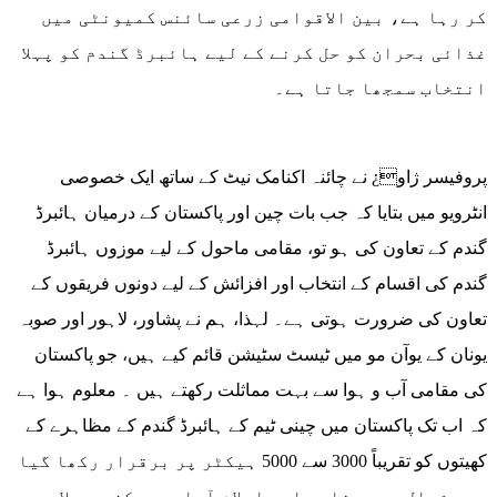
کر رہا ہے، بین الاقوامی زرعی سائنس کمیونٹی میں
غذائی بحران کو حل کرنے کے لیے ہائبرڈ گندم کو پہلا
انتخاب سمجھا جاتا ہے۔
پروفیسر ژاو¿ نے چائنہ اکنامک نیٹ کے ساتھ ایک خصوصی
انٹرویو میں بتایا کہ جب بات چین اور پاکستان کے درمیان ہائبرڈ
گندم کے تعاون کی ہو تو، مقامی ماحول کے لیے موزوں ہائبرڈ
گندم کی اقسام کے انتخاب اور افزائش کے لیے دونوں فریقوں کے
تعاون کی ضرورت ہوتی ہے۔ لہذا، ہم نے پشاور، لاہور اور صوبہ
یونان کے یوآن مو میں ٹیسٹ سٹیشن قائم کیے ہیں، جو پاکستان
کی مقامی آب و ہوا سے بہت مماثلت رکھتے ہیں ۔ معلوم ہوا ہے
کہ اب تک پاکستان میں چینی ٹیم کے ہائبرڈ گندم کے مظاہرے کے
کھیتوں کو تقریباً 3000 سے 5000 ہیکٹر پر برقرار رکھا گیا
ہے۔ شمال میں پشاور اور اسلام آباد، مرکز میں لاہور