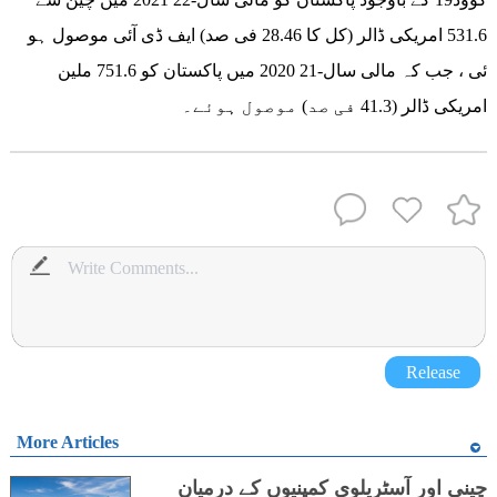
531.6 امریکی ڈالر (کل کا 28.46 فی صد) ایف ڈی آئی موصول ہو
ئی ، جب کہ مالی سال-21 2020 میں پاکستان کو 751.6 ملین
امریکی ڈالر (41.3 فی صد) موصول ہوئے۔
Release
More Articles
چینی اور آسٹریلوی کمپنیوں کے درمیان