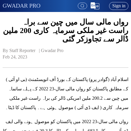
GWADAR PRO
Sign in
رواں مالی سال میں چین سے براہ
راست غیر ملکی سرمایہ کاری 200 ملین
ڈالر سے تجاوزکر گئی
By Staff Reporter   | 
Gwadar Pro
Feb 24, 2023
اسلام آباد (گوادر پرو) پاکستان کے بورڈ آف انویسٹمنٹ (بی او آئی )
کے مطابق پاکستان کو رواں مالی سال-23 2022 کے پہلے ساتماہ
میں چین سے 200.2 ملین امریکی ڈالر کی براہ راست غیر ملکی
سرمایہ کاری ( ایف ڈی آئی ) موصول ہوئی ہے۔ پاکستان کا ڈیٹا۔
رواں مالی سال-23 2022 میں پاکستان کو موصول ہونے والی ایف
ڈی آئی میں کل 683.5 ملین امریکی ڈالر کا 29.3 فیصد حصہ چین کا