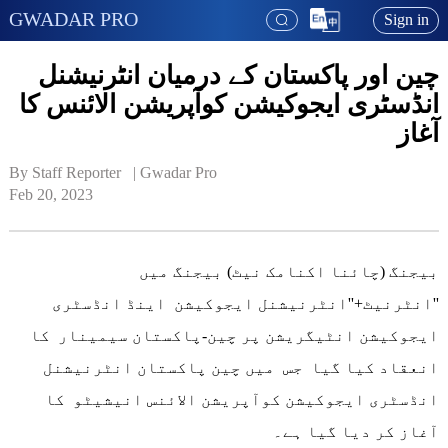
GWADAR PRO
Sign in
چین اور پاکستان کے درمیان انٹرنیشنل
انڈسٹری ایجوکیشن کوآپریشن الائنس کا
آغاز
By Staff Reporter   | 
Gwadar Pro
Feb 20, 2023
بیجنگ (چائنا اکنامک نیٹ) بیجنگ میں
''انٹرنیٹ+''انٹرنیشنل ایجوکیشن اینڈ انڈسٹری
ایجوکیشن انٹیگریشن پر چین-پاکستان سیمینار کا
انعقاد کیا گیا جس میں چین پاکستان انٹرنیشنل
انڈسٹری ایجوکیشن کوآپریشن الائنس انیشیٹو کا
آغاز کر دیا گیا ہے۔