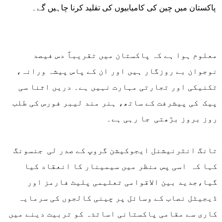
پاکستان میں چین کی کامیابیوں کی تقلید کرنا چاہیں گے۔
معلوم ہوا ہے کہ پاکستان میں تقریباً دس فیصد
نوجوان بے روزگار ہیں اور ان کے پاس پیشہ ورانہ،
تکنیکی اور تجارتی مہارت نہیں ہے۔ دریں اثنا سی
پیک کی پیشرفت کے ساتھ، ہنر مند لیبر فورس کی طلب
روز بروز بڑھتی جا رہی ہے۔
تانگ انٹرنیشنل ایجوکیشن گروپ کے صدر لی جنسونگ
کہا کہ اسی پس منظر میں سیمینار کا انعقاد کیا
گیا،جدید بین الاقوامی تعلیمی پلیٹ فارمز اور
ڈیجیٹل نصاب کے وسائل پر چینی کالجوں کی سرمایہ
کاری سے مقامی پاکستانی اساتذہ کو تربیت دینے میں