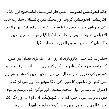
چائنا ایجوکیشن ایسوسی ایشن فار انٹرنیشنل ایکسچینج اور تانگ
انٹرنیشنل ایجوکیشن گروپ اور بیجنگ میں پاکستانی سفارت خانے
کی میزبانی میں 23ویں چائنا سالانہ کانفرنس اور ایکسپو برائے بین
الاقوامی تعلیم سیمینار کا انعقاد کیا گیا جس سے چین میں
پاکستان کے سفیر معین الحق نے خطاب کیا۔
سفیر نے کہا چینی کاروباری اداروں کی ایک بڑی تعداد اس طرح
کے منصوبوں پر پاکستان میں کام کر رہی ہے۔ انہیں ہنر مند لیبر
فورس کی ضرورت ہے،حال ہی میں مجھے چین کے شہر شینزین
میں کچھ بڑے ناموں کا دورہ کرنے کا موقع ملا اور میں ان کی
اختراع سے متاثر ہوا۔ سخت محنت، اور لوگوں کی تربیت پر توجہ
دیں دے رہے ہیں۔ چین اے آئی، کمپیوٹنگ، آئی او ٹی، اور بگ ڈیٹا
میں عالمی رہنماؤں میں سے ایک کے طور پر ابھرا ہے۔ ہم