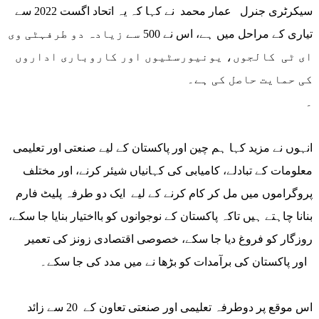
سیکرٹری جنرل عمار محمد نے کہا کہ یہ اتحاد اگست 2022 سے
تیاری کے مراحل میں ہے، اس نے 500 سے زیادہ دو طرفہٹی وی
ای ٹی کالجوں، یونیورسٹیوں اور کاروباری اداروں
کی حمایت حاصل کی ہے۔
۔
انہوں نے مزید کہا ہم چین اور پاکستان کے لیے صنعتی اور تعلیمی
معلومات کے تبادلے، کامیابی کی کہانیاں شیئر کرنے، اور مختلف
پروگراموں میں مل کر کام کرنے کے لیے ایک دو طرفہ پلیٹ فارم
بنانا چاہتے ہیں تاکہ پاکستان کے نوجوانوں کو بااختیار بنایا جا سکے،
روزگار کو فروغ دیا جا سکے، خصوصی اقتصادی زونز کی تعمیر
اور پاکستان کی برآمدات کو بڑھا نے میں مدد کی جا سکے۔
اس موقع پر دوطرفہ تعلیمی اور صنعتی تعاون کے 20 سے زائد