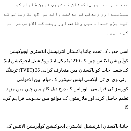
مدد ملی ہے اور پاکستان کے غریب ترین طلباء کو
سیکھنے اور زندگی کو بدلنے والے مواقع تک رسائی کے
لیے بڑی تعداد میں وظائف اور رہنے کے الاؤنس فراہم
کیے ہیں۔
اسی جذبے کے تحت چائنا پاکستان انٹرنیشنل انڈسٹری ایجوکیشن
کوآپریشن الائنس چین کے 210 ٹیکنیکل اینڈ ووکیشنل ایجوکیشن اینڈ
ٹریننگ (TVET) کے شعبہ جات کو پاکستان میں متعارف کرانے، 36
ہٹی وی ای ٹی ایکسی لینس سینٹرز کے قیام، بین الاقوامی
کورسز کی فراہمی اور اس کے درج ذیل کام میں چین میں مزید
تعلیم حاصل کرنے اور ملازمتوں کے مواقع میں سہولت فراہم کرے
گا۔
چائنا-پاکستان انٹرنیشنل انڈسٹری ایجوکیشن کوآپریشن الائنس کے